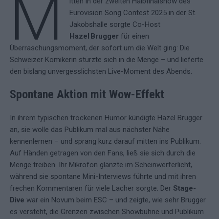
M
itten in der zweiten Halbfinalshow des
Eurovision Song Contest 2025 in der St.
Jakobshalle sorgte Co-Host
Hazel Brugger
für einen
Überraschungsmoment, der sofort um die Welt ging: Die
Schweizer Komikerin stürzte sich in die Menge – und lieferte
den bislang unvergesslichsten Live-Moment des Abends.
Spontane Aktion mit Wow-Effekt
In ihrem typischen trockenen Humor kündigte Hazel Brugger
an, sie wolle das Publikum mal aus nächster Nähe
kennenlernen – und sprang kurz darauf mitten ins Publikum.
Auf Händen getragen von den Fans, ließ sie sich durch die
Menge treiben. Ihr Mikrofon glänzte im Scheinwerferlicht,
während sie spontane Mini-Interviews führte und mit ihren
frechen Kommentaren für viele Lacher sorgte. Der
Stage-
Dive
war ein Novum beim ESC – und zeigte, wie sehr Brugger
es versteht, die Grenzen zwischen Showbühne und Publikum