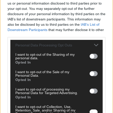
us or personal information disclosed to third parties prior to
your opt-out. You may separately opt-out of the further
disclosure of your personal information by third parties on the
IAB’s list of downstream participants. This information may
also be disclosed by us to third parties on the
IAB’s List of
Europa-Park Sommersaison 2026: Monaco, Sallys
Downstream Participants
that may further disclose it to other
Café und Westernstadt – alle Neuheiten im
third parties.
Überblick
Personal Data Processing Opt Outs
Juni 2026
I want to opt-out of the Sharing of my
personal data.
Opted In
KOMMENTAR
I want to opt-out of the Sale of my
Personal Data.
Opted In
I want to opt-out of processing my
Personal Data for Targeted Advertising.
Opted In
I want to opt-out of Collection, Use,
Retention, Sale, and/or Sharing of my