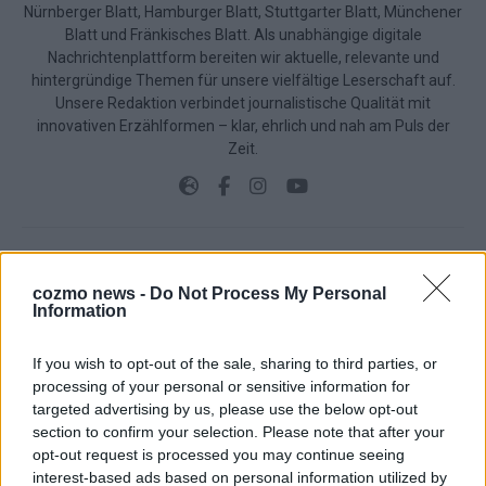
Nürnberger Blatt, Hamburger Blatt, Stuttgarter Blatt, Münchener
Blatt und Fränkisches Blatt. Als unabhängige digitale
Nachrichtenplattform bereiten wir aktuelle, relevante und
hintergründige Themen für unsere vielfältige Leserschaft auf.
Unsere Redaktion verbindet journalistische Qualität mit
innovativen Erzählformen – klar, ehrlich und nah am Puls der
Zeit.
JETZT ANGESAGT
cozmo news -
Do Not Process My Personal
Information
EXTRA
If you wish to opt-out of the sale, sharing to third parties, or
processing of your personal or sensitive information for
targeted advertising by us, please use the below opt-out
section to confirm your selection. Please note that after your
opt-out request is processed you may continue seeing
interest-based ads based on personal information utilized by