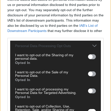
us or personal information disclosed to third parties prior to
your opt-out. You may separately opt-out of the further
EUROVISION
ESC 2026 Finale: JJ mit Mozart-Eröffnung, Eurovision-
disclosure of your personal information by third parties on the
Allstars und Parov Stelar als Interval Acts
IAB’s list of downstream participants. This information may
also be disclosed by us to third parties on the
IAB’s List of
Mai 2026
Downstream Participants
that may further disclose it to other
third parties.
EUROVISION
ESC 2026 Grand Final: Startreihenfolge steht – alle 25 Acts
Personal Data Processing Opt Outs
und wer wann auf die Bühne kommt
I want to opt-out of the Sharing of my
Mai 2026
personal data.
Opted In
KOMMENTAR
I want to opt-out of the Sale of my
Eurovision 2026: Der große Finale-Check – alle 25 Acts und
Personal Data.
Opted In
ihre Siegchancen
Mai 2026
I want to opt-out of processing my
Personal Data for Targeted Advertising.
Opted In
EUROVISION
Von Lugano bis Wien: Wie der ESC in 70 Jahren sein
I want to opt-out of Collection, Use,
Retention, Sale, and/or Sharing of my
Abstimmungssystem immer wieder neu erfunden hat