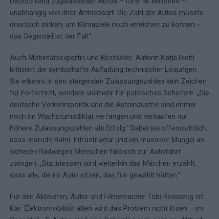
Deutschland zugelassenen Autos – rund 50 Millionen –
unabhängig von ihrer Antriebsart. Die Zahl der Autos müsste
drastisch sinken, um Klimaziele noch erreichen zu können –
das Gegenteil ist der Fall.“
Auch Mobilitätsexpertin und Bestseller-Autorin Katja Diehl
kritisiert die symbolhafte Aufladung technischer Lösungen.
Sie erkennt in den steigenden Zulassungszahlen kein Zeichen
für Fortschritt, sondern vielmehr für politisches Scheitern: „Die
deutsche Verkehrspolitik und die Autoindustrie sind immer
noch im Wachstumsdiktat verfangen und verkaufen nur
höhere Zulassungszahlen als Erfolg.“ Dabei sei offensichtlich,
dass marode Bahn-Infrastruktur und ein massiver Mangel an
sicheren Radwegen Menschen faktisch zur Autofahrt
zwingen. „Stattdessen wird weiterhin das Märchen erzählt,
dass alle, die im Auto sitzen, das frei gewählt hätten.“
Für den Aktivisten, Autor und Filmemacher Tobi Rosswog ist
klar: Elektromobilität allein wird das Problem nicht lösen – im