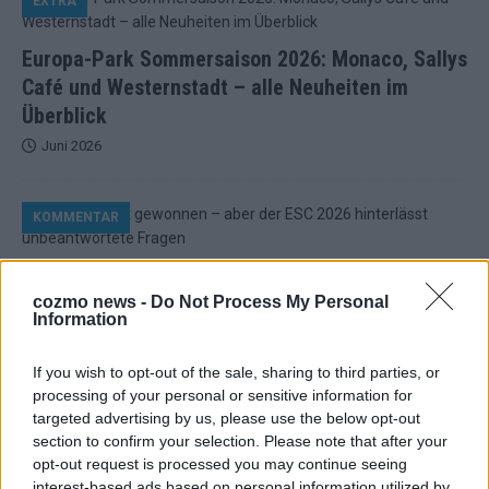
EXTRA
Europa-Park Sommersaison 2026: Monaco, Sallys
Café und Westernstadt – alle Neuheiten im
Überblick
Juni 2026
KOMMENTAR
Bulgarien hat gewonnen – aber der ESC 2026
hinterlässt unbeantwortete Fragen
cozmo news -
Do Not Process My Personal
Information
Mai 2026
If you wish to opt-out of the sale, sharing to third parties, or
processing of your personal or sensitive information for
EUROVISION
ESC-Finale 2026: DARA siegt für Bulgarien – Finnland
targeted advertising by us, please use the below opt-out
enttäuscht, Israel polarisiert
section to confirm your selection. Please note that after your
opt-out request is processed you may continue seeing
Mai 2026
interest-based ads based on personal information utilized by