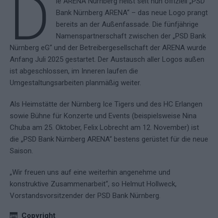
D
ie ARENA Nürnberg heißt seit nun offiziell „PSD
Bank Nürnberg ARENA“ – das neue Logo prangt
bereits an der Außenfassade. Die fünfjährige
Namenspartnerschaft zwischen der „PSD Bank
Nürnberg eG“ und der Betreibergesellschaft der ARENA wurde
Anfang Juli 2025 gestartet. Der Austausch aller Logos außen
ist abgeschlossen, im Inneren laufen die
Umgestaltungsarbeiten planmäßig weiter.
Als Heimstätte der Nürnberg Ice Tigers und des HC Erlangen
sowie Bühne für Konzerte und Events (beispielsweise Nina
Chuba am 25. Oktober, Felix Lobrecht am 12. November) ist
die „PSD Bank Nürnberg ARENA“ bestens gerüstet für die neue
Saison.
„Wir freuen uns auf eine weiterhin angenehme und
konstruktive Zusammenarbeit“, so Helmut Hollweck,
Vorstandsvorsitzender der PSD Bank Nürnberg.
Copyright