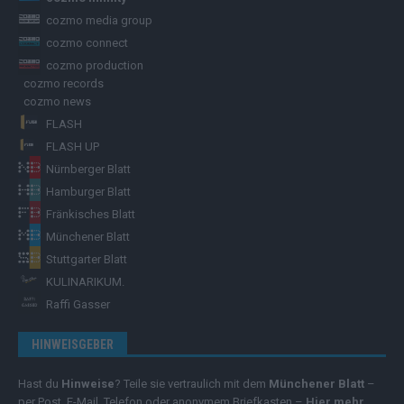
cozmo media group
cozmo connect
cozmo production
cozmo records
cozmo news
FLASH
FLASH UP
Nürnberger Blatt
Hamburger Blatt
Fränkisches Blatt
Münchener Blatt
Stuttgarter Blatt
KULINARIKUM.
Raffi Gasser
HINWEISGEBER
Hast du
Hinweise
? Teile sie vertraulich mit dem
Münchener Blatt
–
per Post, E-Mail, Telefon oder anonymem Briefkasten –
Hier mehr