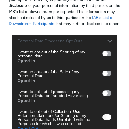
disclosure of your personal information by third parties on the
EUROVISION
IAB’s list of downstream participants. This information may
Von Lugano bis Wien: Wie der ESC in 70 Jahren sein
also be disclosed by us to third parties on the
IAB’s List of
Abstimmungssystem immer wieder neu erfunden hat
Downstream Participants
that may further disclose it to other
Mai 2026
third parties.
Personal Data Processing Opt Outs
WERBE BEI UNS!
I want to opt-out of the Sharing of my
personal data.
Opted In
I want to opt-out of the Sale of my
Personal Data.
Opted In
I want to opt-out of processing my
Personal Data for Targeted Advertising.
Opted In
I want to opt-out of Collection, Use,
Retention, Sale, and/or Sharing of my
Personal Data that Is Unrelated with the
Purposes for which it was collected.
Opted Out