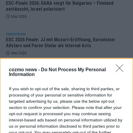
ESC-Finale 2026: DARA siegt für Bulgarien – Finnland
enttäuscht, Israel polarisiert
Mai 2026
EUROVISION
ESC 2026 Finale: JJ mit Mozart-Eröffnung, Eurovision-
Allstars und Parov Stelar als Interval Acts
Mai 2026
cozmo news -
Do Not Process My Personal
EUROVISION
Information
ESC 2026 Grand Final: Startreihenfolge steht – alle 25 Acts
und wer wann auf die Bühne kommt
If you wish to opt-out of the sale, sharing to third parties, or
Mai 2026
processing of your personal or sensitive information for
targeted advertising by us, please use the below opt-out
section to confirm your selection. Please note that after your
KOMMENTAR
Eurovision 2026: Der große Finale-Check – alle 25 Acts und
opt-out request is processed you may continue seeing
ihre Siegchancen
interest-based ads based on personal information utilized by
us or personal information disclosed to third parties prior to
Mai 2026
your opt-out. You may separately opt-out of the further