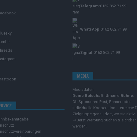
Telegram:
0162 862 71 99
Facebook
WhatsApp:
0162 862 71 99
luesky
umblr
hreads
Signal:
0162 862 71 99
nstagram
MEDIA
Mastodon
Mediadaten
Deine Botschaft. Unsere Bühne.
Ob Sponsored Post, Banner oder
ERVICE
individuelle Kooperation – erreiche 
Zielgruppe genau dort, wo sie aktiv i
innbekanntgabe
➔
Jetzt Werbung buchen & sichtbar
nschutz
werden!
nschutzvereinbarungen