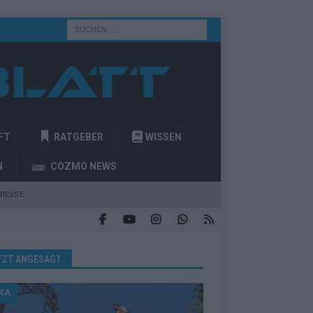
FT
RATGEBER
WISSEN
N
COZMO NEWS
RESSE
TZT ANGESAGT
RA