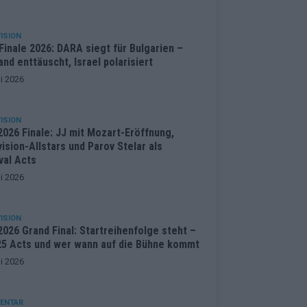
ISION
inale 2026: DARA siegt für Bulgarien –
and enttäuscht, Israel polarisiert
i 2026
ISION
2026 Finale: JJ mit Mozart-Eröffnung,
ision-Allstars und Parov Stelar als
val Acts
i 2026
ISION
026 Grand Final: Startreihenfolge steht –
 25 Acts und wer wann auf die Bühne kommt
i 2026
ENTAR