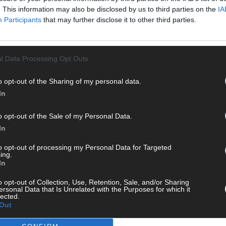
. This information may also be disclosed by us to third parties on the
IA
Participants
that may further disclose it to other third parties.
l Data Processing Opt Outs
Automated People Mover bei Siemens Mobility, unterstreicht
en Nahverkehr: „Wir freuen uns sehr, heute das 26.
KE
o opt-out of the Sharing of my personal data.
rie an die VAG übergeben zu dürfen. Die bereits
In
m weitere 14 Fahrzeuge bis 2028 unterstreicht das große
o opt-out of the Sale of my Personal Data.
In
4 Fahrzeuge, deren Bau im Herbst startet. Erste
AN
hmenvertrag ermöglicht zudem die Bestellung von bis zu 87
to opt-out of processing my Personal Data for Targeted
nbahnen ersetzt und zusätzliche Fahrzeuge für die
ing.
In
den können.
o opt-out of Collection, Use, Retention, Sale, and/or Sharing
ersonal Data that Is Unrelated with the Purposes for which it
lected.
Out
ie bestehende Avenio-Flotte rund zwei Millionen Kilometer