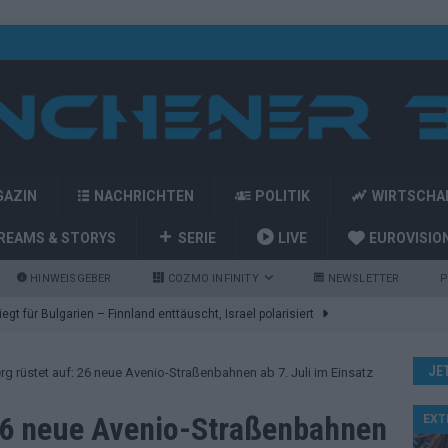
GAZIN
NACHRICHTEN
POLITIK
WIRTSCHA
REAMS & STORYS
SERIE
LIVE
EUROVISIO
HINWEISGEBER
COZMO INFINITY
NEWSLETTER
P
gt für Bulgarien – Finnland enttäuscht, Israel polarisiert
JE
g rüstet auf: 26 neue Avenio-Straßenbahnen ab 7. Juli im Einsatz
ozart-Eröffnung, Eurovision-Allstars und Parov Stelar als Interval
26 neue Avenio-Straßenbahnen
EXT