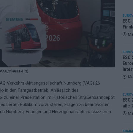
EUROV
ESC-F
Finnl
Ma
EUROV
ESC 
Eurov
Inter
 VAG/Claus Felix)
Ma
e VAG Verkehrs-Aktiengesellschaft Nürnberg (VAG) 26
 in den Fahrgastbetrieb. Anlässlich des
EUROV
AG zu einer Präsentation im Historischen Straßenbahndepot
ESC 2
ressierten Publikum vorzustellen, Fragen zu beantworten
alle
ch Nürnberg, Erlangen und Herzogenaurach zu skizzieren.
Ma
KOMM