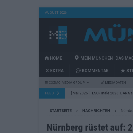
AUGUST 2026
HOME
MEIN MÜNCHEN | DAS MA
EXTRA
KOMMENTAR
ST
COZMO MEDIA GROUP
MEDIADATEN
FEED
[ Mai 2026 ]
ESC-Finale 2026: DARA sie
EUROVISION
STARTSEITE
NACHRICHTEN
Nürnber
[ Mai 2026 ]
ESC 2026 Finale: JJ mit M
Acts
EUROVISION
Nürnberg rüstet auf: 