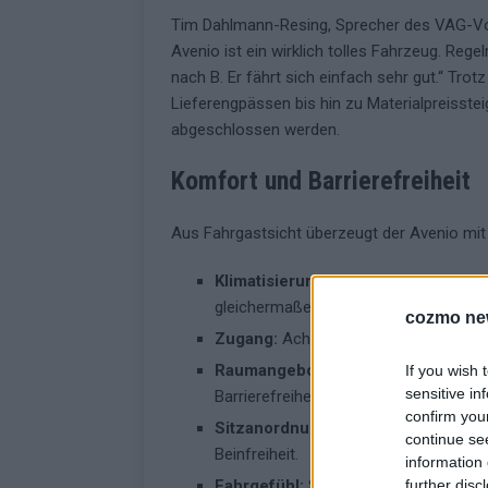
Tim Dahlmann-Resing, Sprecher des VAG-Vors
Avenio ist ein wirklich tolles Fahrzeug. Reg
nach B. Er fährt sich einfach sehr gut.“ Tr
Lieferengpässen bis hin zu Materialpreisste
abgeschlossen werden.
Komfort und Barrierefreiheit
Aus Fahrgastsicht überzeugt der Avenio mi
Klimatisierung:
Angesichts heißer Som
gleichermaßen ein Pluspunkt.
cozmo ne
Zugang:
Acht breite Türen ermögliche
Raumangebot:
Großzügige Bereiche f
If you wish 
sensitive in
Barrierefreiheit.
confirm you
Sitzanordnung:
Eine Mischung aus Lä
continue se
Beinfreiheit.
information 
further disc
Fahrgefühl:
Sanftes Anfahren, leises