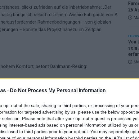
Eurov
tandes, blickt zufrieden auf die Inbetriebnahme: „Der
25 A
elmäßig bringe ich selbst mit einem Avenio Fahrgäste von A
Ma
otz herausfordernder Rahmenbedingungen – von globalen
igerungen – konnte das Projekt nahezu im Zeitplan
EUROV
Von 
sein
erfu
Ma
t hohem Komfort, betont Dahlmann-Resing:
mertage ist die Klimaanlage für Fahrgäste und Fahrer:
WE
ws -
Do Not Process My Personal Information
n flottes Ein- und Aussteigen.
ür Rollstühle, Kinderwägen und Fahrräder sorgen für
to opt-out of the sale, sharing to third parties, or processing of your per
formation for targeted advertising by us, please use the below opt-out s
r selection. Please note that after your opt-out request is processed y
ngs- und Quersitzen optimiert sowohl Kapazität als auch
eing interest-based ads based on personal information utilized by us or
disclosed to third parties prior to your opt-out. You may separately opt-
losure of your personal information by third parties on the IAB’s list of
 Gleiten und ruhiges Bremsen steigern das Wohlbefinden an