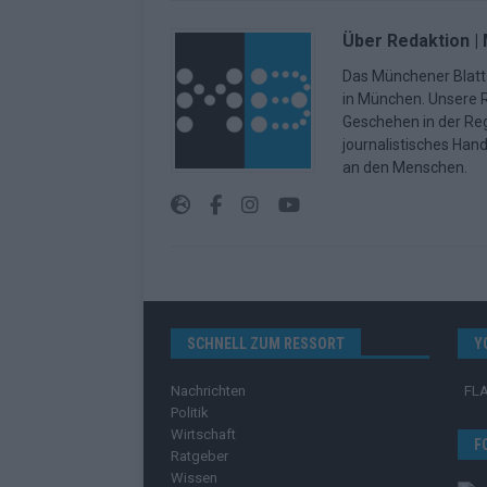
Über Redaktion |
Das Münchener Blatt 
in München. Unsere Re
Geschehen in der Reg
journalistisches Han
an den Menschen.
SCHNELL ZUM RESSORT
Y
Nachrichten
FL
Politik
Wirtschaft
F
Ratgeber
Wissen