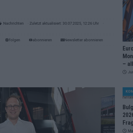
artreihenfolge steht – alle 25 Acts und wer wann auf die Bühne
ße Finale-Check – alle 25 Acts und ihre Siegchancen
Nachrichten
· Zuletzt aktualisiert: 30.07.2025, 12:26 Uhr
·
folgen
abonnieren
Newsletter abonnieren
ie der ESC in 70 Jahren sein Abstimmungssystem immer wieder
Eur
Mon
d alle 26 Finalteilnehmer für den großen Abend in Wien
– al
Ju
in starker JJ-Moment – und sonst ESC-light in Wien
KO
änder sehen die Buchmacher im Finale
EXTRA
Bul
on 2026: Monaco, Sallys Café und Westernstadt – alle Neuheiten
2026
Fra
Ma
– aber der ESC 2026 hinterlässt unbeantwortete Fragen