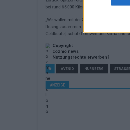
zurück. Spitzenreiter ist dabei Fahrzeug 20
bei rund 65.000 Kilometern pro Jahr liegt – 
„Wir wollen mit der Stadt Kurs halten, wenn
Resing zusammen. „Noch mehr Menschen für 
Geldbeutel, schützt Umwelt und Klima und ste
Copyright
cozmo news
Nutzungsrechte erwerben?
AVENIO
NÜRNBERG
STRASSE
ANZEIGE