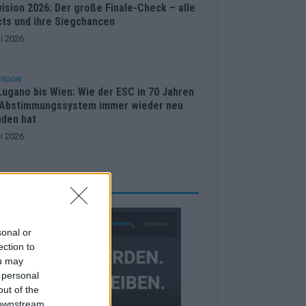
ision 2026: Der große Finale-Check – alle
cts und ihre Siegchancen
i 2026
ISION
Lugano bis Wien: Wie der ESC in 70 Jahren
 Abstimmungssystem immer wieder neu
nden hat
i 2026
RBE BEI UNS!
sonal or
ection to
ou may
 personal
out of the
 downstream