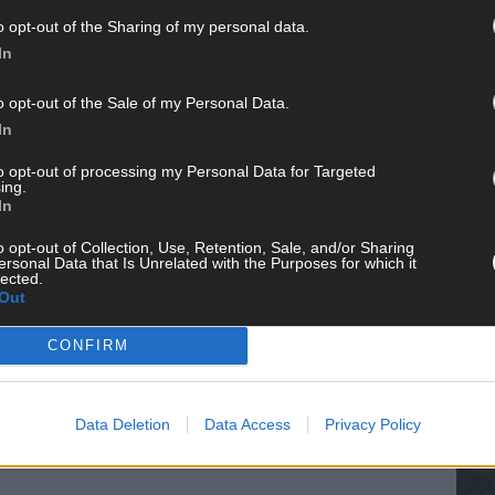
 Bundesländern wie Berlin, Hamburg oder Niedersachsen ist
o opt-out of the Sharing of my personal data.
anderen wird sie dringend empfohlen. Die Versicherung
In
ermögensschäden durch das Tier verursacht werden – und
o opt-out of the Sale of my Personal Data.
en verbunden sein kann.
In
nd Hundeführer sollte der Schutz auch
Schäden an
KE
to opt-out of processing my Personal Data for Targeted
den
abdecken. Einige Anbieter übernehmen zusätzlich die
ing.
der Hundehalter selbst geschädigt wird, der eigentliche
In
o opt-out of Collection, Use, Retention, Sale, and/or Sharing
ersonal Data that Is Unrelated with the Purposes for which it
ntwortung
lected.
AN
Out
ier hält, übernimmt nicht nur Fürsorge, sondern auch eine
CONFIRM
Schon eine unbedachte Bewegung des Hundes kann
Eine gute Tierhalterhaftpflichtversicherung ist daher kein
 jeden verantwortungsbewussten Hundehalter.
Data Deletion
Data Access
Privacy Policy