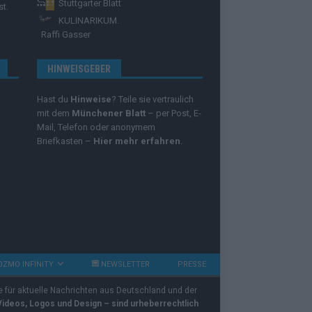
Stuttgarter Blatt
st.
KULINARIKUM.
Raffi Gasser
HINWEISGEBER
Hast du
Hinweise
? Teile sie vertraulich
mit dem
Münchener Blatt
– per Post, E-
Mail, Telefon oder anonymem
Briefkasten –
Hier mehr erfahren
.
OZMO INFINITY
NEWSLETTER
PRESSE
e für aktuelle Nachrichten aus Deutschland und der
 Videos, Logos und Design – sind urheberrechtlich