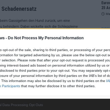
Eurov
25 A
o Schadenersatz
Ma
ef beim Gassigehen den Hund zurück, um eine
behindern. Dabei wickelte sich die Schleppleine
EUROV
te und zog sich eine Schienbeinfraktur zu. Die gesetzliche
Von 
sein
ws -
Do Not Process My Personal Information
ngskosten in Höhe von 11.639 Euro – und forderte
erfu
Ma
to opt-out of the sale, sharing to third parties, or processing of your per
 ZR 381/23). Entscheidend sei die sogenannte
formation for targeted advertising by us, please use the below opt-out s
r selection. Please note that after your opt-out request is processed y
n Gesetzbuch (§ 833 BGB), die eine Haftung des
eing interest-based ads based on personal information utilized by us or
WE
Begründet wird dies mit der „spezifischen Tiergefahr“, die
disclosed to third parties prior to your opt-out. You may separately opt-
eres, seiner Kraft und Bewegungsdynamik ergibt –
losure of your personal information by third parties on the IAB’s list of
icht.
. This information may also be disclosed by us to third parties on the
IA
Participants
that may further disclose it to other third parties.
„Absicherung ist kein Luxus, sondern
l Data Processing Opt Outs
Haftpflichtversicherung unverzichtbar“, warnt