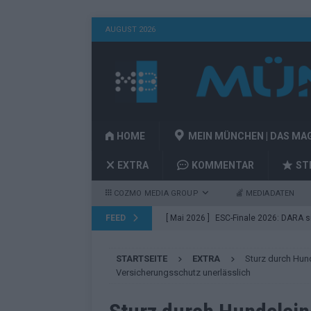
AUGUST 2026
HOME
MEIN MÜNCHEN | DAS MA
EXTRA
KOMMENTAR
ST
COZMO MEDIA GROUP
MEDIADATEN
FEED
[ Mai 2026 ]
ESC-Finale 2026: DARA sie
EUROVISION
STARTSEITE
EXTRA
Sturz durch Hun
[ Mai 2026 ]
ESC 2026 Finale: JJ mit M
Versicherungsschutz unerlässlich
Acts
EUROVISION