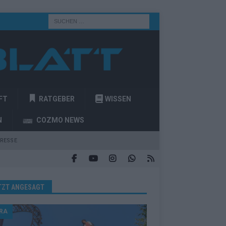
FT
RATGEBER
WISSEN
N
COZMO NEWS
RESSE
TZT ANGESAGT
RA