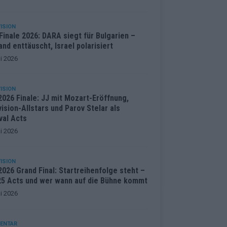
ISION
inale 2026: DARA siegt für Bulgarien –
and enttäuscht, Israel polarisiert
i 2026
ISION
2026 Finale: JJ mit Mozart-Eröffnung,
ision-Allstars und Parov Stelar als
val Acts
i 2026
ISION
026 Grand Final: Startreihenfolge steht –
 25 Acts und wer wann auf die Bühne kommt
i 2026
ENTAR