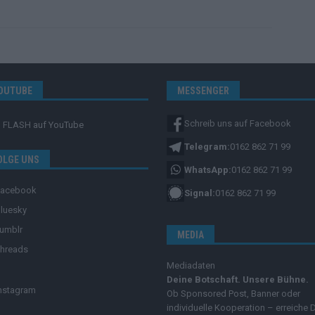
OUTUBE
MESSENGER
Schreib uns auf Facebook
FLASH
auf YouTube
Telegram:
0162 862 71 99
OLGE UNS
WhatsApp:
0162 862 71 99
Facebook
Signal:
0162 862 71 99
luesky
umblr
MEDIA
hreads
Mediadaten
Deine Botschaft. Unsere Bühne.
nstagram
Ob Sponsored Post, Banner oder
individuelle Kooperation – erreiche 