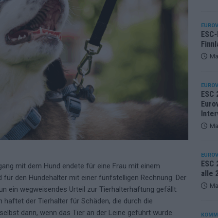
EUROV
ESC-F
Finnl
Ma
EUROV
ESC 
Eurov
Inter
Ma
EUROV
ESC 2
gang mit dem Hund endete für eine Frau mit einem
alle
für den Hundehalter mit einer fünfstelligen Rechnung. Der
Ma
 ein wegweisendes Urteil zur Tierhalterhaftung gefällt:
aftet der Tierhalter für Schäden, die durch die
lbst dann, wenn das Tier an der Leine geführt wurde.
KOMM