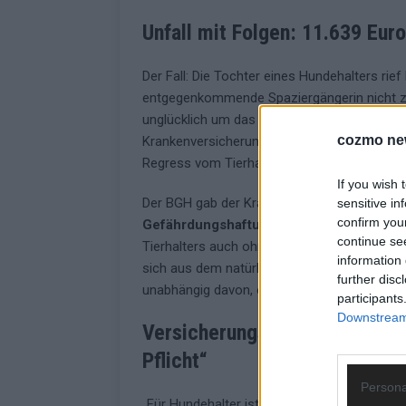
Unfall mit Folgen: 11.639 Eur
Der Fall: Die Tochter eines Hundehalters ri
entgegenkommende Spaziergängerin nicht zu 
unglücklich um das Bein der Frau – sie stürz
cozmo ne
Krankenversicherung übernahm die Behandlu
Regress vom Tierhalter.
If you wish 
Der BGH gab der Krankenkasse recht (Az. VI
sensitive in
confirm you
Gefährdungshaftung
nach dem Bürgerliche
continue se
Tierhalters auch ohne Verschulden vorsieht. 
information 
sich aus dem natürlichen Verhalten eines Ti
further disc
unabhängig davon, ob es geführt wird oder n
participants
Downstream 
Versicherungsexpertin warnt: 
Pflicht“
Persona
„Für Hundehalter ist deshalb eine Tierhalter-