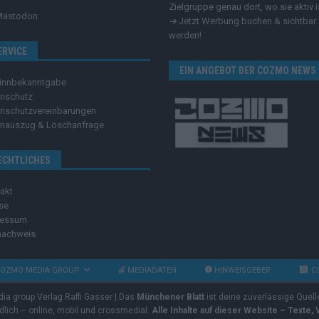
Zielgruppe genau dort, wo sie aktiv i
Mastodon
➔
Jetzt Werbung buchen & sichtbar
werden!
ERVICE
EIN ANGEBOT DER COZMO NEWS
innbekanntgabe
nschutz
nschutzvereinbarungen
nauszug & Löschanfrage
ECHTLICHES
akt
se
ressum
nachweis
OZMO MEDIA GROUP
MEDIADATEN
HINWEISGEBER
C
dia group Verlag Raffi Gasser | Das
Münchener Blatt
ist deine zuverlässige Quell
ndlich – online, mobil und crossmedial.
Alle Inhalte auf dieser Website – Texte,