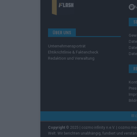
S
ÜBER UNS
Gew
Date
Unternehmensporträt
Date
Ehtikrichtlinie & Faktencheck
Date
Redaktion und Verwaltung
R
Kont
Pres
Imp
Bild
C
Copyright
© 2025 | cozmo infinity n.e.V. | cozmo me
Welt. Wir berichten unabhängig, fundiert und verstä