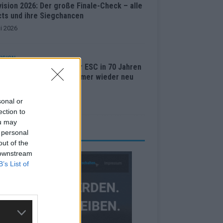
ision 2026: Der große Finale-Check – alle
cts und ihre Siegchancen
i 2026
ISION
Lugano bis Wien: Wie der ESC in 70 Jahren
 Abstimmungssystem immer wieder neu
nden hat
i 2026
sonal or
ection to
ou may
 personal
RBE BEI UNS!
out of the
 downstream
B’s List of