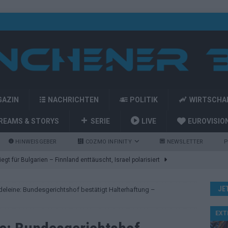
GAZIN
NACHRICHTEN
POLITIK
WIRTSCHA
REAMS & STORYS
SERIE
LIVE
EUROVISIO
HINWEISGEBER
COZMO INFINITY
NEWSLETTER
P
gt für Bulgarien – Finnland enttäuscht, Israel polarisiert
JE
deleine: Bundesgerichtshof bestätigt Halterhaftung –
ozart-Eröffnung, Eurovision-Allstars und Parov Stelar als Interval
EXT