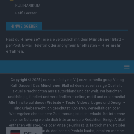
KULINARIKUM.
Raffi Gasser
HINWEISGEBER
Hast du
Hinweise
? Teile sie vertraulich mit dem
Münchener Blatt
–
per Post, E-Mail, Telefon oder anonymem Briefkasten –
Hier mehr
erfahren
.
Copyright
© 2025 | cozmo infinity n.e.V. | cozmo media group Verlag
Raffi Gasser | Das
Münchener Blatt
ist deine zuverlässige Quelle für
aktuelle Nachrichten aus Deutschland und der Welt. Wir berichten
unabhängig, fundiert und verständlich – online, mobil und crossmedial.
Alle Inhalte auf dieser Website – Texte, Videos, Logos und Design –
sind urheberrechtlich geschützt
. Kopieren, Vervielfältigen oder
Weitergeben ohne unsere Zustimmung ist nicht erlaubt. Bei Interesse
an einer Nutzung wende dich bitte an unsere Redaktion. Einige Artikel
enthalten Affiliate-Links oder Anzeige-Links (z. B. farblich markiert oder
unterstrichen). Wenn du darüber ein Produkt kaufst, erhalten wir eine
DE