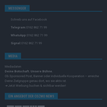
MESSENGER
Schreib uns auf Facebook
Telegram:
0162 862 71 99
WhatsApp:
0162 862 71 99
Signal:
0162 862 71 99
MEDIA
Mediadaten
Deine Botschaft. Unsere Bühne.
Ob Sponsored Post, Banner oder individuelle Kooperation – erreiche
Deine Zielgruppe genau dort, wo sie aktiv ist.
➔
Jetzt Werbung buchen & sichtbar werden!
EIN ANGEBOT DER COZMO NEWS