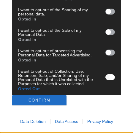
Mai 2026
I want to opt-out of the Sharing of my
personal data.
Opted In
KOMMENTAR
Eurovision 2026: Der große Finale-Check – alle 25 Acts und
I want to opt-out of the Sale of my
ihre Siegchancen
Personal Data.
Mai 2026
Opted In
I want to opt-out of processing my
Personal Data for Targeted Advertising.
EUROVISION
Opted In
Von Lugano bis Wien: Wie der ESC in 70 Jahren sein
Abstimmungssystem immer wieder neu erfunden hat
I want to opt-out of Collection, Use,
Retention, Sale, and/or Sharing of my
Mai 2026
Personal Data that Is Unrelated with the
Purposes for which it was collected.
Opted Out
WERBE BEI UNS!
CONFIRM
Data Deletion
Data Access
Privacy Policy