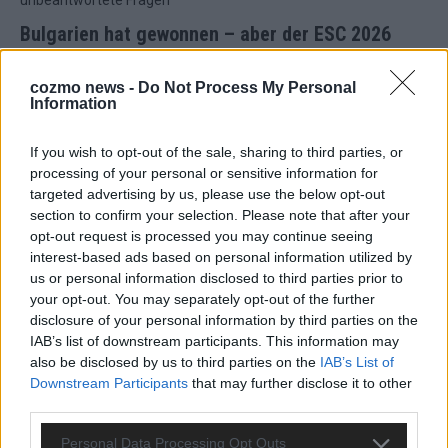
Bulgarien hat gewonnen – aber der ESC 2026
hinterlässt unbeantwortete Fragen
cozmo news -
Do Not Process My Personal
Mai 2026
Information
EUROVISION
If you wish to opt-out of the sale, sharing to third parties, or
ESC-Finale 2026: DARA siegt für Bulgarien – Finnland
processing of your personal or sensitive information for
enttäuscht, Israel polarisiert
targeted advertising by us, please use the below opt-out
Mai 2026
section to confirm your selection. Please note that after your
opt-out request is processed you may continue seeing
interest-based ads based on personal information utilized by
EUROVISION
us or personal information disclosed to third parties prior to
ESC 2026 Finale: JJ mit Mozart-Eröffnung, Eurovision-
your opt-out. You may separately opt-out of the further
Allstars und Parov Stelar als Interval Acts
disclosure of your personal information by third parties on the
Mai 2026
IAB’s list of downstream participants. This information may
also be disclosed by us to third parties on the
IAB’s List of
Downstream Participants
that may further disclose it to other
EUROVISION
third parties.
ESC 2026 Grand Final: Startreihenfolge steht – alle 25 Acts
und wer wann auf die Bühne kommt
Personal Data Processing Opt Outs