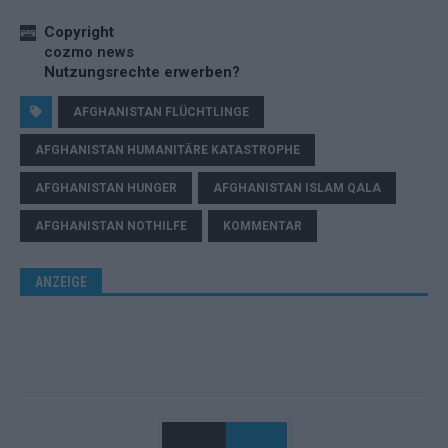
Copyright
cozmo news
Nutzungsrechte erwerben?
AFGHANISTAN FLÜCHTLINGE
AFGHANISTAN HUMANITÄRE KATASTROPHE
AFGHANISTAN HUNGER
AFGHANISTAN ISLAM QALA
AFGHANISTAN NOTHILFE
KOMMENTAR
ANZEIGE