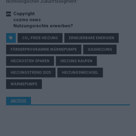
technologischen Zukunftssegment.“
Copyright
cozmo news
Nutzungsrechte erwerben?
CO₂-FREIE HEIZUNG
ERNEUERBARE ENERGIEN
FÖRDERPROGRAMME WÄRMEPUMPE
GASHEIZUNG
HEIZKOSTEN SPAREN
HEIZUNG KAUFEN
HEIZUNGSTREND 2025
HEIZUNGSWECHSEL
WÄRMEPUMPE
ANZEIGE