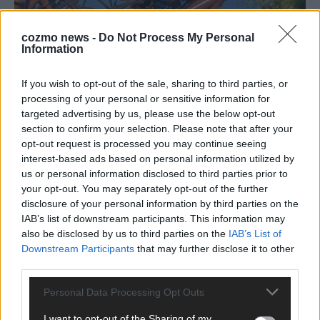
cozmo news -
Do Not Process My Personal
Information
Europa-Park Sommersaison 2026: Monaco, Sallys
Café und Westernstadt – alle Neuheiten im
If you wish to opt-out of the sale, sharing to third parties, or
Überblick
processing of your personal or sensitive information for
Juni 2026
targeted advertising by us, please use the below opt-out
section to confirm your selection. Please note that after your
opt-out request is processed you may continue seeing
KOMMENTAR
interest-based ads based on personal information utilized by
us or personal information disclosed to third parties prior to
your opt-out. You may separately opt-out of the further
disclosure of your personal information by third parties on the
IAB’s list of downstream participants. This information may
also be disclosed by us to third parties on the
IAB’s List of
Downstream Participants
that may further disclose it to other
third parties.
Personal Data Processing Opt Outs
I want to opt-out of the Sharing of my