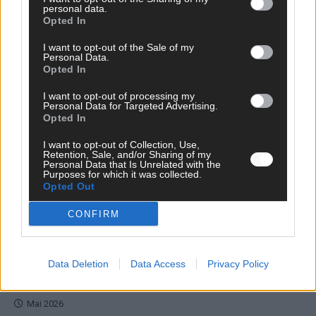
Bulgarien hat gewonnen – aber der ESC 2026
personal data.
Opted In
hinterlässt unbeantwortete Fragen
Mai 2026
I want to opt-out of the Sale of my
Personal Data.
Opted In
EUROVISION
I want to opt-out of processing my
ESC-Finale 2026: DARA siegt für Bulgarien – Finnland
Personal Data for Targeted Advertising.
enttäuscht, Israel polarisiert
Opted In
Mai 2026
I want to opt-out of Collection, Use,
Retention, Sale, and/or Sharing of my
Personal Data that Is Unrelated with the
EUROVISION
Purposes for which it was collected.
ESC 2026 Finale: JJ mit Mozart-Eröffnung, Eurovision-
Opted Out
Allstars und Parov Stelar als Interval Acts
CONFIRM
Mai 2026
EUROVISION
Data Deletion
Data Access
Privacy Policy
ESC 2026 Grand Final: Startreihenfolge steht – alle 25 Acts
und wer wann auf die Bühne kommt
Mai 2026