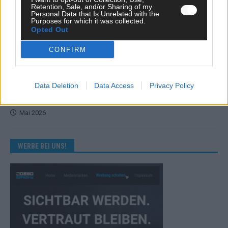
Retention, Sale, and/or Sharing of my
Personal Data that Is Unrelated with the
KOMMENTAR
Purposes for which it was collected.
Eurovision 2026: Der große Finale-Check – alle 25 Acts und
Opted Out
ihre Siegchancen
CONFIRM
Mai 2026
EUROVISION
Data Deletion
Data Access
Privacy Policy
Von Lugano bis Wien: Wie der ESC in 70 Jahren sein
Abstimmungssystem immer wieder neu erfunden hat
Mai 2026
WERBE BEI UNS!