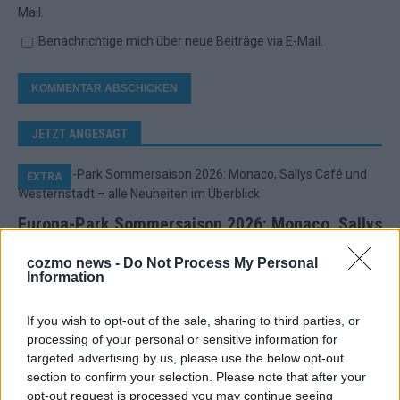
Mail.
Benachrichtige mich über neue Beiträge via E-Mail.
JETZT ANGESAGT
EXTRA
Europa-Park Sommersaison 2026: Monaco, Sallys
Café und Westernstadt – alle Neuheiten im
cozmo news -
Do Not Process My Personal
Überblick
Information
Juni 2026
If you wish to opt-out of the sale, sharing to third parties, or
processing of your personal or sensitive information for
KOMMENTAR
targeted advertising by us, please use the below opt-out
section to confirm your selection. Please note that after your
opt-out request is processed you may continue seeing