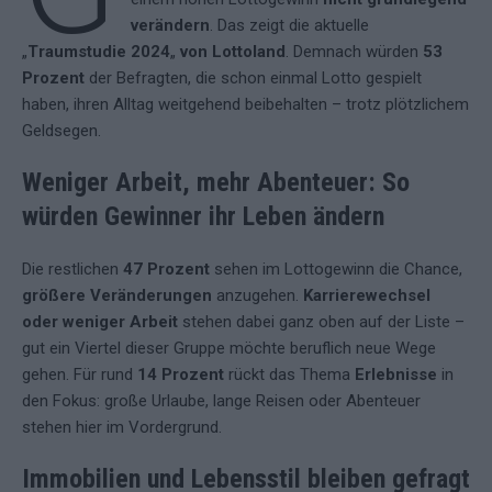
verändern
. Das zeigt die aktuelle
„
Traumstudie 2024
„
von Lottoland
. Demnach würden
53
Prozent
der Befragten, die schon einmal Lotto gespielt
haben, ihren Alltag weitgehend beibehalten – trotz plötzlichem
Geldsegen.
Weniger Arbeit, mehr Abenteuer: So
würden Gewinner ihr Leben ändern
Die restlichen
47 Prozent
sehen im Lottogewinn die Chance,
größere Veränderungen
anzugehen.
Karrierewechsel
oder weniger Arbeit
stehen dabei ganz oben auf der Liste –
gut ein Viertel dieser Gruppe möchte beruflich neue Wege
gehen. Für rund
14 Prozent
rückt das Thema
Erlebnisse
in
den Fokus: große Urlaube, lange Reisen oder Abenteuer
stehen hier im Vordergrund.
Immobilien und Lebensstil bleiben gefragt