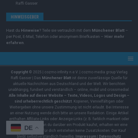
Raffi Gasser
HINWEISGEBER
Hast du
Hinweise
? Teile sie vertraulich mit dem
Münchener Blatt
–
per Post, E-Mail, Telefon oder anonymem Briefkasten –
Hier mehr
erfahren
.
Copyright
© 2025 | cozmo infinity n.e.V. | cozmo media group Verlag
Raffi Gasser | Das
Münchener Blatt
ist deine zuverlässige Quelle für
aktuelle Nachrichten aus Deutschland und der Welt. Wir berichten
unabhängig, fundiert und verständlich – online, mobil und crossmedial.
Alle Inhalte auf dieser Website – Texte, Videos, Logos und Design –
sind urheberrechtlich geschützt
. Kopieren, Vervielfältigen oder
Weitergeben ohne unsere Zustimmung ist nicht erlaubt. Bei Interesse
an einer Nutzung wende dich bitte an unsere Redaktion. Einige Artikel
enthalten Affiliate-Links oder Anzeige-Links (z. B. farblich markiert oder
unterstrichen). Wenn du darüber ein Produkt kaufst, erhalten wir eine
DE
kleine Provision – für dich entstehen keine Zusatzkosten. Der Kauf
bleibt selbstverständlich freiwillig.
Impressum
|
Datenschutz