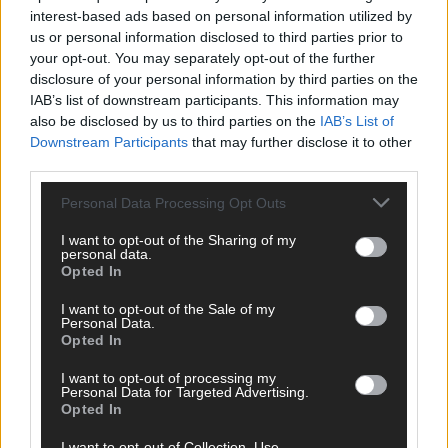
Bulgarien hat gewonnen – aber der ESC 2026
interest-based ads based on personal information utilized by
hinterlässt unbeantwortete Fragen
us or personal information disclosed to third parties prior to
Mai 2026
your opt-out. You may separately opt-out of the further
disclosure of your personal information by third parties on the
IAB’s list of downstream participants. This information may
EUROVISION
also be disclosed by us to third parties on the
IAB’s List of
ESC-Finale 2026: DARA siegt für Bulgarien – Finnland
Downstream Participants
that may further disclose it to other
enttäuscht, Israel polarisiert
third parties.
Mai 2026
Personal Data Processing Opt Outs
EUROVISION
I want to opt-out of the Sharing of my
ESC 2026 Finale: JJ mit Mozart-Eröffnung, Eurovision-
personal data.
Opted In
Allstars und Parov Stelar als Interval Acts
Mai 2026
I want to opt-out of the Sale of my
Personal Data.
Opted In
EUROVISION
ESC 2026 Grand Final: Startreihenfolge steht – alle 25 Acts
I want to opt-out of processing my
Personal Data for Targeted Advertising.
und wer wann auf die Bühne kommt
Opted In
Mai 2026
I want to opt-out of Collection, Use,