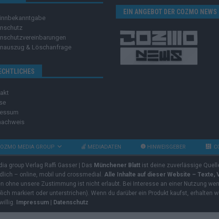
EIN ANGEBOT DER COZMO NEWS
innbekanntgabe
nschutz
nschutzvereinbarungen
nauszug & Löschanfrage
ECHTLICHES
akt
se
ressum
nachweis
OZMO MEDIA GROUP
MEDIADATEN
HINWEISGEBER
C
dia group Verlag Raffi Gasser | Das
Münchener Blatt
ist deine zuverlässige Quell
ndlich – online, mobil und crossmedial.
Alle Inhalte auf dieser Website – Texte,
ben ohne unsere Zustimmung ist nicht erlaubt. Bei Interesse an einer Nutzung wend
rblich markiert oder unterstrichen). Wenn du darüber ein Produkt kaufst, erhalten w
willig.
Impressum
|
Datenschutz