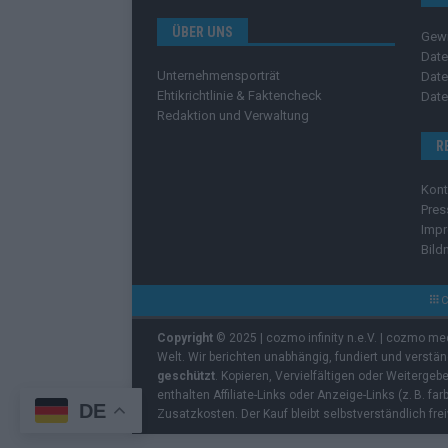
ÜBER UNS
Gew
Date
Unternehmensporträt
Date
Ehtikrichtlinie & Faktencheck
Date
Redaktion und Verwaltung
R
Kont
Pres
Imp
Bild
C
Copyright
© 2025 | cozmo infinity n.e.V. | cozmo me
Welt. Wir berichten unabhängig, fundiert und verstä
geschützt
. Kopieren, Vervielfältigen oder Weiterge
enthalten Affiliate-Links oder Anzeige-Links (z. B. fa
DE
Zusatzkosten. Der Kauf bleibt selbstverständlich frei