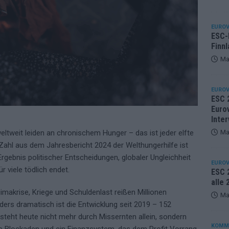
EUROV
ESC-F
Finnl
Ma
EUROV
ESC 
Eurov
Inter
Ma
ltweit leiden an chronischem Hunger – das ist jeder elfte
ahl aus dem Jahresbericht 2024 der Welthungerhilfe ist
 Ergebnis politischer Entscheidungen, globaler Ungleichheit
EUROV
r viele tödlich endet.
ESC 2
alle
limakrise, Kriege und Schuldenlast reißen Millionen
Ma
ers dramatisch ist die Entwicklung seit 2019 – 152
tsteht heute nicht mehr durch Missernten allein, sondern
KOMM