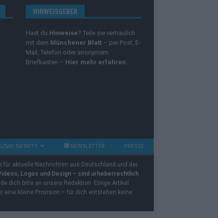
HINWEISGEBER
Hast du
Hinweise
? Teile sie vertraulich
mit dem
Münchener Blatt
– per Post, E-
Mail, Telefon oder anonymem
Briefkasten –
Hier mehr erfahren
.
OZMO INFINITY
NEWSLETTER
PRESSE
e für aktuelle Nachrichten aus Deutschland und der
 Videos, Logos und Design – sind urheberrechtlich
e dich bitte an unsere Redaktion. Einige Artikel
ir eine kleine Provision – für dich entstehen keine