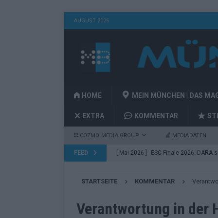
AUGUST 2026
HOME
MEIN MÜNCHEN | DAS MA
EXTRA
KOMMENTAR
ST
COZMO MEDIA GROUP
MEDIADATEN
FEED
[ Mai 2026 ]
ESC-Finale 2026: DARA sie
EUROVISION
STARTSEITE
KOMMENTAR
Verantwo
[ Mai 2026 ]
ESC 2026 Finale: JJ mit M
Acts
EUROVISION
Verantwortung in der 