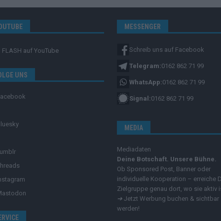
OUTUBE
MESSENGER
Schreib uns auf Facebook
FLASH
auf YouTube
Telegram:
0162 862 71 99
OLGE UNS
WhatsApp:
0162 862 71 99
Facebook
Signal:
0162 862 71 99
luesky
MEDIA
Mediadaten
umblr
Deine Botschaft. Unsere Bühne.
hreads
Ob Sponsored Post, Banner oder
individuelle Kooperation – erreiche 
nstagram
Zielgruppe genau dort, wo sie aktiv i
Mastodon
➔
Jetzt Werbung buchen & sichtbar
werden!
ERVICE