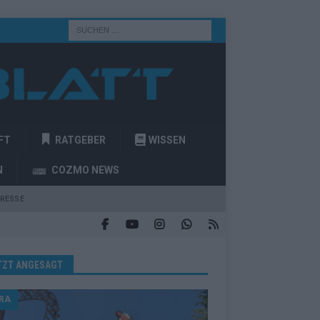
FT
RATGEBER
WISSEN
N
COZMO NEWS
RESSE
TZT ANGESAGT
RA