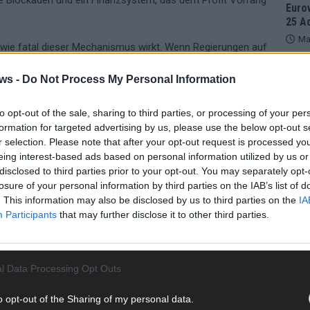
e Blockaden und ein Finanzsystem, das dem Profit Vorrang
Eurov
25 A
Ma
t, wie fatal dieser Mechanismus wirkt. Wenn Regierungen auf
ionen für Grundnahrungsmittel streichen müssen, um
ws -
Do Not Process My Personal Information
 zuerst. Die politische Referentin Malina Stutz bringt es auf
EUROV
Von 
sein
to opt-out of the sale, sharing to third parties, or processing of your per
erfu
formation for targeted advertising by us, please use the below opt-out s
chung sozialer Menschenrechte – darunter das Recht auf
Ma
r selection. Please note that after your opt-out request is processed y
 Hunger.“
eing interest-based ads based on personal information utilized by us or
disclosed to third parties prior to your opt-out. You may separately opt-
ch für diesen Teufelskreis. Die Lösung liegt nicht in
losure of your personal information by third parties on the IAB’s list of
WE
in politischen Entscheidungen mit moralischer Substanz.
. This information may also be disclosed by us to third parties on the
IA
wenn sie das Überleben bedrohen – und zwar unabhängig
Participants
that may further disclose it to other third parties.
fen. Hier verhungern Menschen, weil ihnen Hilfe bewusst
l Data Processing Opt Outs
ph Bongard berichtet:
o opt-out of the Sharing of my personal data.