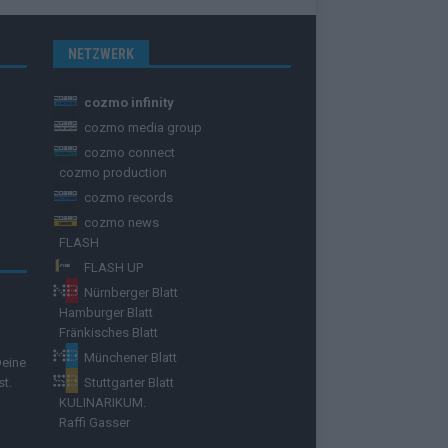
NETZWERK
cozmo infinity
cozmo media group
cozmo connect
cozmo production
cozmo records
cozmo news
FLASH
FLASH UP
Nürnberger Blatt
Hamburger Blatt
Fränkisches Blatt
Münchener Blatt
Deine
st.
Stuttgarter Blatt
KULINARIKUM.
Raffi Gasser