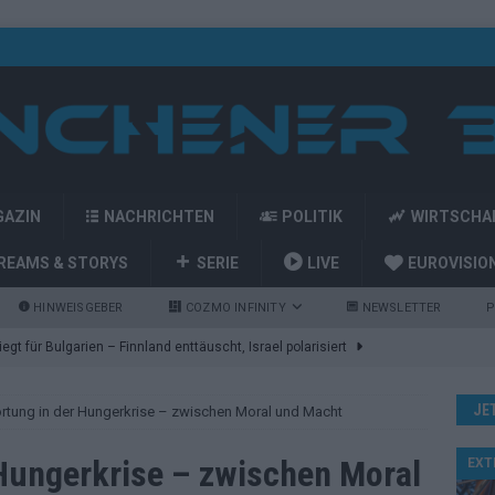
GAZIN
NACHRICHTEN
POLITIK
WIRTSCHA
REAMS & STORYS
SERIE
LIVE
EUROVISIO
HINWEISGEBER
COZMO INFINITY
NEWSLETTER
P
gt für Bulgarien – Finnland enttäuscht, Israel polarisiert
JE
rtung in der Hungerkrise – zwischen Moral und Macht
ozart-Eröffnung, Eurovision-Allstars und Parov Stelar als Interval
Hungerkrise – zwischen Moral
EXT