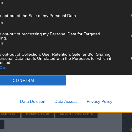
lich für eine halbe Million Menschen, viele davon Kinder.“
In
t sich mitschuldig. Die israelische Regierung trägt
o opt-out of the Sale of my Personal Data.
ie die internationale Gemeinschaft, die die
In
to opt-out of processing my Personal Data for Targeted
ing.
deutschen Bundesregierung. Während andere Staaten
KE
In
für humanitäre Hilfe fordern, schweigt Berlin. Deutschland
o opt-out of Collection, Use, Retention, Sale, and/or Sharing
Staaten im Globalen Süden, für eine gerechtere
ersonal Data that Is Unrelated with the Purposes for which it
lected.
Folge von Not – er ist das sichtbare Symptom eines
Out
beginnt nicht in Gaza oder Accra – sondern auch in Berlin,
AN
CONFIRM
Data Deletion
Data Access
Privacy Policy
ERKRISE
KOMMENTAR
MACHT UND ETHIK