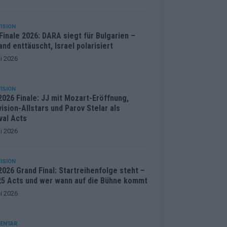
ISION
inale 2026: DARA siegt für Bulgarien –
and enttäuscht, Israel polarisiert
i 2026
ISION
2026 Finale: JJ mit Mozart-Eröffnung,
ision-Allstars und Parov Stelar als
val Acts
i 2026
ISION
026 Grand Final: Startreihenfolge steht –
 25 Acts und wer wann auf die Bühne kommt
i 2026
ENTAR