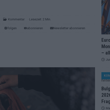
artreihenfolge steht – alle 25 Acts und wer wann auf die Bühne
ße Finale-Check – alle 25 Acts und ihre Siegchancen
Kommentar
· Lesezeit: 2 Min.
folgen
abonnieren
Newsletter abonnieren
ie der ESC in 70 Jahren sein Abstimmungssystem immer wieder
Eur
Mon
d alle 26 Finalteilnehmer für den großen Abend in Wien
– al
Ju
in starker JJ-Moment – und sonst ESC-light in Wien
KO
änder sehen die Buchmacher im Finale
EXTRA
Bul
on 2026: Monaco, Sallys Café und Westernstadt – alle Neuheiten
2026
Fra
Ma
– aber der ESC 2026 hinterlässt unbeantwortete Fragen