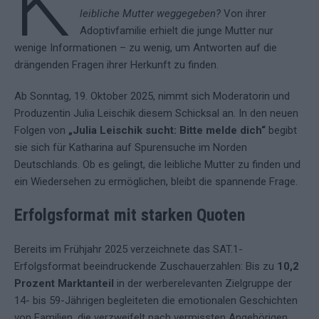
K
leibliche Mutter weggegeben?
Von ihrer
Adoptivfamilie erhielt die junge Mutter nur
wenige Informationen – zu wenig, um Antworten auf die
drängenden Fragen ihrer Herkunft zu finden.
Ab Sonntag, 19. Oktober 2025, nimmt sich Moderatorin und
Produzentin Julia Leischik diesem Schicksal an. In den neuen
Folgen von
„Julia Leischik sucht: Bitte melde dich“
begibt
sie sich für Katharina auf Spurensuche im Norden
Deutschlands. Ob es gelingt, die leibliche Mutter zu finden und
ein Wiedersehen zu ermöglichen, bleibt die spannende Frage.
Erfolgsformat mit starken Quoten
Bereits im Frühjahr 2025 verzeichnete das SAT.1-
Erfolgsformat beeindruckende Zuschauerzahlen: Bis zu
10,2
Prozent Marktanteil
in der werberelevanten Zielgruppe der
14- bis 59-Jährigen begleiteten die emotionalen Geschichten
von Familien, die verzweifelt nach vermissten Angehörigen