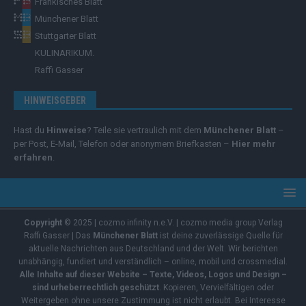
Fränkisches Blatt
Münchener Blatt
Stuttgarter Blatt
KULINARIKUM.
Raffi Gasser
HINWEISGEBER
Hast du
Hinweise
? Teile sie vertraulich mit dem
Münchener Blatt
–
per Post, E-Mail, Telefon oder anonymem Briefkasten –
Hier mehr
erfahren
.
Copyright
© 2025 | cozmo infinity n.e.V. | cozmo media group Verlag
Raffi Gasser | Das
Münchener Blatt
ist deine zuverlässige Quelle für
aktuelle Nachrichten aus Deutschland und der Welt. Wir berichten
unabhängig, fundiert und verständlich – online, mobil und crossmedial.
Alle Inhalte auf dieser Website – Texte, Videos, Logos und Design –
sind urheberrechtlich geschützt
. Kopieren, Vervielfältigen oder
Weitergeben ohne unsere Zustimmung ist nicht erlaubt. Bei Interesse