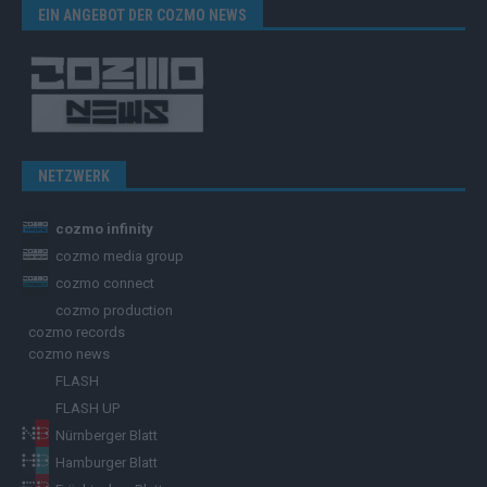
EIN ANGEBOT DER COZMO NEWS
NETZWERK
cozmo infinity
cozmo media group
cozmo connect
cozmo production
cozmo records
cozmo news
FLASH
FLASH UP
Nürnberger Blatt
Hamburger Blatt