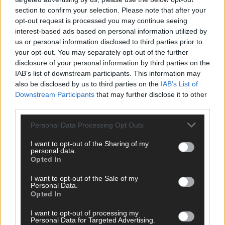
section to confirm your selection. Please note that after your
opt-out request is processed you may continue seeing
interest-based ads based on personal information utilized by
us or personal information disclosed to third parties prior to
Bulgarien hat gewonnen – aber der ESC 2026
your opt-out. You may separately opt-out of the further
hinterlässt unbeantwortete Fragen
disclosure of your personal information by third parties on the
IAB’s list of downstream participants. This information may
Mai 2026
also be disclosed by us to third parties on the
IAB’s List of
Downstream Participants
that may further disclose it to other
EUROVISION
third parties.
ESC-Finale 2026: DARA siegt für Bulgarien – Finnland
enttäuscht, Israel polarisiert
Personal Data Processing Opt Outs
Mai 2026
I want to opt-out of the Sharing of my
personal data.
Opted In
EUROVISION
ESC 2026 Finale: JJ mit Mozart-Eröffnung, Eurovision-
I want to opt-out of the Sale of my
Allstars und Parov Stelar als Interval Acts
Personal Data.
Opted In
Mai 2026
I want to opt-out of processing my
Personal Data for Targeted Advertising.