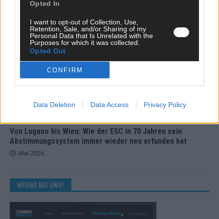
EUROVISION
Opted In
ESC 2026 Grand Final: Startreihenfolge steht – alle 25 Acts
und wer wann auf die Bühne kommt
I want to opt-out of Collection, Use,
Retention, Sale, and/or Sharing of my
Mai 2026
Personal Data that Is Unrelated with the
Purposes for which it was collected.
Opted Out
KOMMENTAR
CONFIRM
Eurovision 2026: Der große Finale-Check – alle 25 Acts und
ihre Siegchancen
Mai 2026
Data Deletion
Data Access
Privacy Policy
EUROVISION
Von Lugano bis Wien: Wie der ESC in 70 Jahren sein
Abstimmungssystem immer wieder neu erfunden hat
Mai 2026
WERBE BEI UNS!