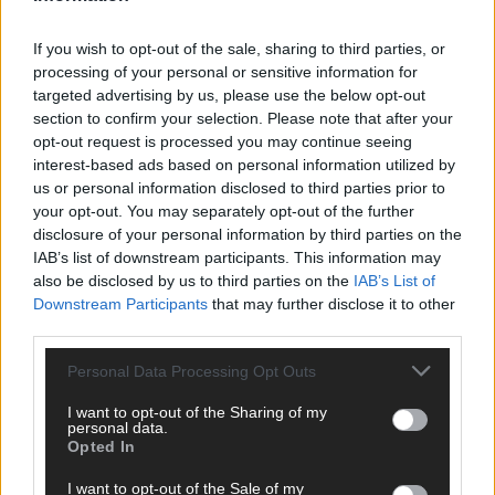
KOMMENTAR
If you wish to opt-out of the sale, sharing to third parties, or
processing of your personal or sensitive information for
targeted advertising by us, please use the below opt-out
section to confirm your selection. Please note that after your
opt-out request is processed you may continue seeing
interest-based ads based on personal information utilized by
us or personal information disclosed to third parties prior to
your opt-out. You may separately opt-out of the further
disclosure of your personal information by third parties on the
IAB’s list of downstream participants. This information may
also be disclosed by us to third parties on the
IAB’s List of
Bulgarien hat gewonnen – aber der ESC 2026
Downstream Participants
that may further disclose it to other
hinterlässt unbeantwortete Fragen
third parties.
Mai 2026
Personal Data Processing Opt Outs
I want to opt-out of the Sharing of my
EUROVISION
personal data.
ESC-Finale 2026: DARA siegt für Bulgarien – Finnland
Opted In
enttäuscht, Israel polarisiert
I want to opt-out of the Sale of my