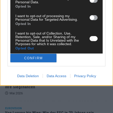
Mai 2026
Personal Data.
Opted In
EUROVISION
I want to opt-out of processing my
ESC 2026 Finale: JJ mit Mozart-Eröffnung, Eurovision-
Personal Data for Targeted Advertising.
Opted In
Allstars und Parov Stelar als Interval Acts
Mai 2026
I want to opt-out of Collection, Use,
Retention, Sale, and/or Sharing of my
Personal Data that Is Unrelated with the
Purposes for which it was collected.
EUROVISION
Opted Out
ESC 2026 Grand Final: Startreihenfolge steht – alle 25 Acts
und wer wann auf die Bühne kommt
CONFIRM
Mai 2026
Data Deletion
Data Access
Privacy Policy
KOMMENTAR
Eurovision 2026: Der große Finale-Check – alle 25 Acts und
ihre Siegchancen
Mai 2026
EUROVISION
Von Lugano bis Wien: Wie der ESC in 70 Jahren sein