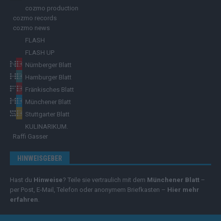
cozmo production
cozmo records
cozmo news
FLASH
FLASH UP
Nürnberger Blatt
Hamburger Blatt
Fränkisches Blatt
Münchener Blatt
Stuttgarter Blatt
KULINARIKUM.
Raffi Gasser
HINWEISGEBER
Hast du
Hinweise
? Teile sie vertraulich mit dem
Münchener Blatt
–
per Post, E-Mail, Telefon oder anonymem Briefkasten –
Hier mehr
erfahren
.