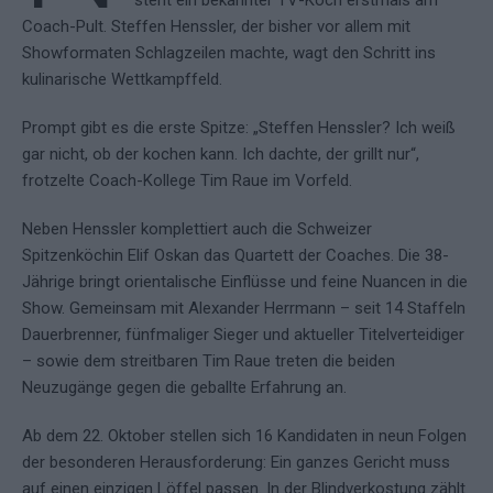
steht ein bekannter TV-Koch erstmals am
Coach-Pult. Steffen Henssler, der bisher vor allem mit
Showformaten Schlagzeilen machte, wagt den Schritt ins
kulinarische Wettkampffeld.
Prompt gibt es die erste Spitze: „Steffen Henssler? Ich weiß
gar nicht, ob der kochen kann. Ich dachte, der grillt nur“,
frotzelte Coach-Kollege Tim Raue im Vorfeld.
Neben Henssler komplettiert auch die Schweizer
Spitzenköchin Elif Oskan das Quartett der Coaches. Die 38-
Jährige bringt orientalische Einflüsse und feine Nuancen in die
Show. Gemeinsam mit Alexander Herrmann – seit 14 Staffeln
Dauerbrenner, fünfmaliger Sieger und aktueller Titelverteidiger
– sowie dem streitbaren Tim Raue treten die beiden
Neuzugänge gegen die geballte Erfahrung an.
Ab dem 22. Oktober stellen sich 16 Kandidaten in neun Folgen
der besonderen Herausforderung: Ein ganzes Gericht muss
auf einen einzigen Löffel passen. In der Blindverkostung zählt