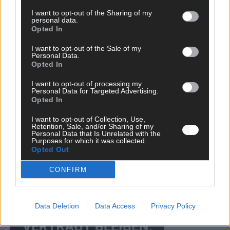
I want to opt-out of the Sharing of my
personal data.
KOMMENTAR
Opted In
Eurovision 2026: Der große Finale-Check – alle 25 Acts und
ihre Siegchancen
I want to opt-out of the Sale of my
Personal Data.
Mai 2026
Opted In
I want to opt-out of processing my
EUROVISION
Personal Data for Targeted Advertising.
Von Lugano bis Wien: Wie der ESC in 70 Jahren sein
Opted In
Abstimmungssystem immer wieder neu erfunden hat
Mai 2026
I want to opt-out of Collection, Use,
Retention, Sale, and/or Sharing of my
Personal Data that Is Unrelated with the
Purposes for which it was collected.
Opted Out
WERBE BEI UNS!
CONFIRM
Data Deletion
Data Access
Privacy Policy