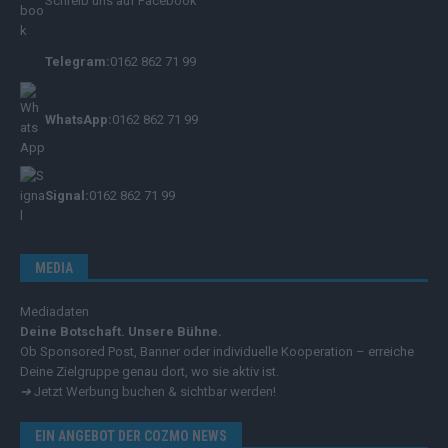
Schreib uns auf Facebook
Telegram:
0162 862 71 99
WhatsApp:
0162 862 71 99
Signal:
0162 862 71 99
MEDIA
Mediadaten
Deine Botschaft. Unsere Bühne.
Ob Sponsored Post, Banner oder individuelle Kooperation – erreiche
Deine Zielgruppe genau dort, wo sie aktiv ist.
➔
Jetzt Werbung buchen & sichtbar werden!
EIN ANGEBOT DER COZMO NEWS