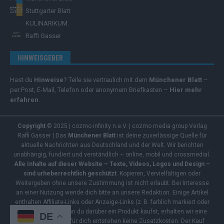
Stuttgarter Blatt
KULINARIKUM.
Raffi Gasser
HINWEISGEBER
Hast du
Hinweise
? Teile sie vertraulich mit dem
Münchener Blatt
–
per Post, E-Mail, Telefon oder anonymem Briefkasten –
Hier mehr
erfahren
.
Copyright
© 2025 | cozmo infinity n.e.V. | cozmo media group Verlag
Raffi Gasser | Das
Münchener Blatt
ist deine zuverlässige Quelle für
aktuelle Nachrichten aus Deutschland und der Welt. Wir berichten
unabhängig, fundiert und verständlich – online, mobil und crossmedial.
Alle Inhalte auf dieser Website – Texte, Videos, Logos und Design –
sind urheberrechtlich geschützt
. Kopieren, Vervielfältigen oder
Weitergeben ohne unsere Zustimmung ist nicht erlaubt. Bei Interesse
an einer Nutzung wende dich bitte an unsere Redaktion. Einige Artikel
enthalten Affiliate-Links oder Anzeige-Links (z. B. farblich markiert oder
unterstrichen). Wenn du darüber ein Produkt kaufst, erhalten wir eine
DE
kleine Provision – für dich entstehen keine Zusatzkosten. Der Kauf