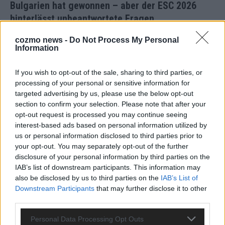
Bulgarien hat gewonnen – aber der ESC 2026
hinterlässt unbeantwortete Fragen
Mai 2026
cozmo news -
Do Not Process My Personal
Information
EUROVISION
ESC-Finale 2026: DARA siegt für Bulgarien – Finnland
If you wish to opt-out of the sale, sharing to third parties, or
enttäuscht, Israel polarisiert
processing of your personal or sensitive information for
targeted advertising by us, please use the below opt-out
Mai 2026
section to confirm your selection. Please note that after your
opt-out request is processed you may continue seeing
EUROVISION
interest-based ads based on personal information utilized by
ESC 2026 Finale: JJ mit Mozart-Eröffnung, Eurovision-
us or personal information disclosed to third parties prior to
Allstars und Parov Stelar als Interval Acts
your opt-out. You may separately opt-out of the further
Mai 2026
disclosure of your personal information by third parties on the
IAB’s list of downstream participants. This information may
also be disclosed by us to third parties on the
IAB’s List of
EUROVISION
Downstream Participants
that may further disclose it to other
ESC 2026 Grand Final: Startreihenfolge steht – alle 25 Acts
third parties.
und wer wann auf die Bühne kommt
Mai 2026
Personal Data Processing Opt Outs