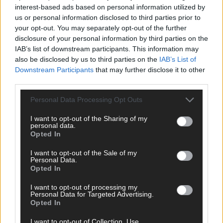
Bulgarien hat gewonnen – aber der ESC 2026
interest-based ads based on personal information utilized by
hinterlässt unbeantwortete Fragen
us or personal information disclosed to third parties prior to
Mai 2026
your opt-out. You may separately opt-out of the further
disclosure of your personal information by third parties on the
IAB’s list of downstream participants. This information may
EUROVISION
also be disclosed by us to third parties on the
IAB’s List of
ESC-Finale 2026: DARA siegt für Bulgarien – Finnland
Downstream Participants
that may further disclose it to other
enttäuscht, Israel polarisiert
third parties.
Mai 2026
Personal Data Processing Opt Outs
I want to opt-out of the Sharing of my
EUROVISION
personal data.
ESC 2026 Finale: JJ mit Mozart-Eröffnung, Eurovision-
Opted In
Allstars und Parov Stelar als Interval Acts
Mai 2026
I want to opt-out of the Sale of my
Personal Data.
Opted In
EUROVISION
I want to opt-out of processing my
ESC 2026 Grand Final: Startreihenfolge steht – alle 25 Acts
Personal Data for Targeted Advertising.
und wer wann auf die Bühne kommt
Opted In
Mai 2026
I want to opt-out of Collection, Use,