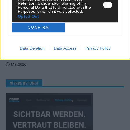
Retention, Sale, and/or Sharing of my
Personal Data that Is Unrelated with the
KOMMENTAR
Purposes for which it was collected.
Eurovision 2026: Der große Finale-Check – alle 25 Acts und
Opted Out
ihre Siegchancen
CONFIRM
Mai 2026
EUROVISION
Data Deletion
Data Access
Privacy Policy
Von Lugano bis Wien: Wie der ESC in 70 Jahren sein
Abstimmungssystem immer wieder neu erfunden hat
Mai 2026
WERBE BEI UNS!