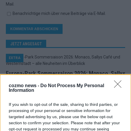
Mail.
Benachrichtige mich über neue Beiträge via E-Mail.
JETZT ANGESAGT
EXTRA
Europa-Park Sommersaison 2026: Monaco, Sallys
Café und Westernstadt – alle Neuheiten im
cozmo news -
Do Not Process My Personal
Überblick
Information
Juni 2026
If you wish to opt-out of the sale, sharing to third parties, or
processing of your personal or sensitive information for
KOMMENTAR
targeted advertising by us, please use the below opt-out
section to confirm your selection. Please note that after your
opt-out request is processed you may continue seeing