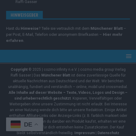
Raffi Gasser
HINWEISGEBER
Hast du
Hinweise
? Teile sie vertraulich mit dem
Münchener Blatt
–
per Post, E-Mail, Telefon oder anonymem Briefkasten –
Hier mehr
erfahren
.
Copyright
© 2025 | cozmo infinity n.e.V. | cozmo media group Verlag
Raffi Gasser | Das
Münchener Blatt
ist deine zuverlässige Quelle für
aktuelle Nachrichten aus Deutschland und der Welt. Wir berichten
unabhängig, fundiert und verständlich – online, mobil und crossmedial.
Alle Inhalte auf dieser Website – Texte, Videos, Logos und Design –
sind urheberrechtlich geschützt
. Kopieren, Vervielfältigen oder
Weitergeben ohne unsere Zustimmung ist nicht erlaubt. Bei Interesse
an einer Nutzung wende dich bitte an unsere Redaktion. Einige Artikel
enthalten Affiliate-Links oder Anzeige-Links (z. B. farblich markiert oder
unterstrichen). Wenn du darüber ein Produkt kaufst, erhalten wir eine
DE
kleine Provision – für dich entstehen keine Zusatzkosten. Der Kauf
bleibt selbstverständlich freiwillig.
Impressum
|
Datenschutz