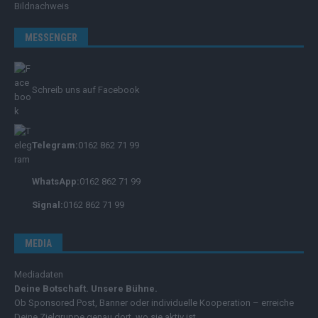
Bildnachweis
MESSENGER
Schreib uns auf Facebook
Telegram:
0162 862 71 99
WhatsApp:
0162 862 71 99
Signal:
0162 862 71 99
MEDIA
Mediadaten
Deine Botschaft. Unsere Bühne.
Ob Sponsored Post, Banner oder individuelle Kooperation – erreiche
Deine Zielgruppe genau dort, wo sie aktiv ist.