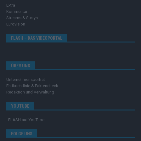
Extra
Kommentar
Streams & Storys
Eurovision
FLASH – DAS VIDEOPORTAL
ÜBER UNS
Unternehmensporträt
Ehtikrichtlinie & Faktencheck
Redaktion und Verwaltung
YOUTUBE
FLASH
auf YouTube
FOLGE UNS