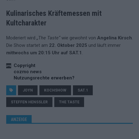
Kulinarisches Kräftemessen mit
Kultcharakter
Moderiert wird
„The Taste“
wie gewohnt von
Angelina Kirsch
.
Die Show startet am
22. Oktober 2025
und läuft immer
mittwochs um 20:15 Uhr auf SAT.1
.
Copyright
cozmo news
Nutzungsrechte erwerben?
JOYN
KOCHSHOW
SAT.1
STEFFEN HENSSLER
THE TASTE
ANZEIGE