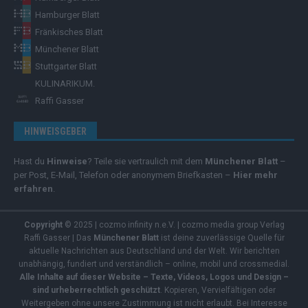
Hamburger Blatt
Fränkisches Blatt
Münchener Blatt
Stuttgarter Blatt
KULINARIKUM.
Raffi Gasser
HINWEISGEBER
Hast du
Hinweise
? Teile sie vertraulich mit dem
Münchener Blatt
–
per Post, E-Mail, Telefon oder anonymem Briefkasten –
Hier mehr
erfahren
.
Copyright
© 2025 | cozmo infinity n.e.V. | cozmo media group Verlag
Raffi Gasser | Das
Münchener Blatt
ist deine zuverlässige Quelle für
aktuelle Nachrichten aus Deutschland und der Welt. Wir berichten
unabhängig, fundiert und verständlich – online, mobil und crossmedial.
Alle Inhalte auf dieser Website – Texte, Videos, Logos und Design –
sind urheberrechtlich geschützt
. Kopieren, Vervielfältigen oder
Weitergeben ohne unsere Zustimmung ist nicht erlaubt. Bei Interesse