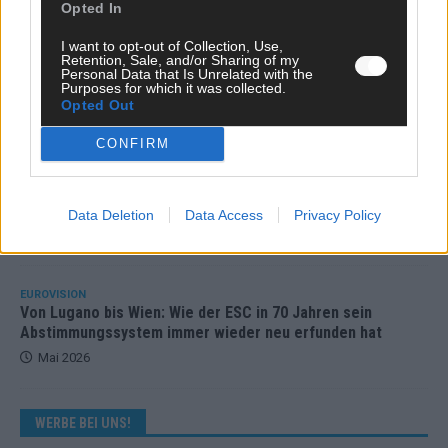
Opted In
I want to opt-out of Collection, Use,
EUROVISION
Retention, Sale, and/or Sharing of my
ESC 2026 Grand Final: Startreihenfolge steht – alle 25 Acts
Personal Data that Is Unrelated with the
und wer wann auf die Bühne kommt
Purposes for which it was collected.
Opted Out
Mai 2026
CONFIRM
KOMMENTAR
Eurovision 2026: Der große Finale-Check – alle 25 Acts und
ihre Siegchancen
Data Deletion
Data Access
Privacy Policy
Mai 2026
EUROVISION
Von Lugano bis Wien: Wie der ESC in 70 Jahren sein
Abstimmungssystem immer wieder neu erfunden hat
Mai 2026
WERBE BEI UNS!