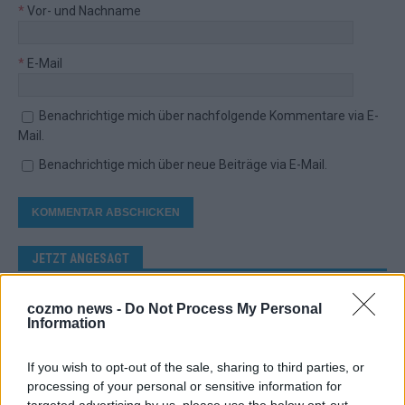
*
Vor- und Nachname
*
E-Mail
Benachrichtige mich über nachfolgende Kommentare via E-
Mail.
Benachrichtige mich über neue Beiträge via E-Mail.
JETZT ANGESAGT
EXTRA
cozmo news -
Do Not Process My Personal
Information
Europa-Park Sommersaison 2026: Monaco, Sallys
If you wish to opt-out of the sale, sharing to third parties, or
Café und Westernstadt – alle Neuheiten im
processing of your personal or sensitive information for
Überblick
targeted advertising by us, please use the below opt-out