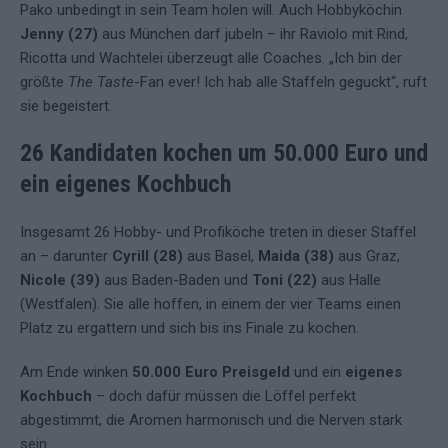
Pako unbedingt in sein Team holen will. Auch Hobbyköchin
Jenny (27)
aus München darf jubeln – ihr Raviolo mit Rind,
Ricotta und Wachtelei überzeugt alle Coaches. „Ich bin der
größte
The Taste
-Fan ever! Ich hab alle Staffeln geguckt“, ruft
sie begeistert.
26 Kandidaten kochen um 50.000 Euro und
ein eigenes Kochbuch
Insgesamt 26 Hobby- und Profiköche treten in dieser Staffel
an – darunter
Cyrill (28)
aus Basel,
Maida (38)
aus Graz,
Nicole (39)
aus Baden-Baden und
Toni (22)
aus Halle
(Westfalen). Sie alle hoffen, in einem der vier Teams einen
Platz zu ergattern und sich bis ins Finale zu kochen.
Am Ende winken
50.000 Euro Preisgeld
und ein
eigenes
Kochbuch
– doch dafür müssen die Löffel perfekt
abgestimmt, die Aromen harmonisch und die Nerven stark
sein.