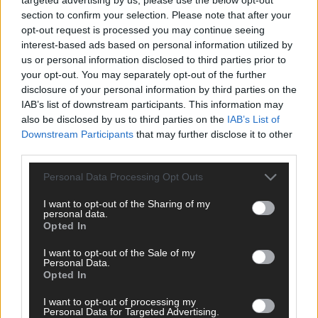
Juni 2026
section to confirm your selection. Please note that after your
opt-out request is processed you may continue seeing
interest-based ads based on personal information utilized by
us or personal information disclosed to third parties prior to
KOMMENTAR
your opt-out. You may separately opt-out of the further
disclosure of your personal information by third parties on the
Bulgarien hat gewonnen – aber der ESC 2026
IAB’s list of downstream participants. This information may
hinterlässt unbeantwortete Fragen
also be disclosed by us to third parties on the
IAB’s List of
Downstream Participants
that may further disclose it to other
Mai 2026
third parties.
Personal Data Processing Opt Outs
EUROVISION
ESC-Finale 2026: DARA siegt für Bulgarien – Finnland
I want to opt-out of the Sharing of my
enttäuscht, Israel polarisiert
personal data.
Mai 2026
Opted In
I want to opt-out of the Sale of my
Personal Data.
EUROVISION
Opted In
ESC 2026 Finale: JJ mit Mozart-Eröffnung, Eurovision-
Allstars und Parov Stelar als Interval Acts
I want to opt-out of processing my
Mai 2026
Personal Data for Targeted Advertising.