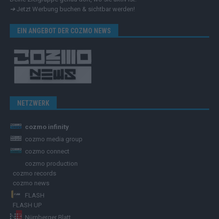
➔
Jetzt Werbung buchen & sichtbar werden!
EIN ANGEBOT DER COZMO NEWS
NETZWERK
cozmo infinity
cozmo media group
cozmo connect
cozmo production
cozmo records
cozmo news
FLASH
FLASH UP
Nürnberger Blatt