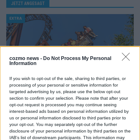
JETZT ANGESAGT
EXTRA
cozmo news -
Do Not Process My Personal
Information
If you wish to opt-out of the sale, sharing to third parties, or
processing of your personal or sensitive information for
targeted advertising by us, please use the below opt-out
Europa-Park Sommersaison 2026: Monaco, Sallys
section to confirm your selection. Please note that after your
Café und Westernstadt – alle Neuheiten im
opt-out request is processed you may continue seeing
Überblick
interest-based ads based on personal information utilized by
us or personal information disclosed to third parties prior to
Juni 2026
your opt-out. You may separately opt-out of the further
disclosure of your personal information by third parties on the
IAB’s list of downstream participants. This information may
KOMMENTAR