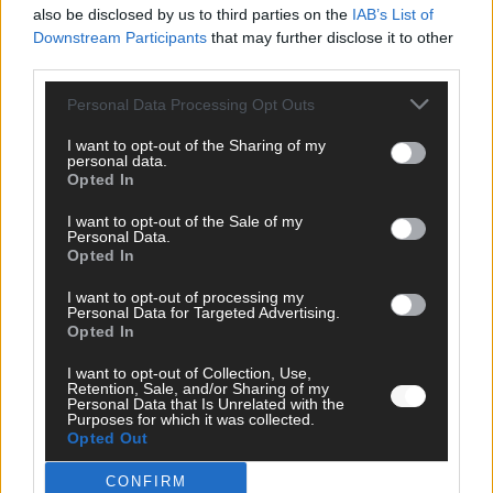
also be disclosed by us to third parties on the
IAB’s List of
Downstream Participants
that may further disclose it to other
third parties.
Personal Data Processing Opt Outs
I want to opt-out of the Sharing of my
personal data.
Opted In
I want to opt-out of the Sale of my
Personal Data.
Bulgarien hat gewonnen – aber der ESC 2026
Opted In
hinterlässt unbeantwortete Fragen
I want to opt-out of processing my
Personal Data for Targeted Advertising.
Mai 2026
Opted In
I want to opt-out of Collection, Use,
EUROVISION
Retention, Sale, and/or Sharing of my
ESC-Finale 2026: DARA siegt für Bulgarien – Finnland
Personal Data that Is Unrelated with the
Purposes for which it was collected.
enttäuscht, Israel polarisiert
Opted Out
Mai 2026
CONFIRM