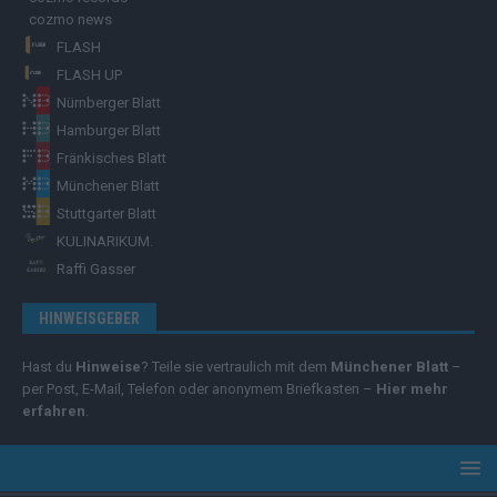
cozmo news
FLASH
FLASH UP
Nürnberger Blatt
Hamburger Blatt
Fränkisches Blatt
Münchener Blatt
Stuttgarter Blatt
KULINARIKUM.
Raffi Gasser
HINWEISGEBER
Hast du
Hinweise
? Teile sie vertraulich mit dem
Münchener Blatt
–
per Post, E-Mail, Telefon oder anonymem Briefkasten –
Hier mehr
erfahren
.