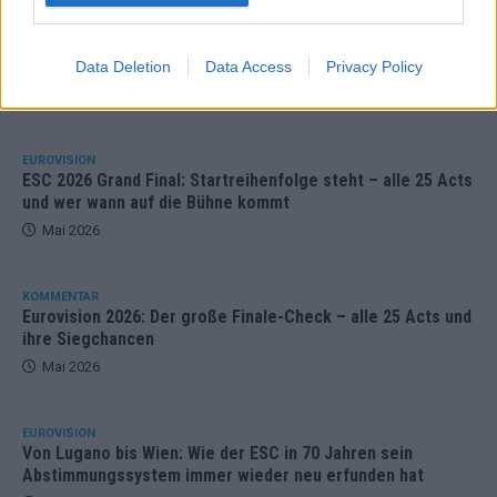
EUROVISION
ESC 2026 Finale: JJ mit Mozart-Eröffnung, Eurovision-
Allstars und Parov Stelar als Interval Acts
Data Deletion
Data Access
Privacy Policy
Mai 2026
EUROVISION
ESC 2026 Grand Final: Startreihenfolge steht – alle 25 Acts
und wer wann auf die Bühne kommt
Mai 2026
KOMMENTAR
Eurovision 2026: Der große Finale-Check – alle 25 Acts und
ihre Siegchancen
Mai 2026
EUROVISION
Von Lugano bis Wien: Wie der ESC in 70 Jahren sein
Abstimmungssystem immer wieder neu erfunden hat