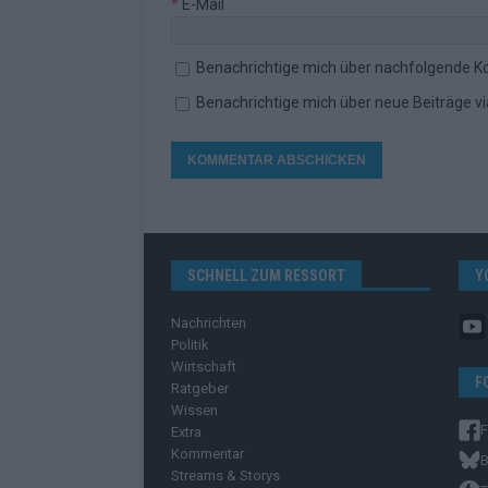
*
E-Mail
Benachrichtige mich über nachfolgende K
Benachrichtige mich über neue Beiträge via
SCHNELL ZUM RESSORT
Y
Nachrichten
Politik
Wirtschaft
F
Ratgeber
Wissen
Extra
Kommentar
B
Streams & Storys