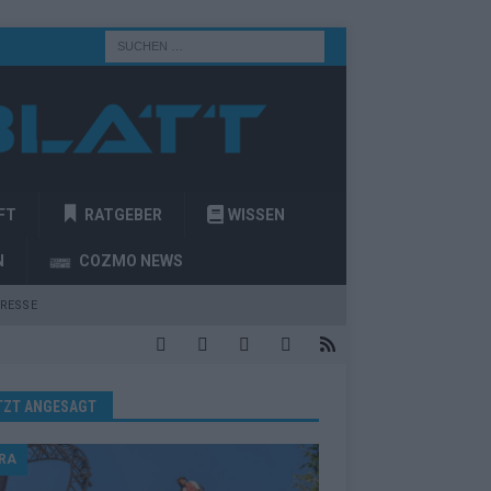
FT
RATGEBER
WISSEN
N
COZMO NEWS
RESSE
TZT ANGESAGT
RA