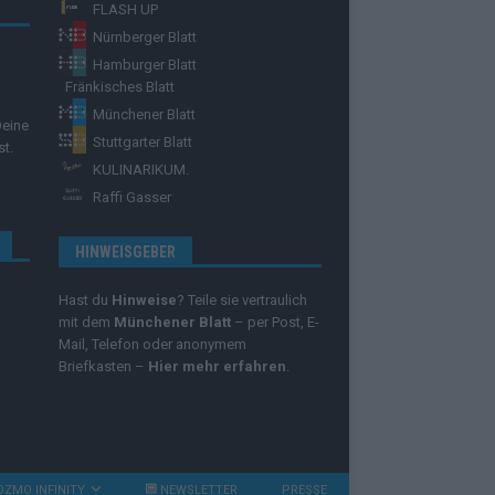
FLASH UP
Nürnberger Blatt
Hamburger Blatt
Fränkisches Blatt
Münchener Blatt
Deine
Stuttgarter Blatt
st.
KULINARIKUM.
Raffi Gasser
HINWEISGEBER
Hast du
Hinweise
? Teile sie vertraulich
mit dem
Münchener Blatt
– per Post, E-
Mail, Telefon oder anonymem
Briefkasten –
Hier mehr erfahren
.
OZMO INFINITY
NEWSLETTER
PRESSE