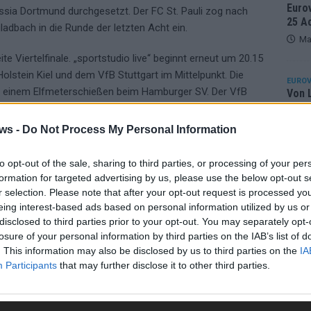
Eurov
ussia Dortmund durchgesetzt. Der FC St. Pauli zog nach
25 A
dbach in die Runde der letzten Acht ein.
Ma
e Viertelfinale. „sportstudio live“ beginnt erneut um 20.15
olstein Kiel und dem VfB Stuttgart im Mittelpunkt. Die
EUROV
nach einem Elfmeterschießen beim Hamburger SV. Der VfB
Von 
sein
h zuvor beim Zweitligisten VfL Bochum durch.
erfu
ws -
Do Not Process My Personal Information
rufbar
Ma
to opt-out of the sale, sharing to third parties, or processing of your per
DF Zusammenfassungen der Viertelfinalspiele nach dem
formation for targeted advertising by us, please use the below opt-out s
WE
studio.de und ZDFheute bereit. Dort sind auch
r selection. Please note that after your opt-out request is processed y
eing interest-based ads based on personal information utilized by us or
 Runden des DFB-Pokals 2025/2026 abrufbar.
disclosed to third parties prior to your opt-out. You may separately opt-
losure of your personal information by third parties on the IAB’s list of
. This information may also be disclosed by us to third parties on the
IA
Participants
that may further disclose it to other third parties.
FC ST. PAULI
HOLSTEIN KIEL
VFB STUTTGART