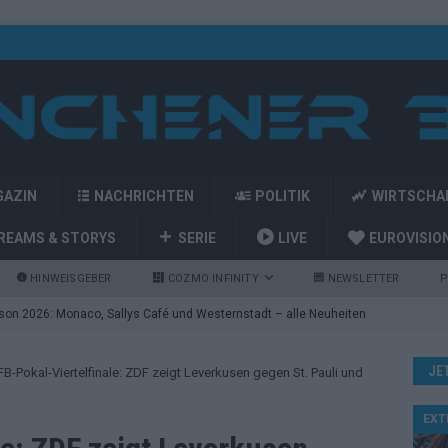
GAZIN
NACHRICHTEN
POLITIK
WIRTSCHA
REAMS & STORYS
SERIE
LIVE
EUROVISIO
HINWEISGEBER
COZMO INFINITY
NEWSLETTER
P
on 2026: Monaco, Sallys Café und Westernstadt – alle Neuheiten
JE
B-Pokal-Viertelfinale: ZDF zeigt Leverkusen gegen St. Pauli und
– aber der ESC 2026 hinterlässt unbeantwortete Fragen
EXT