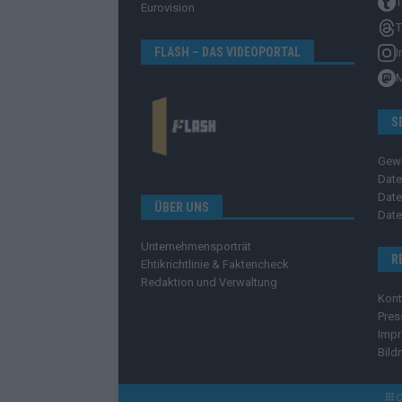
T
Eurovision
T
FLASH – DAS VIDEOPORTAL
I
S
Gew
Date
Date
ÜBER UNS
Date
Unternehmensporträt
R
Ehtikrichtlinie & Faktencheck
Redaktion und Verwaltung
Kont
Pres
Imp
Bild
C