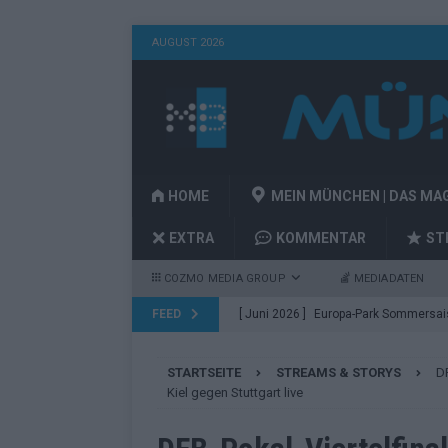
AUGUST 2026
HOME
MEIN MÜNCHEN | DAS MA
EXTRA
KOMMENTAR
ST
COZMO MEDIA GROUP
MEDIADATEN
FEED
[ Juni 2026 ]
Europa-Park Sommersais
im Überblick
EXTRA
STARTSEITE
STREAMS & STORYS
DF
[ Mai 2026 ]
Bulgarien hat gewonnen 
Kiel gegen Stuttgart live
KOMMENTAR