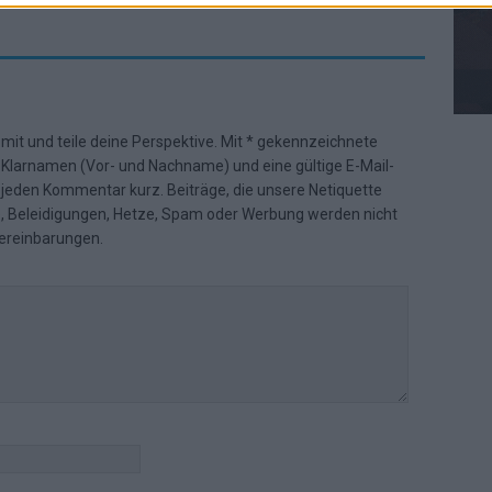
 mit und teile deine Perspektive. Mit * gekennzeichnete
n Klarnamen (Vor- und Nachname) und eine gültige E-Mail-
en jeden Kommentar kurz. Beiträge, die unsere
Netiquette
e, Beleidigungen, Hetze, Spam oder Werbung werden nicht
ereinbarungen
.