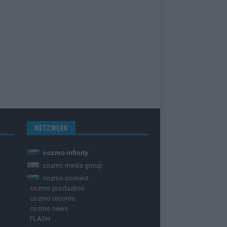
NETZWERK
cozmo infinity
cozmo media group
cozmo connect
cozmo production
cozmo records
cozmo news
FLASH