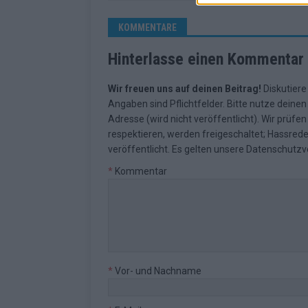
KOMMENTARE
Hinterlasse einen Kommentar
Wir freuen uns auf deinen Beitrag!
Diskutiere
Angaben sind Pflichtfelder. Bitte nutze deine
Adresse (wird nicht veröffentlicht). Wir prüf
respektieren, werden freigeschaltet; Hassred
veröffentlicht. Es gelten unsere
Datenschutzv
*
Kommentar
*
Vor- und Nachname