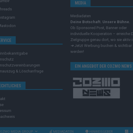
umblr
MEDIA
hreads
Mediadaten
nstagram
Deine Botschaft. Unsere Bühne.
Mastodon
Ob Sponsored Post, Banner oder
individuelle Kooperation – erreiche 
Zielgruppe genau dort, wo sie aktiv i
ERVICE
➔
Jetzt Werbung buchen & sichtbar
werden!
innbekanntgabe
nschutz
nschutzvereinbarungen
EIN ANGEBOT DER COZMO NEWS
nauszug & Löschanfrage
ECHTLICHES
akt
se
ressum
nachweis
OZMO MEDIA GROUP
MEDIADATEN
HINWEISGEBER
C