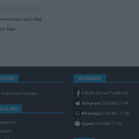
ommentare via E-Mail.
 E-Mail.
OUTUBE
MESSENGER
Schreib uns auf Facebook
FLASH
auf YouTube
Telegram:
0162 862 71 99
OLGE UNS
WhatsApp:
0162 862 71 99
Facebook
Signal:
0162 862 71 99
luesky