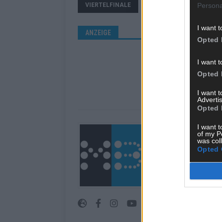
Persona
VIERTELFINALE
ZDF
I want t
ANZEIGE
Opted 
I want t
Opted 
I want 
Advertis
Opted 
I want t
Über Redaktion |
of my P
was col
Das Münchener Blatt 
Opted 
in München. Unsere Re
Geschehen in der Reg
journalistisches Han
an den Menschen.