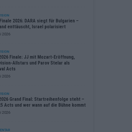
ISION
inale 2026: DARA siegt für Bulgarien –
and enttäuscht, Israel polarisiert
i 2026
ISION
2026 Finale: JJ mit Mozart-Eröffnung,
ision-Allstars und Parov Stelar als
val Acts
i 2026
ISION
026 Grand Final: Startreihenfolge steht –
 25 Acts und wer wann auf die Bühne kommt
i 2026
ENTAR