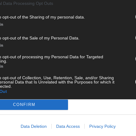
l Data Processing Opt Outs
o opt-out of the Sharing of my personal data.
In
o opt-out of the Sale of my Personal Data.
KE
In
to opt-out of processing my Personal Data for Targeted
ing.
In
o opt-out of Collection, Use, Retention, Sale, and/or Sharing
 Münchener Blatt
565 Artikel
AN
ersonal Data that Is Unrelated with the Purposes for which it
lected.
ist eine unabhängige, digitale Nachrichtenplattform mit Sitz
Out
daktion berichtet fundiert, verständlich und aktuell über das
ion, in Deutschland und der Welt. Wir verbinden klassisches
CONFIRM
dwerk mit modernen Erzählformen – klar, zuverlässig und nah
Data Deletion
Data Access
Privacy Policy