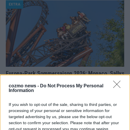
EXTRA
Europa-Park Sommersaison 2026: Monaco, Sallys
Café und Westernstadt – alle Neuheiten im
cozmo news -
Do Not Process My Personal
Überblick
Information
Juni 2026
If you wish to opt-out of the sale, sharing to third parties, or
processing of your personal or sensitive information for
KOMMENTAR
targeted advertising by us, please use the below opt-out
section to confirm your selection. Please note that after your
opt-out request is processed you may continue seeing