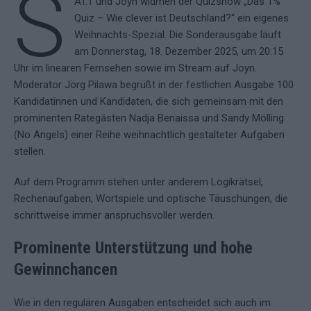
S
AT.1 und Joyn widmen der Quizshow „Das 1%
Quiz – Wie clever ist Deutschland?“ ein eigenes
Weihnachts-Spezial. Die Sonderausgabe läuft
am Donnerstag, 18. Dezember 2025, um 20:15
Uhr im linearen Fernsehen sowie im Stream auf Joyn.
Moderator Jörg Pilawa begrüßt in der festlichen Ausgabe 100
Kandidatinnen und Kandidaten, die sich gemeinsam mit den
prominenten Rategästen Nadja Benaissa und Sandy Mölling
(No Angels) einer Reihe weihnachtlich gestalteter Aufgaben
stellen.
Auf dem Programm stehen unter anderem Logikrätsel,
Rechenaufgaben, Wortspiele und optische Täuschungen, die
schrittweise immer anspruchsvoller werden.
Prominente Unterstützung und hohe
Gewinnchancen
Wie in den regulären Ausgaben entscheidet sich auch im