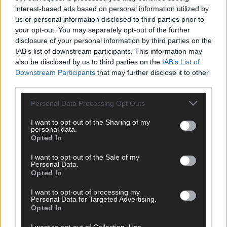
Bulgarien hat gewonnen – aber der ESC 2026
interest-based ads based on personal information utilized by
hinterlässt unbeantwortete Fragen
us or personal information disclosed to third parties prior to
Mai 2026
your opt-out. You may separately opt-out of the further
disclosure of your personal information by third parties on the
IAB’s list of downstream participants. This information may
EUROVISION
also be disclosed by us to third parties on the
IAB’s List of
ESC-Finale 2026: DARA siegt für Bulgarien – Finnland
Downstream Participants
that may further disclose it to other
enttäuscht, Israel polarisiert
third parties.
Mai 2026
Personal Data Processing Opt Outs
I want to opt-out of the Sharing of my
EUROVISION
personal data.
ESC 2026 Finale: JJ mit Mozart-Eröffnung, Eurovision-
Opted In
Allstars und Parov Stelar als Interval Acts
Mai 2026
I want to opt-out of the Sale of my
Personal Data.
Opted In
EUROVISION
I want to opt-out of processing my
ESC 2026 Grand Final: Startreihenfolge steht – alle 25 Acts
Personal Data for Targeted Advertising.
und wer wann auf die Bühne kommt
Opted In
Mai 2026