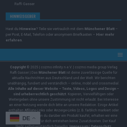
Raffi Gasser
HINWEISGEBER
Hast du
Hinweise
? Teile sie vertraulich mit dem
Münchener Blatt
–
per Post, E-Mail, Telefon oder anonymem Briefkasten –
Hier mehr
erfahren
.
Copyright
© 2025 | cozmo infinity n.e.V. | cozmo media group Verlag
Raffi Gasser | Das
Münchener Blatt
ist deine zuverlässige Quelle für
aktuelle Nachrichten aus Deutschland und der Welt. Wir berichten
unabhängig, fundiert und verständlich – online, mobil und crossmedial.
Alle Inhalte auf dieser Website – Texte, Videos, Logos und Design –
sind urheberrechtlich geschützt
. Kopieren, Vervielfältigen oder
Weitergeben ohne unsere Zustimmung ist nicht erlaubt. Bei Interesse
an einer Nutzung wende dich bitte an unsere Redaktion. Einige Artikel
enthalten Affiliate-Links oder Anzeige-Links (z. B. farblich markiert oder
unterstrichen). Wenn du darüber ein Produkt kaufst, erhalten wir eine
DE
kleine Provision – für dich entstehen keine Zusatzkosten. Der Kauf
bleibt selbstverständlich freiwillig.
Impressum
|
Datenschutz