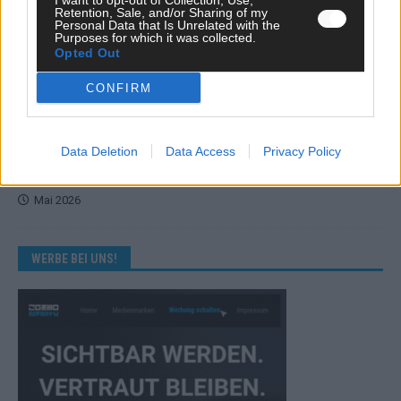
I want to opt-out of Collection, Use,
Retention, Sale, and/or Sharing of my
Personal Data that Is Unrelated with the
KOMMENTAR
Purposes for which it was collected.
Eurovision 2026: Der große Finale-Check – alle 25 Acts und
Opted Out
ihre Siegchancen
CONFIRM
Mai 2026
EUROVISION
Data Deletion
Data Access
Privacy Policy
Von Lugano bis Wien: Wie der ESC in 70 Jahren sein
Abstimmungssystem immer wieder neu erfunden hat
Mai 2026
WERBE BEI UNS!