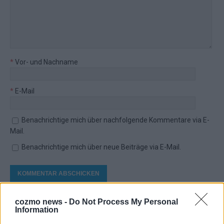
*
Vor- und Nachname
*
E-Mail
Benachrichtige mich über nachfolgende Kommentare via E-
Mail.
Benachrichtige mich über neue Beiträge via E-Mail.
JETZT ANGESAGT
cozmo news -
Do Not Process My Personal
Information
EXTRA