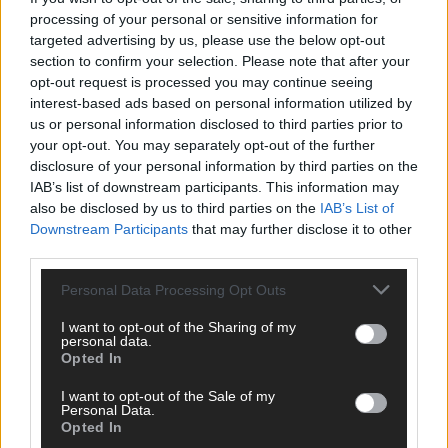
Nachrichtenplattform mit Sitz in München. Unsere Redaktion
processing of your personal or sensitive information for
berichtet fundiert, verständlich und aktuell über das Geschehen
targeted advertising by us, please use the below opt-out
in der Region, in Deutschland und der Welt. Wir verbinden
section to confirm your selection. Please note that after your
klassisches journalistisches Handwerk mit modernen
opt-out request is processed you may continue seeing
Erzählformen – klar, zuverlässig und nah an den Menschen.
interest-based ads based on personal information utilized by
us or personal information disclosed to third parties prior to
your opt-out. You may separately opt-out of the further
disclosure of your personal information by third parties on the
IAB’s list of downstream participants. This information may
KOMMENTARE
also be disclosed by us to third parties on the
IAB’s List of
Downstream Participants
that may further disclose it to other
Hinterlasse einen Kommentar
third parties.
Wir freuen uns auf deinen Beitrag!
Diskutiere mit und teile deine
Personal Data Processing Opt Outs
Perspektive. Mit * gekennzeichnete Angaben sind Pflichtfelder.
I want to opt-out of the Sharing of my
Bitte nutze deinen Klarnamen (Vor- und Nachname) und eine
personal data.
gültige E-Mail-Adresse (wird nicht veröffentlicht). Wir prüfen
Opted In
jeden Kommentar kurz. Beiträge, die unsere
Netiquette
I want to opt-out of the Sale of my
respektieren, werden freigeschaltet; Hassrede, Beleidigungen,
Personal Data.
Hetze, Spam oder Werbung werden nicht veröffentlicht. Es
Opted In
gelten unsere
Datenschutzvereinbarungen
.