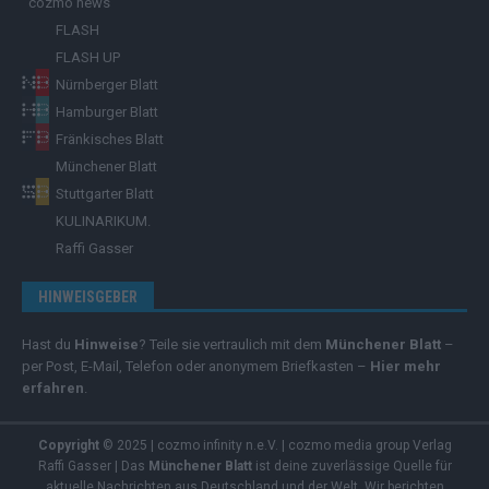
cozmo news
FLASH
FLASH UP
Nürnberger Blatt
Hamburger Blatt
Fränkisches Blatt
Münchener Blatt
Stuttgarter Blatt
KULINARIKUM.
Raffi Gasser
HINWEISGEBER
Hast du
Hinweise
? Teile sie vertraulich mit dem
Münchener Blatt
–
per Post, E-Mail, Telefon oder anonymem Briefkasten –
Hier mehr
erfahren
.
Copyright
© 2025 | cozmo infinity n.e.V. | cozmo media group Verlag
Raffi Gasser | Das
Münchener Blatt
ist deine zuverlässige Quelle für
aktuelle Nachrichten aus Deutschland und der Welt. Wir berichten