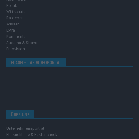
Politik
Wirtschaft
Ratgeber
Wissen
Extra
Kommentar
Streams & Storys
Eurovision
FLASH – DAS VIDEOPORTAL
ÜBER UNS
Unternehmensporträt
Ehtikrichtlinie & Faktencheck