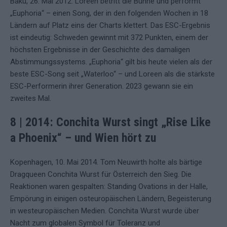
Baku, 26. Mai 2012. Loreen betritt die Bühne und performt
„Euphoria“ – einen Song, der in den folgenden Wochen in 18
Ländern auf Platz eins der Charts klettert. Das ESC-Ergebnis
ist eindeutig: Schweden gewinnt mit 372 Punkten, einem der
höchsten Ergebnisse in der Geschichte des damaligen
Abstimmungssystems. „Euphoria“ gilt bis heute vielen als der
beste ESC-Song seit „Waterloo“ – und Loreen als die stärkste
ESC-Performerin ihrer Generation. 2023 gewann sie ein
zweites Mal.
8 | 2014: Conchita Wurst singt „Rise Like
a Phoenix“ – und Wien hört zu
Kopenhagen, 10. Mai 2014. Tom Neuwirth holte als bärtige
Dragqueen Conchita Wurst für Österreich den Sieg. Die
Reaktionen waren gespalten: Standing Ovations in der Halle,
Empörung in einigen osteuropäischen Ländern, Begeisterung
in westeuropäischen Medien. Conchita Wurst wurde über
Nacht zum globalen Symbol für Toleranz und