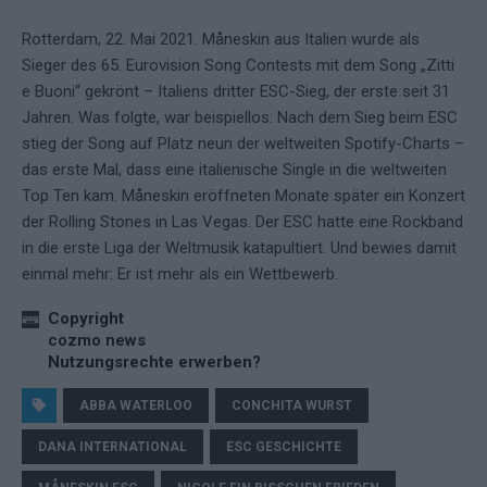
Rotterdam, 22. Mai 2021. Måneskin aus Italien wurde als
Sieger des 65. Eurovision Song Contests mit dem Song „Zitti
e Buoni“ gekrönt – Italiens dritter ESC-Sieg, der erste seit 31
Jahren. Was folgte, war beispiellos: Nach dem Sieg beim ESC
stieg der Song auf Platz neun der weltweiten Spotify-Charts –
das erste Mal, dass eine italienische Single in die weltweiten
Top Ten kam. Måneskin eröffneten Monate später ein Konzert
der Rolling Stones in Las Vegas. Der ESC hatte eine Rockband
in die erste Liga der Weltmusik katapultiert. Und bewies damit
einmal mehr: Er ist mehr als ein Wettbewerb.
Copyright
cozmo news
Nutzungsrechte erwerben?
ABBA WATERLOO
CONCHITA WURST
DANA INTERNATIONAL
ESC GESCHICHTE