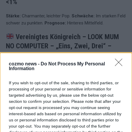
<1%
Stärke:
Charmanter, leichter Pop.
Schwäche:
Im starken Feld
schwer zu punkten.
Prognose:
Hinteres Mittelfeld.
Vereinigtes Königreich – LOOK MUM
NO COMPUTER – „Eins, Zwei, Drei“
–
Siegchance laut Buchmachern: <1%
cozmo news -
Do Not Process My Personal
Information
Die Wettenden sehen einen Zweikampf von Österreich und
Großbritannien um den letzten Platz.
Stärke:
Originell,
If you wish to opt-out of the sale, sharing to third parties, or
selbstironisch, hat Aufmerksamkeitswert.
Schwäche:
Jury
processing of your personal or sensitive information for
und Televoting könnten gleichermaßen ratlos reagieren.
targeted advertising by us, please use the below opt-out
Prognose:
Hinteres Feld.
section to confirm your selection. Please note that after your
opt-out request is processed you may continue seeing
Deutschland – Sarah Engels – „Fire“
–
interest-based ads based on personal information utilized by
Siegchance laut Buchmachern: <1%
us or personal information disclosed to third parties prior to
your opt-out. You may separately opt-out of the further