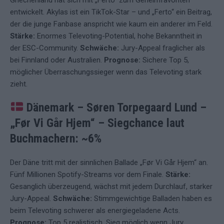
Griechenland hat sich mit „Ferto“ zum Geheimfavoriten
entwickelt. Akylas ist ein TikTok-Star – und „Ferto“ ein Beitrag,
der die junge Fanbase anspricht wie kaum ein anderer im Feld.
Stärke:
Enormes Televoting-Potential, hohe Bekanntheit in
der ESC-Community.
Schwäche:
Jury-Appeal fraglicher als
bei Finnland oder Australien.
Prognose:
Sichere Top 5,
möglicher Überraschungssieger wenn das Televoting stark
zieht.
Dänemark – Søren Torpegaard Lund –
„Før Vi Går Hjem“
–
Siegchance laut
Buchmachern: ~6%
Der Däne tritt mit der sinnlichen Ballade „Før Vi Går Hjem“ an.
Fünf Millionen Spotify-Streams vor dem Finale.
Stärke:
Gesanglich überzeugend, wächst mit jedem Durchlauf, starker
Jury-Appeal.
Schwäche:
Stimmgewichtige Balladen haben es
beim Televoting schwerer als energiegeladene Acts.
Prognose:
Top 5 realistisch, Sieg möglich wenn Jury