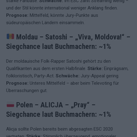
starke Fanbase.
Schwäche:
Im ESC zählt Streaming wenig –
und der Stil könnte international weniger Anklang finden.
Prognose:
Mittelfeld, könnte Jury-Punkte aus
südeuropäischen Ländern einsammeln.
Moldau – Satoshi – „Viva, Moldova!“
–
Siegchance laut Buchmachern: ~1%
Der moldauische Folk-Rapper Satoshi gehört zu den
Qualifikanten aus dem ersten Halbfinale.
Stärke:
Einprägsam,
folkloristisch, Party-Act.
Schwäche:
Jury-Appeal gering.
Prognose:
Unteres Mittelfeld – aber beim Televoting für
Überraschungen gut.
Polen – ALICJA – „Pray“
–
Siegchance laut Buchmachern: ~1%
Alicja sollte Polen bereits beim abgesagten ESC 2020
vertreten.
Stärke:
Stimmlich überzeugend, emotionaler