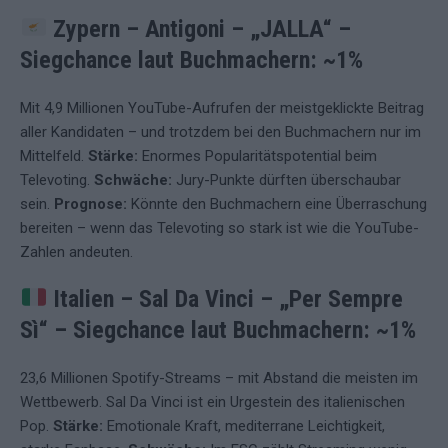
Zypern – Antigoni – „JALLA“
–
Siegchance laut Buchmachern: ~1%
Mit 4,9 Millionen YouTube-Aufrufen der meistgeklickte Beitrag
aller Kandidaten – und trotzdem bei den Buchmachern nur im
Mittelfeld.
Stärke:
Enormes Popularitätspotential beim
Televoting.
Schwäche:
Jury-Punkte dürften überschaubar
sein.
Prognose:
Könnte den Buchmachern eine Überraschung
bereiten – wenn das Televoting so stark ist wie die YouTube-
Zahlen andeuten.
Italien – Sal Da Vinci – „Per Sempre
Sì“
–
Siegchance laut Buchmachern: ~1%
23,6 Millionen Spotify-Streams – mit Abstand die meisten im
Wettbewerb. Sal Da Vinci ist ein Urgestein des italienischen
Pop.
Stärke:
Emotionale Kraft, mediterrane Leichtigkeit,