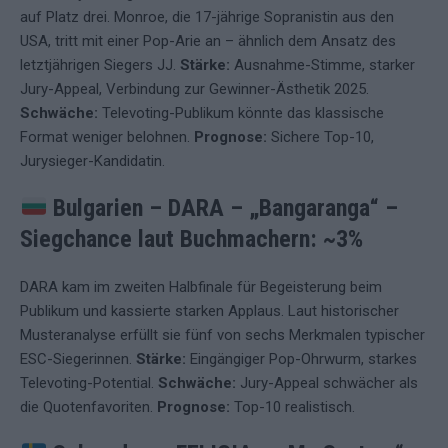
auf Platz drei. Monroe, die 17-jährige Sopranistin aus den
USA, tritt mit einer Pop-Arie an – ähnlich dem Ansatz des
letztjährigen Siegers JJ.
Stärke:
Ausnahme-Stimme, starker
Jury-Appeal, Verbindung zur Gewinner-Ästhetik 2025.
Schwäche:
Televoting-Publikum könnte das klassische
Format weniger belohnen.
Prognose:
Sichere Top-10,
Jurysieger-Kandidatin.
Bulgarien – DARA – „Bangaranga“
–
Siegchance laut Buchmachern: ~3%
DARA kam im zweiten Halbfinale für Begeisterung beim
Publikum und kassierte starken Applaus. Laut historischer
Musteranalyse erfüllt sie fünf von sechs Merkmalen typischer
ESC-Siegerinnen.
Stärke:
Eingängiger Pop-Ohrwurm, starkes
Televoting-Potential.
Schwäche:
Jury-Appeal schwächer als
die Quotenfavoriten.
Prognose:
Top-10 realistisch.