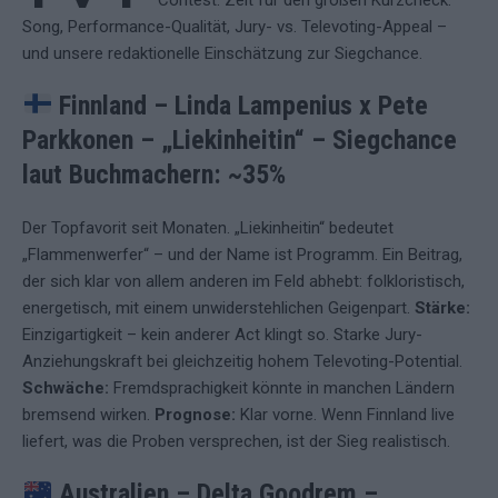
Contest. Zeit für den großen Kurzcheck:
Song, Performance-Qualität, Jury- vs. Televoting-Appeal –
und unsere redaktionelle Einschätzung zur Siegchance.
Finnland – Linda Lampenius x Pete
Parkkonen – „Liekinheitin“
– Siegchance
laut Buchmachern: ~35%
Der Topfavorit seit Monaten. „Liekinheitin“ bedeutet
„Flammenwerfer“ – und der Name ist Programm. Ein Beitrag,
der sich klar von allem anderen im Feld abhebt: folkloristisch,
energetisch, mit einem unwiderstehlichen Geigenpart.
Stärke:
Einzigartigkeit – kein anderer Act klingt so. Starke Jury-
Anziehungskraft bei gleichzeitig hohem Televoting-Potential.
Schwäche:
Fremdsprachigkeit könnte in manchen Ländern
bremsend wirken.
Prognose:
Klar vorne. Wenn Finnland live
liefert, was die Proben versprechen, ist der Sieg realistisch.
Australien – Delta Goodrem –