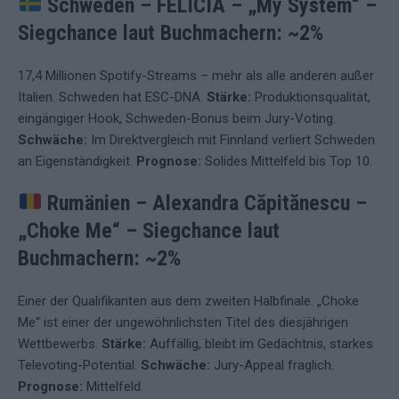
Schweden – FELICIA – „My System“
–
Siegchance laut Buchmachern: ~2%
17,4 Millionen Spotify-Streams – mehr als alle anderen außer
Italien. Schweden hat ESC-DNA.
Stärke:
Produktionsqualität,
eingängiger Hook, Schweden-Bonus beim Jury-Voting.
Schwäche:
Im Direktvergleich mit Finnland verliert Schweden
an Eigenständigkeit.
Prognose:
Solides Mittelfeld bis Top 10.
Rumänien – Alexandra Căpitănescu –
„Choke Me“
–
Siegchance laut
Buchmachern: ~2%
Einer der Qualifikanten aus dem zweiten Halbfinale. „Choke
Me“ ist einer der ungewöhnlichsten Titel des diesjährigen
Wettbewerbs.
Stärke:
Auffällig, bleibt im Gedächtnis, starkes
Televoting-Potential.
Schwäche:
Jury-Appeal fraglich.
Prognose:
Mittelfeld.