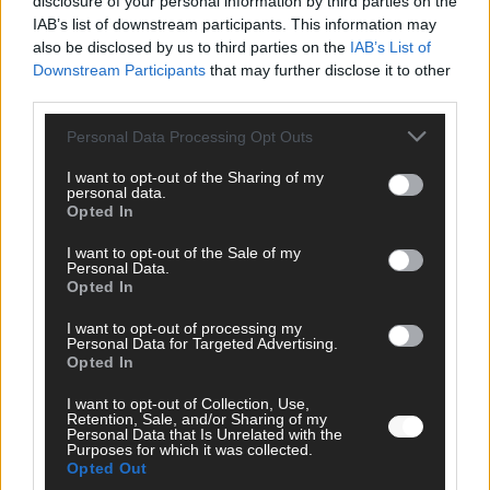
disclosure of your personal information by third parties on the
Sarah Engels liegt mit „Fire“ in der ESC-Prognose auf Platz 23.
IAB’s list of downstream participants. This information may
Entscheidend wird, ob „Fire“ in drei Minuten genug
also be disclosed by us to third parties on the
IAB’s List of
Wiedererkennung erzeugt, um zwischen 24 weiteren
Downstream Participants
that may further disclose it to other
Finalbeiträgen Punkte aus Jury- und Publikumsvoting zu holen.
third parties.
Stärke:
Solide Sängerin mit Live-Erfahrung, erfüllt laut
Personal Data Processing Opt Outs
historischer Analyse fünf ESC-Sieger-Merkmale.
Schwäche:
Der Song hebt sich im Feld kaum ab, Jury-Chancen minimal.
I want to opt-out of the Sharing of my
Derzeit liegen Engels‘ Chancen auf den Jurysieg bei weniger
personal data.
Opted In
als einem Prozent.
Prognose:
Platz 20-23. Ein solides
Mittelfeld wäre ein Erfolg.
I want to opt-out of the Sale of my
Personal Data.
Opted In
Österreich (Gastgeber) – COSMÓ –
„Tanzschein“
–
Siegchance laut
I want to opt-out of processing my
Personal Data for Targeted Advertising.
Buchmachern: <1%
Opted In
I want to opt-out of Collection, Use,
Eingefleischte ESC-Fans sehen in der österreichischen
Retention, Sale, and/or Sharing of my
Personal Data that Is Unrelated with the
Nominierung einen Beweis für die Theorie, dass das
Purposes for which it was collected.
Opted Out
Austragungsland einen erneuten ersten Platz möglichst