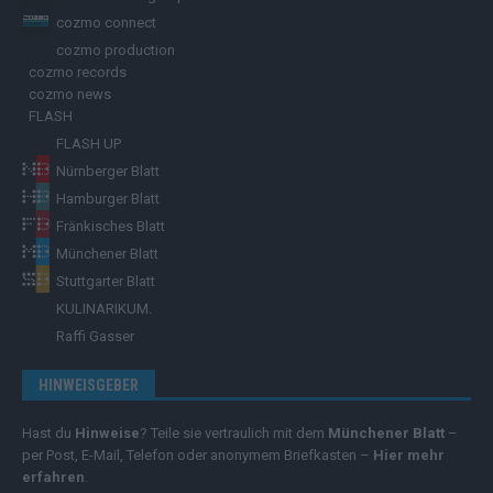
cozmo connect
cozmo production
cozmo records
cozmo news
FLASH
FLASH UP
Nürnberger Blatt
Hamburger Blatt
Fränkisches Blatt
Münchener Blatt
Stuttgarter Blatt
KULINARIKUM.
Raffi Gasser
HINWEISGEBER
Hast du
Hinweise
? Teile sie vertraulich mit dem
Münchener Blatt
–
per Post, E-Mail, Telefon oder anonymem Briefkasten –
Hier mehr
erfahren
.