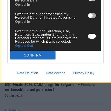
Personal Data.
Opted In
I want to opt-out of processing my
Personal Data for Targeted Advertising.
Opted In
I want to opt-out of Collection, Use,
Retention, Sale, and/or Sharing of my
Personal Data that Is Unrelated with the
Purposes for which it was collected.
Opted Out
Bulgarien hat gewonnen – aber der ESC 2026
CONFIRM
hinterlässt unbeantwortete Fragen
Mai 2026
Data Deletion
Data Access
Privacy Policy
EUROVISION
ESC-Finale 2026: DARA siegt für Bulgarien – Finnland
enttäuscht, Israel polarisiert
Mai 2026
EUROVISION