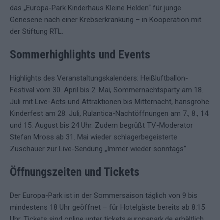
das „Europa-Park Kinderhaus Kleine Helden“ für junge
Genesene nach einer Krebserkrankung – in Kooperation mit
der Stiftung RTL.
Sommerhighlights und Events
Highlights des Veranstaltungskalenders: Heißluftballon-
Festival vom 30. April bis 2. Mai, Sommernachtsparty am 18.
Juli mit Live-Acts und Attraktionen bis Mitternacht, hansgrohe
Kinderfest am 28. Juli, Rulantica-Nachtöffnungen am 7., 8., 14.
und 15. August bis 24 Uhr. Zudem begrüßt TV-Moderator
Stefan Mross ab 31. Mai wieder schlagerbegeisterte
Zuschauer zur Live-Sendung „Immer wieder sonntags“.
Öffnungszeiten und Tickets
Der Europa-Park ist in der Sommersaison täglich von 9 bis
mindestens 18 Uhr geöffnet – für Hotelgäste bereits ab 8:15
Uhr. Tickets sind online unter tickets.europapark.de erhältlich.