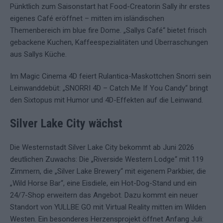
Pünktlich zum Saisonstart hat Food-Creatorin Sally ihr erstes
eigenes Café eröffnet – mitten im isländischen
Themenbereich im blue fire Dome. „Sallys Café“ bietet frisch
gebackene Kuchen, Kaffeespezialitäten und Überraschungen
aus Sallys Küche.
Im Magic Cinema 4D feiert Rulantica-Maskottchen Snorri sein
Leinwanddebüt: „SNORRI 4D – Catch Me If You Candy“ bringt
den Sixtopus mit Humor und 4D-Effekten auf die Leinwand.
Silver Lake City wächst
Die Westernstadt Silver Lake City bekommt ab Juni 2026
deutlichen Zuwachs: Die „Riverside Western Lodge“ mit 119
Zimmern, die „Silver Lake Brewery“ mit eigenem Parkbier, die
„Wild Horse Bar“, eine Eisdiele, ein Hot-Dog-Stand und ein
24/7-Shop erweitern das Angebot. Dazu kommt ein neuer
Standort von YULLBE GO mit Virtual Reality mitten im Wilden
Westen. Ein besonderes Herzensprojekt öffnet Anfang Juli: