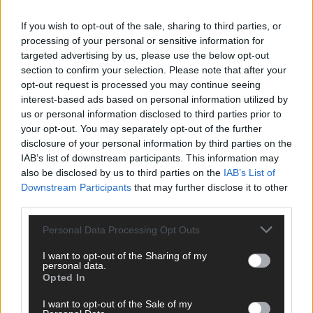
If you wish to opt-out of the sale, sharing to third parties, or
EXTRA
processing of your personal or sensitive information for
targeted advertising by us, please use the below opt-out
section to confirm your selection. Please note that after your
opt-out request is processed you may continue seeing
interest-based ads based on personal information utilized by
us or personal information disclosed to third parties prior to
your opt-out. You may separately opt-out of the further
disclosure of your personal information by third parties on the
IAB’s list of downstream participants. This information may
also be disclosed by us to third parties on the
IAB’s List of
Downstream Participants
that may further disclose it to other
Europa-Park Sommersaison 2026: Monaco, Sallys
third parties.
Café und Westernstadt – alle Neuheiten im
Überblick
Personal Data Processing Opt Outs
Juni 2026
I want to opt-out of the Sharing of my
personal data.
Opted In
KOMMENTAR
I want to opt-out of the Sale of my