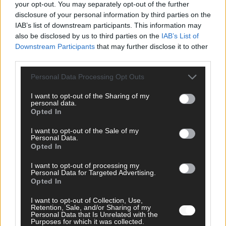
your opt-out. You may separately opt-out of the further
disclosure of your personal information by third parties on the
SCHNELL ZUM RESSORT
IAB’s list of downstream participants. This information may
also be disclosed by us to third parties on the
IAB’s List of
Nachrichten
Downstream Participants
that may further disclose it to other
Politik
third parties.
Wirtschaft
Ratgeber
Personal Data Processing Opt Outs
Wissen
Extra
I want to opt-out of the Sharing of my
Kommentar
personal data.
Streams & Storys
Opted In
Eurovision
I want to opt-out of the Sale of my
Personal Data.
FLASH – DAS VIDEOPORTAL
Opted In
I want to opt-out of processing my
Personal Data for Targeted Advertising.
Opted In
ÜBER UNS
I want to opt-out of Collection, Use,
Retention, Sale, and/or Sharing of my
Unternehmensporträt
Personal Data that Is Unrelated with the
Ehtikrichtlinie & Faktencheck
Purposes for which it was collected.