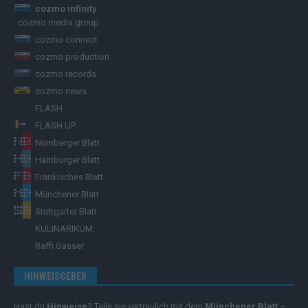
cozmo infinity
cozmo media group
cozmo connect
cozmo production
cozmo records
cozmo news
FLASH
FLASH UP
Nürnberger Blatt
Hamburger Blatt
Fränkisches Blatt
Münchener Blatt
Stuttgarter Blatt
KULINARIKUM.
Raffi Gasser
HINWEISGEBER
Hast du
Hinweise
? Teile sie vertraulich mit dem
Münchener Blatt
–