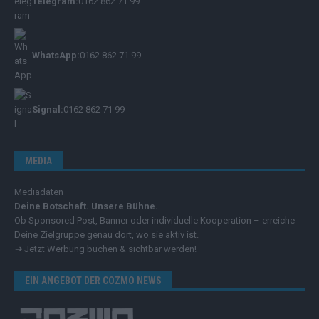
Telegram:
0162 862 71 99
WhatsApp:
0162 862 71 99
Signal:
0162 862 71 99
MEDIA
Mediadaten
Deine Botschaft. Unsere Bühne.
Ob Sponsored Post, Banner oder individuelle Kooperation – erreiche
Deine Zielgruppe genau dort, wo sie aktiv ist.
➔
Jetzt Werbung buchen & sichtbar werden!
EIN ANGEBOT DER COZMO NEWS