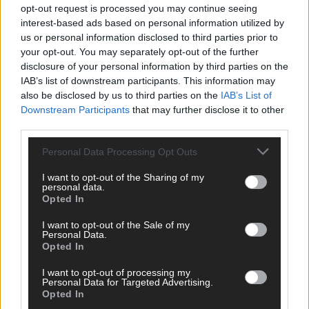
opt-out request is processed you may continue seeing
SCHNELL ZUM RESSORT
interest-based ads based on personal information utilized by
us or personal information disclosed to third parties prior to
your opt-out. You may separately opt-out of the further
Nachrichten
Politik
disclosure of your personal information by third parties on the
Wirtschaft
IAB’s list of downstream participants. This information may
Ratgeber
also be disclosed by us to third parties on the
IAB’s List of
Wissen
Downstream Participants
that may further disclose it to other
Extra
third parties.
Kommentar
Streams & Storys
Personal Data Processing Opt Outs
Eurovision
I want to opt-out of the Sharing of my
personal data.
FLASH – DAS VIDEOPORTAL
Opted In
I want to opt-out of the Sale of my
Personal Data.
Opted In
I want to opt-out of processing my
Personal Data for Targeted Advertising.
Opted In
ÜBER UNS