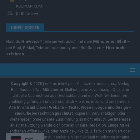
KULINARIKUM.
Raffi Gasser
HINWEISGEBER
Hast du
Hinweise
? Teile sie vertraulich mit dem
Münchener Blatt
–
per Post, E-Mail, Telefon oder anonymem Briefkasten –
Hier mehr
erfahren
.
Copyright
© 2025 | cozmo infinity n.e.V. | cozmo media group Verlag
Raffi Gasser | Das
Münchener Blatt
ist deine zuverlässige Quelle für
aktuelle Nachrichten aus Deutschland und der Welt. Wir berichten
unabhängig, fundiert und verständlich – online, mobil und crossmedial.
Alle Inhalte auf dieser Website – Texte, Videos, Logos und Design –
sind urheberrechtlich geschützt
. Kopieren, Vervielfältigen oder
Weitergeben ohne unsere Zustimmung ist nicht erlaubt. Bei Interesse
an einer Nutzung wende dich bitte an unsere Redaktion. Einige Artikel
enthalten Affiliate-Links oder Anzeige-Links (z. B. farblich markiert oder
unterstrichen). Wenn du darüber ein Produkt kaufst, erhalten wir eine