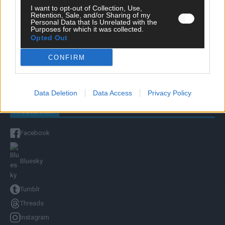
I want to opt-out of Collection, Use,
Retention, Sale, and/or Sharing of my
Unternehmensporträt
Personal Data that Is Unrelated with the
Purposes for which it was collected.
Ehtikrichtlinie & Faktencheck
Opted Out
Redaktion und Verwaltung
CONFIRM
YOUTUBE
FLASH
auf YouTube
Data Deletion
Data Access
Privacy Policy
FOLGE UNS
Facebook
Bluesky
Tumblr
Threads
Instagram