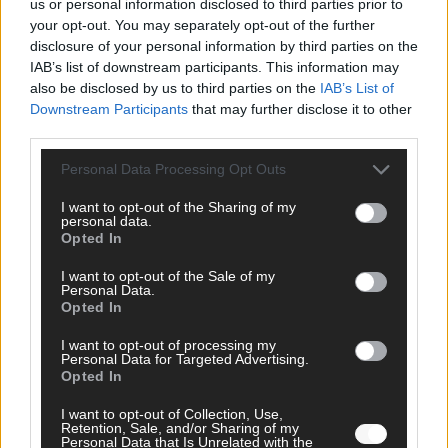
us or personal information disclosed to third parties prior to
your opt-out. You may separately opt-out of the further
disclosure of your personal information by third parties on the
IAB’s list of downstream participants. This information may
also be disclosed by us to third parties on the
IAB’s List of
Downstream Participants
that may further disclose it to other
third parties.
SCHNELL ZUM RESSORT
Personal Data Processing Opt Outs
Nachrichten
Politik
I want to opt-out of the Sharing of my
Wirtschaft
personal data.
Ratgeber
Opted In
Wissen
I want to opt-out of the Sale of my
Extra
Personal Data.
Kommentar
Opted In
Streams & Storys
Eurovision
I want to opt-out of processing my
Personal Data for Targeted Advertising.
Opted In
FLASH – DAS VIDEOPORTAL
I want to opt-out of Collection, Use,
Retention, Sale, and/or Sharing of my
Personal Data that Is Unrelated with the