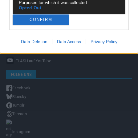
Purposes for which it was collected.
ÜBER UNS
Opted Out
CONFIRM
Unternehmensporträt
Ehtikrichtlinie & Faktencheck
Redaktion und Verwaltung
Data Deletion
Data Access
Privacy Policy
YOUTUBE
FLASH
auf YouTube
FOLGE UNS
Facebook
Bluesky
Tumblr
Threads
Instagram