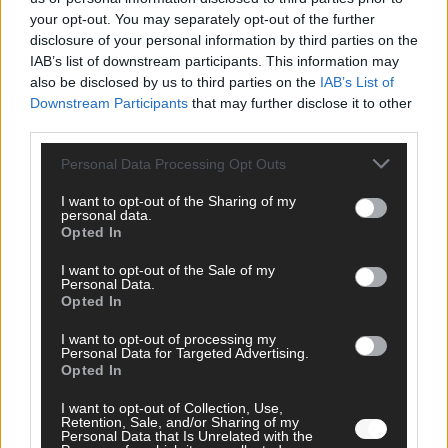
your opt-out. You may separately opt-out of the further
SCHNELL ZUM RESSORT
disclosure of your personal information by third parties on the
IAB’s list of downstream participants. This information may
Nachrichten
also be disclosed by us to third parties on the
IAB’s List of
Politik
Downstream Participants
that may further disclose it to other
Wirtschaft
third parties.
Ratgeber
Wissen
Personal Data Processing Opt Outs
Extra
Kommentar
I want to opt-out of the Sharing of my
personal data.
Streams & Storys
Opted In
Eurovision
I want to opt-out of the Sale of my
FLASH – DAS VIDEOPORTAL
Personal Data.
Opted In
I want to opt-out of processing my
Personal Data for Targeted Advertising.
Opted In
I want to opt-out of Collection, Use,
Retention, Sale, and/or Sharing of my
Personal Data that Is Unrelated with the
ÜBER UNS