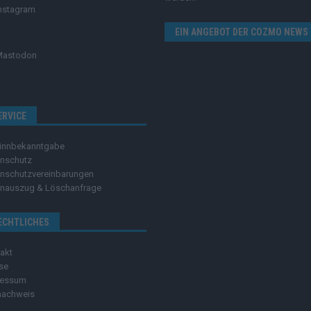
nstagram
EIN ANGEBOT DER COZMO NEWS
Mastodon
ERVICE
innbekanntgabe
nschutz
nschutzvereinbarungen
nauszug & Löschanfrage
ECHTLICHES
akt
se
ressum
nachweis