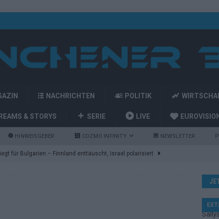
GAZIN
NACHRICHTEN
POLITIK
WIRTSCHA
REAMS & STORYS
SERIE
LIVE
EUROVISIO
HINWEISGEBER
COZMO INFINITY
NEWSLETTER
P
gt für Bulgarien – Finnland enttäuscht, Israel polarisiert
JE
ozart-Eröffnung, Eurovision-Allstars und Parov Stelar als Interval
EXT