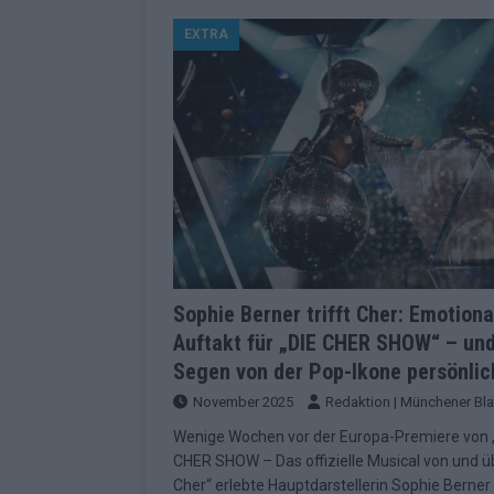
[ Mai 2026 ]
ESC 2026 Grand Final: St
EXTRA
kommt
EUROVISION
[ Mai 2026 ]
Eurovision 2026: Der gro
KOMMENTAR
[ Mai 2026 ]
Von Lugano bis Wien: W
neu erfunden hat
EUROVISION
[ Mai 2026 ]
Eurovision 2026: Das sin
EUROVISION
[ Mai 2026 ]
ESC 2026 Halbfinale 2: E
Sophie Berner trifft Cher: Emotiona
Auftakt für „DIE CHER SHOW“ – und
KOMMENTAR
Segen von der Pop-Ikone persönlic
[ Mai 2026 ]
ESC 2026: Diese zehn L
November 2025
Redaktion | Münchener Bla
[ Juni 2026 ]
Europa-Park Sommersais
Wenige Wochen vor der Europa-Premiere von 
im Überblick
EXTRA
CHER SHOW – Das offizielle Musical von und ü
Cher“ erlebte Hauptdarstellerin Sophie Berner
[ Mai 2026 ]
Bulgarien hat gewonnen 