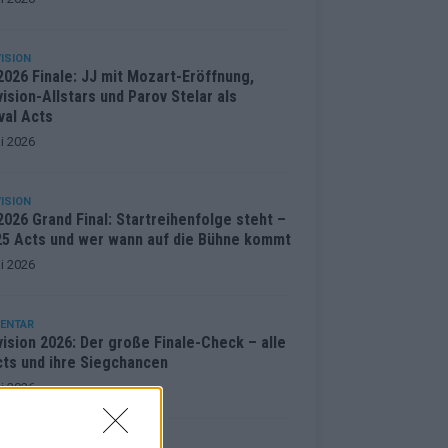
ISION
2026 Finale: JJ mit Mozart-Eröffnung,
ision-Allstars und Parov Stelar als
val Acts
i 2026
ISION
026 Grand Final: Startreihenfolge steht –
 25 Acts und wer wann auf die Bühne kommt
i 2026
ENTAR
ision 2026: Der große Finale-Check – alle
cts und ihre Siegchancen
i 2026
ISION