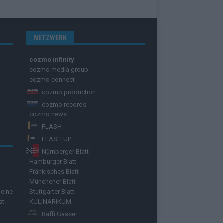
NETZWERK
cozmo infinity
cozmo media group
cozmo connect
cozmo production
cozmo records
cozmo news
FLASH
FLASH UP
Nürnberger Blatt
Hamburger Blatt
Fränkisches Blatt
Münchener Blatt
Deine
Stuttgarter Blatt
st.
KULINARIKUM.
Raffi Gasser