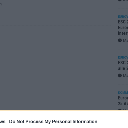
n
EUROV
ESC 
Eurov
Inter
Ma
EUROV
ESC 2
alle
Ma
KOMM
Eurov
25 A
Ma
ws -
Do Not Process My Personal Information
EUROV