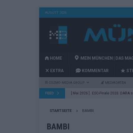
AUGUST 2026
HOME
MEIN MÜNCHEN | DAS MA
EXTRA
KOMMENTAR
ST
COZMO MEDIA GROUP
MEDIADATEN
FEED
[ Mai 2026 ]
ESC-Finale 2026: DARA sie
EUROVISION
STARTSEITE
BAMBI
[ Mai 2026 ]
ESC 2026 Finale: JJ mit M
Acts
EUROVISION
BAMBI