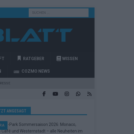
FT
RATGEBER
WISSEN
N
COZMO NEWS
RESSE
TZT ANGESAGT
RA