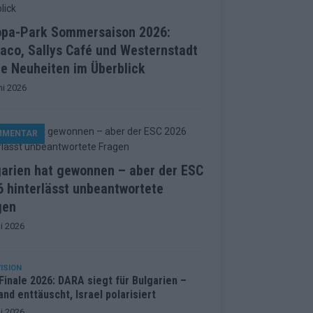
opa-Park Sommersaison 2026:
aco, Sallys Café und Westernstadt
le Neuheiten im Überblick
ni 2026
MMENTAR
garien hat gewonnen – aber der ESC
 hinterlässt unbeantwortete
gen
i 2026
ISION
inale 2026: DARA siegt für Bulgarien –
and enttäuscht, Israel polarisiert
i 2026