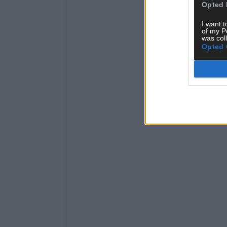
Opted 
I want t
of my P
was col
Opted 