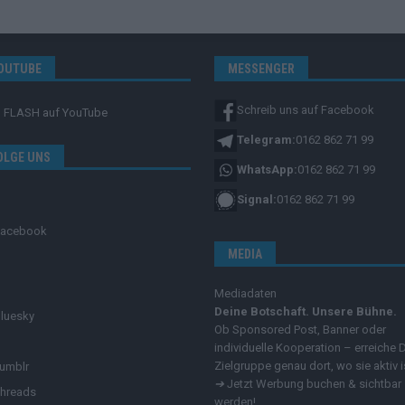
OUTUBE
MESSENGER
Schreib uns auf Facebook
FLASH
auf YouTube
Telegram:
0162 862 71 99
OLGE UNS
WhatsApp:
0162 862 71 99
Signal:
0162 862 71 99
Facebook
MEDIA
Mediadaten
Deine Botschaft. Unsere Bühne.
luesky
Ob Sponsored Post, Banner oder
individuelle Kooperation – erreiche 
Zielgruppe genau dort, wo sie aktiv i
umblr
➔
Jetzt Werbung buchen & sichtbar
hreads
werden!