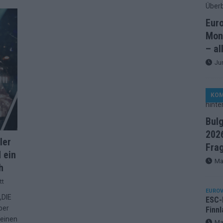
artreihenfolge steht – alle 25 Acts und wer wann auf die Bühne
Eur
Mon
ße Finale-Check – alle 25 Acts und ihre Siegchancen
– al
Ju
ie der ESC in 70 Jahren sein Abstimmungssystem immer wieder
KO
d alle 26 Finalteilnehmer für den großen Abend in Wien
Bul
2026
in starker JJ-Moment – und sonst ESC-light in Wien
ler
Fra
 ein
Ma
h
änder sehen die Buchmacher im Finale
EXTRA
tt
on 2026: Monaco, Sallys Café und Westernstadt – alle Neuheiten
EUROV
„DIE
ESC-F
ber
Finnl
 einen
– aber der ESC 2026 hinterlässt unbeantwortete Fragen
Ma