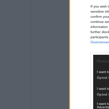
If you wish 
sensitive in
confirm you
continue se
information 
further disc
participants
Downstream 
Persona
I want t
Opted 
I want t
Opted 
I want 
Advertis