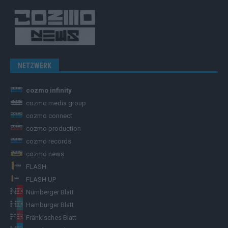
NETZWERK
cozmo infinity
cozmo media group
cozmo connect
cozmo production
cozmo records
cozmo news
FLASH
FLASH UP
Nürnberger Blatt
Hamburger Blatt
Fränkisches Blatt