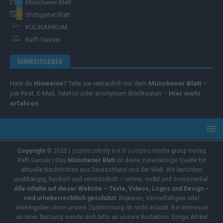
Münchener Blatt
Stuttgarter Blatt
KULINARIKUM.
Raffi Gasser
HINWEISGEBER
Hast du
Hinweise
? Teile sie vertraulich mit dem
Münchener Blatt
–
per Post, E-Mail, Telefon oder anonymem Briefkasten –
Hier mehr
erfahren
.
Copyright
© 2025 | cozmo infinity n.e.V. | cozmo media group Verlag
Raffi Gasser | Das
Münchener Blatt
ist deine zuverlässige Quelle für
aktuelle Nachrichten aus Deutschland und der Welt. Wir berichten
unabhängig, fundiert und verständlich – online, mobil und crossmedial.
Alle Inhalte auf dieser Website – Texte, Videos, Logos und Design –
sind urheberrechtlich geschützt
. Kopieren, Vervielfältigen oder
Weitergeben ohne unsere Zustimmung ist nicht erlaubt. Bei Interesse
an einer Nutzung wende dich bitte an unsere Redaktion. Einige Artikel