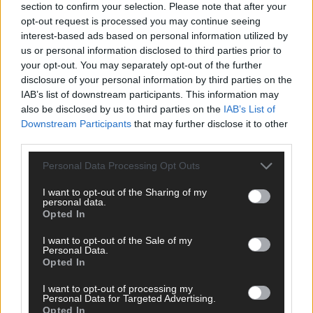
section to confirm your selection. Please note that after your
opt-out request is processed you may continue seeing
interest-based ads based on personal information utilized by
us or personal information disclosed to third parties prior to
your opt-out. You may separately opt-out of the further
disclosure of your personal information by third parties on the
SCHNELL ZUM RESSORT
IAB’s list of downstream participants. This information may
also be disclosed by us to third parties on the
IAB’s List of
Downstream Participants
that may further disclose it to other
Nachrichten
Politik
third parties.
Wirtschaft
Ratgeber
Personal Data Processing Opt Outs
Wissen
I want to opt-out of the Sharing of my
Extra
personal data.
Kommentar
Opted In
Streams & Storys
Eurovision
I want to opt-out of the Sale of my
Personal Data.
Opted In
FLASH – DAS VIDEOPORTAL
I want to opt-out of processing my
Personal Data for Targeted Advertising.
Opted In