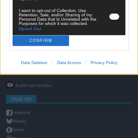
I want to opt-out of Collection, Use,
Retention, Sale, and/or Sharing of my
Personal Data that Is Unrelated with the
Purposes for which it was collected.
Opted Out
ÜBER UNS
CONFIRM
Unternehmensporträt
Ehtikrichtlinie & Faktencheck
Redaktion und Verwaltung
Data Deletion
Data Access
Privacy Policy
YOUTUBE
FLASH
auf YouTube
FOLGE UNS
Facebook
Bluesky
Tumblr