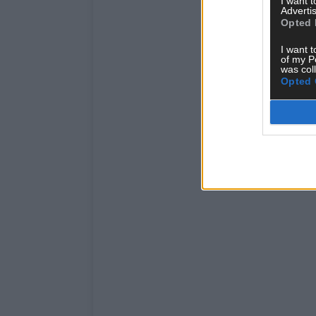
I want 
Advertis
Opted 
I want t
of my P
was col
Opted 