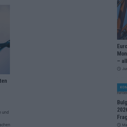
artreihenfolge steht – alle 25 Acts und wer wann auf die Bühne
ße Finale-Check – alle 25 Acts und ihre Siegchancen
ie der ESC in 70 Jahren sein Abstimmungssystem immer wieder
Eur
Mon
d alle 26 Finalteilnehmer für den großen Abend in Wien
– al
Ju
in starker JJ-Moment – und sonst ESC-light in Wien
ten
KO
änder sehen die Buchmacher im Finale
EXTRA
Bul
on 2026: Monaco, Sallys Café und Westernstadt – alle Neuheiten
2026
e und
Fra
achen
Ma
– aber der ESC 2026 hinterlässt unbeantwortete Fragen