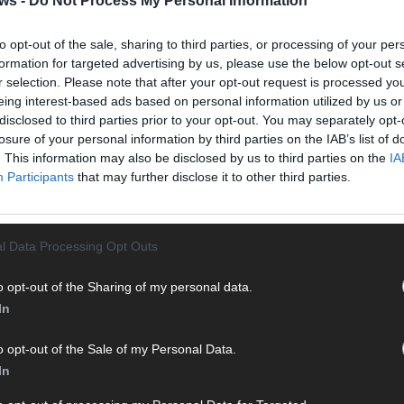
ws -
Do Not Process My Personal Information
Eurov
25 A
to opt-out of the sale, sharing to third parties, or processing of your per
Ma
formation for targeted advertising by us, please use the below opt-out s
r selection. Please note that after your opt-out request is processed y
eing interest-based ads based on personal information utilized by us or
EUROV
disclosed to third parties prior to your opt-out. You may separately opt-
Von 
sein
losure of your personal information by third parties on the IAB’s list of
erfu
. This information may also be disclosed by us to third parties on the
IA
Participants
that may further disclose it to other third parties.
Ma
WE
l Data Processing Opt Outs
o opt-out of the Sharing of my personal data.
In
o opt-out of the Sale of my Personal Data.
In