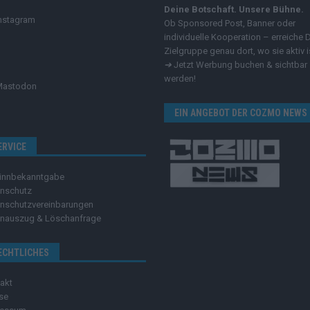
Deine Botschaft. Unsere Bühne.
nstagram
Ob Sponsored Post, Banner oder
individuelle Kooperation – erreiche 
Zielgruppe genau dort, wo sie aktiv i
➔
Jetzt Werbung buchen & sichtbar
werden!
Mastodon
EIN ANGEBOT DER COZMO NEWS
ERVICE
innbekanntgabe
nschutz
nschutzvereinbarungen
nauszug & Löschanfrage
ECHTLICHES
akt
se