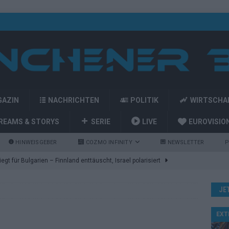
GAZIN
NACHRICHTEN
POLITIK
WIRTSCHA
REAMS & STORYS
SERIE
LIVE
EUROVISIO
HINWEISGEBER
COZMO INFINITY
NEWSLETTER
P
gt für Bulgarien – Finnland enttäuscht, Israel polarisiert
JE
ozart-Eröffnung, Eurovision-Allstars und Parov Stelar als Interval
EXT