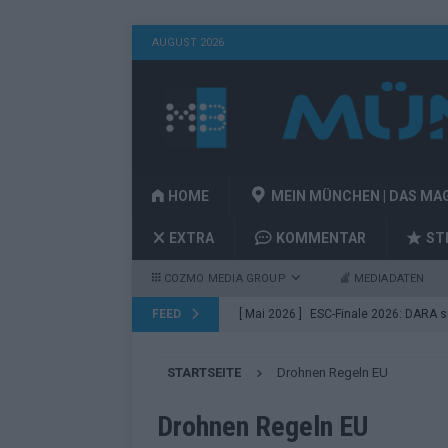
AUGUST 2026
HOME
MEIN MÜNCHEN | DAS MA
EXTRA
KOMMENTAR
ST
COZMO MEDIA GROUP
MEDIADATEN
FEED
[ Mai 2026 ]
ESC-Finale 2026: DARA sie
EUROVISION
STARTSEITE
Drohnen Regeln EU
[ Mai 2026 ]
ESC 2026 Finale: JJ mit M
Acts
EUROVISION
Drohnen Regeln EU