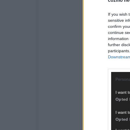
cozmo ne
If you wish 
sensitive in
confirm you
continue se
information 
further disc
participants
Downstream 
Persona
I want t
Opted 
I want t
Opted 