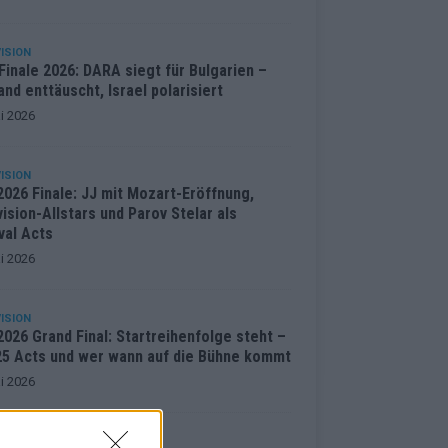
ISION
inale 2026: DARA siegt für Bulgarien –
and enttäuscht, Israel polarisiert
i 2026
ISION
2026 Finale: JJ mit Mozart-Eröffnung,
ision-Allstars und Parov Stelar als
val Acts
i 2026
ISION
026 Grand Final: Startreihenfolge steht –
 25 Acts und wer wann auf die Bühne kommt
i 2026
ENTAR