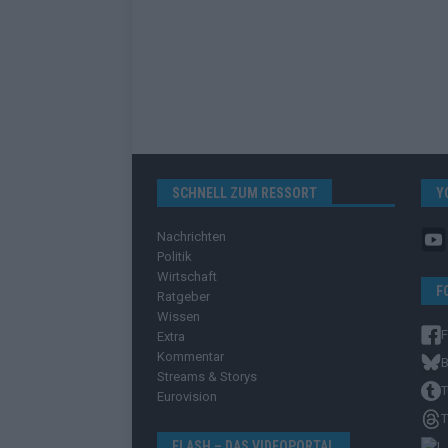
SCHNELL ZUM RESSORT
Y
Nachrichten
Politik
Wirtschaft
F
Ratgeber
Wissen
Extra
Kommentar
B
Streams & Storys
T
Eurovision
T
FLASH – DAS VIDEOPORTAL