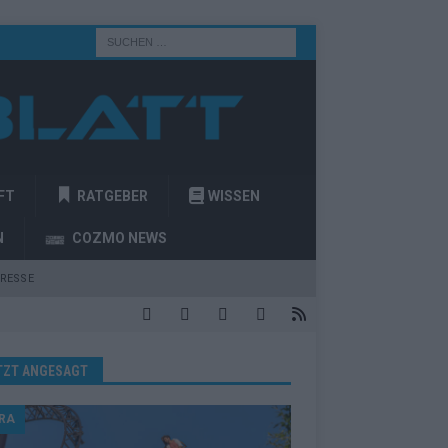
FT
RATGEBER
WISSEN
N
COZMO NEWS
RESSE
TZT ANGESAGT
RA