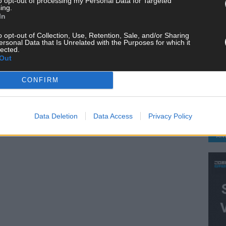
to opt-out of processing my Personal Data for Targeted
ing.
In
o opt-out of Collection, Use, Retention, Sale, and/or Sharing
ersonal Data that Is Unrelated with the Purposes for which it
lected.
Out
KE
CONFIRM
Data Deletion
Data Access
Privacy Policy
AN