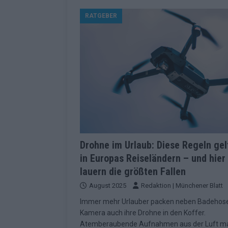
[ Mai 2026 ]
ESC 2026 Grand Final: St
RATGEBER
kommt
EUROVISION
[ Mai 2026 ]
Eurovision 2026: Der gro
KOMMENTAR
[ Mai 2026 ]
Von Lugano bis Wien: W
neu erfunden hat
EUROVISION
[ Mai 2026 ]
Eurovision 2026: Das sin
EUROVISION
[ Mai 2026 ]
ESC 2026 Halbfinale 2: E
Drohne im Urlaub: Diese Regeln gel
in Europas Reiseländern – und hier
KOMMENTAR
lauern die größten Fallen
[ Mai 2026 ]
ESC 2026: Diese zehn L
August 2025
Redaktion | Münchener Blatt
[ Juni 2026 ]
Europa-Park Sommersais
Immer mehr Urlauber packen neben Badehos
im Überblick
EXTRA
Kamera auch ihre Drohne in den Koffer.
Atemberaubende Aufnahmen aus der Luft m
[ Mai 2026 ]
Bulgarien hat gewonnen 