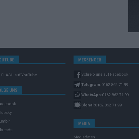
OUTUBE
MESSENGER
Schreib uns auf Facebook
FLASH
auf YouTube
Telegram:
0162 862 71 99
OLGE UNS
WhatsApp:
0162 862 71 99
Facebook
Signal:
0162 862 71 99
luesky
umblr
MEDIA
hreads
Mediadaten