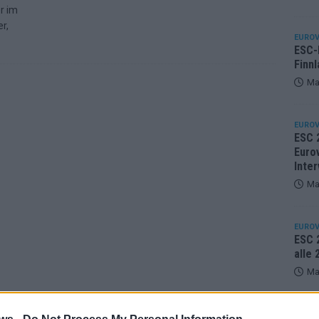
r im
r,
EUROV
ESC-F
Finnl
Ma
EUROV
ESC 
Eurov
Inter
Ma
EUROV
ESC 2
alle
Ma
KOMM