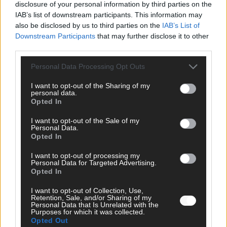
disclosure of your personal information by third parties on the
IAB’s list of downstream participants. This information may
SCHNELL ZUM RESSORT
also be disclosed by us to third parties on the
IAB’s List of
Downstream Participants
that may further disclose it to other
Nachrichten
third parties.
Politik
Wirtschaft
Personal Data Processing Opt Outs
Ratgeber
Wissen
I want to opt-out of the Sharing of my
Extra
personal data.
Kommentar
Opted In
Streams & Storys
Eurovision
I want to opt-out of the Sale of my
Personal Data.
Opted In
FLASH – DAS VIDEOPORTAL
I want to opt-out of processing my
Personal Data for Targeted Advertising.
Opted In
I want to opt-out of Collection, Use,
Retention, Sale, and/or Sharing of my
Personal Data that Is Unrelated with the
Purposes for which it was collected.
Opted Out
ÜBER UNS