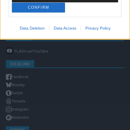
CONFIRM
Unternehmensporträt
Ehtikrichtlinie & Faktencheck
Redaktion und Verwaltung
Data Deletion
Data Access
Privacy Policy
YOUTUBE
FLASH
auf YouTube
FOLGE UNS
Facebook
Bluesky
Tumblr
Threads
Instagram
Mastodon