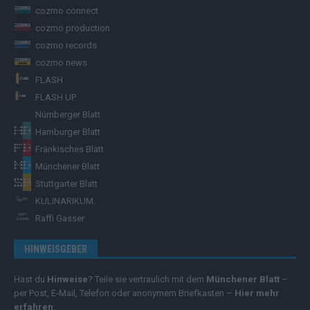
cozmo connect
cozmo production
cozmo records
cozmo news
FLASH
FLASH UP
Nürnberger Blatt
Hamburger Blatt
Fränkisches Blatt
Münchener Blatt
Stuttgarter Blatt
KULINARIKUM.
Raffi Gasser
HINWEISGEBER
Hast du
Hinweise
? Teile sie vertraulich mit dem
Münchener Blatt
–
per Post, E-Mail, Telefon oder anonymem Briefkasten –
Hier mehr
erfahren
.