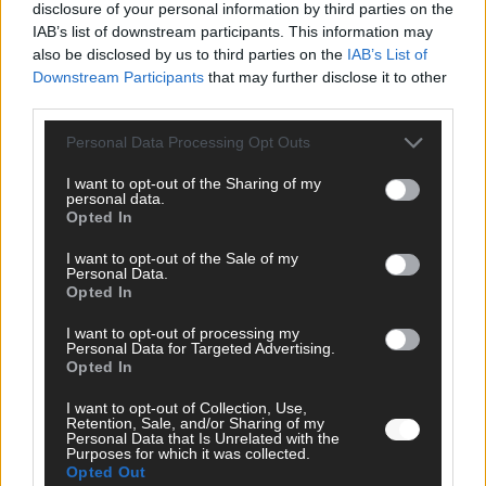
disclosure of your personal information by third parties on the
IAB’s list of downstream participants. This information may
SCHNELL ZUM RESSORT
also be disclosed by us to third parties on the
IAB’s List of
Downstream Participants
that may further disclose it to other
Nachrichten
third parties.
Politik
Wirtschaft
Personal Data Processing Opt Outs
Ratgeber
Wissen
I want to opt-out of the Sharing of my
Extra
personal data.
Kommentar
Opted In
Streams & Storys
Eurovision
I want to opt-out of the Sale of my
Personal Data.
Opted In
FLASH – DAS VIDEOPORTAL
I want to opt-out of processing my
Personal Data for Targeted Advertising.
Opted In
I want to opt-out of Collection, Use,
Retention, Sale, and/or Sharing of my
Personal Data that Is Unrelated with the
Purposes for which it was collected.
Opted Out
ÜBER UNS