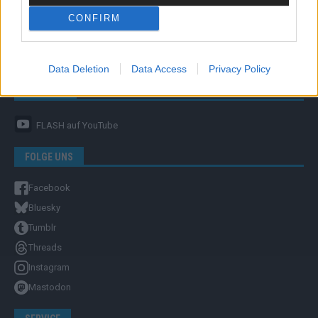
CONFIRM
Unternehmensporträt
Ehtikrichtlinie & Faktencheck
Redaktion und Verwaltung
Data Deletion
Data Access
Privacy Policy
YOUTUBE
FLASH
auf YouTube
FOLGE UNS
Facebook
Bluesky
Tumblr
Threads
Instagram
Mastodon