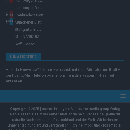
Nürnberger Blatt
Hamburger Blatt
Fränkisches Blatt
Münchener Blatt
Stuttgarter Blatt
KULINARIKUM.
Raffi Gasser
HINWEISGEBER
Hast du
Hinweise
? Teile sie vertraulich mit dem
Münchener Blatt
–
per Post, E-Mail, Telefon oder anonymem Briefkasten –
Hier mehr
erfahren
.
Copyright
© 2025 | cozmo infinity n.e.V. | cozmo media group Verlag
Raffi Gasser | Das
Münchener Blatt
ist deine zuverlässige Quelle für
aktuelle Nachrichten aus Deutschland und der Welt. Wir berichten
unabhängig, fundiert und verständlich – online, mobil und crossmedial.