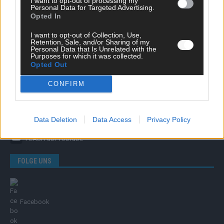
I want to opt-out of processing my
Personal Data for Targeted Advertising.
Opted In
I want to opt-out of Collection, Use,
Retention, Sale, and/or Sharing of my
Personal Data that Is Unrelated with the
ÜBER UNS
Purposes for which it was collected.
Opted Out
Unternehmensporträt
Ehtikrichtlinie & Faktencheck
CONFIRM
Redaktion und Verwaltung
YOUTUBE
Data Deletion
Data Access
Privacy Policy
FLASH
auf YouTube
FOLGE UNS
Facebook