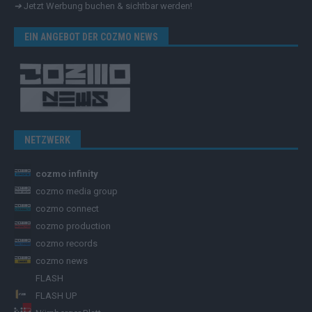
➔
Jetzt Werbung buchen & sichtbar werden!
EIN ANGEBOT DER COZMO NEWS
NETZWERK
cozmo infinity
cozmo media group
cozmo connect
cozmo production
cozmo records
cozmo news
FLASH
FLASH UP