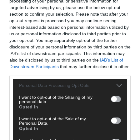
processing of your personal or sensitive information for
targeted advertising by us, please use the below opt-out
section to confirm your selection. Please note that after your
opt-out request is processed you may continue seeing
interest-based ads based on personal information utilized by
us or personal information disclosed to third parties prior to
your opt-out. You may separately opt-out of the further
SCHNELL ZUM RESSORT
disclosure of your personal information by third parties on the
IAB’s list of downstream participants. This information may
Nachrichten
also be disclosed by us to third parties on the
IAB’s List of
Politik
Downstream Participants
that may further disclose it to other
Wirtschaft
third parties.
Ratgeber
Wissen
Personal Data Processing Opt Outs
Extra
Kommentar
I want to opt-out of the Sharing of my
Streams & Storys
personal data.
Eurovision
Opted In
I want to opt-out of the Sale of my
FLASH – DAS VIDEOPORTAL
Personal Data.
Opted In