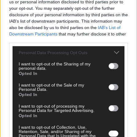
us or personal information disclosed to third parties prior to
your opt-out. You may separately opt-out of the further
SCHNELL ZUM RESSORT
disclosure of your personal information by third parties on the
IAB’s list of downstream participants. This information may
Nachrichten
also be disclosed by us to third parties on the
IAB’s List of
Politik
Downstream Participants
that may further disclose it to other
Wirtschaft
third parties.
Ratgeber
Wissen
Personal Data Processing Opt Outs
Extra
Kommentar
I want to opt-out of the Sharing of my
Streams & Storys
personal data.
Eurovision
Opted In
I want to opt-out of the Sale of my
FLASH – DAS VIDEOPORTAL
Personal Data.
Opted In
I want to opt-out of processing my
Personal Data for Targeted Advertising.
Opted In
I want to opt-out of Collection, Use,
Retention, Sale, and/or Sharing of my
Personal Data that Is Unrelated with the
ÜBER UNS