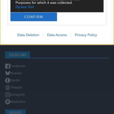
Purposes for which it was collected.
Opted Out
Unternehmensporträt
Ehtikrichtlinie & Faktencheck
CONFIRM
Redaktion und Verwaltung
YOUTUBE
Data Deletion
Data Access
Privacy Policy
FLASH
auf YouTube
FOLGE UNS
Facebook
Bluesky
Tumblr
Threads
Instagram
Mastodon
SERVICE