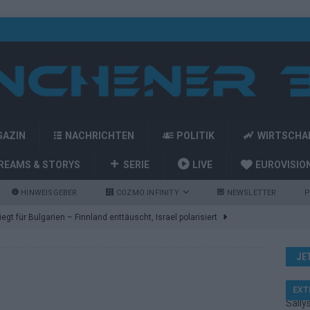
GAZIN
NACHRICHTEN
POLITIK
WIRTSCHA
REAMS & STORYS
SERIE
LIVE
EUROVISIO
HINWEISGEBER
COZMO INFINITY
NEWSLETTER
P
gt für Bulgarien – Finnland enttäuscht, Israel polarisiert
JE
ozart-Eröffnung, Eurovision-Allstars und Parov Stelar als Interval
EXT