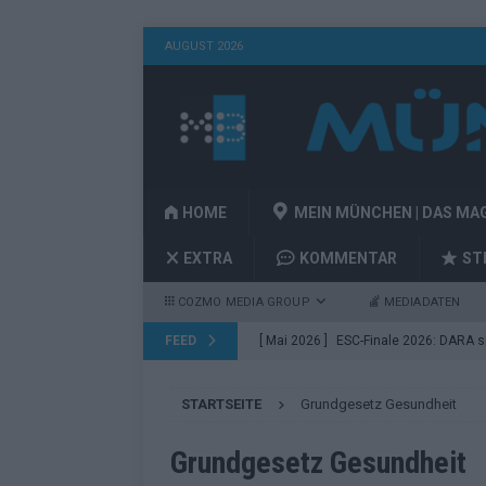
AUGUST 2026
HOME
MEIN MÜNCHEN | DAS MA
EXTRA
KOMMENTAR
ST
COZMO MEDIA GROUP
MEDIADATEN
FEED
[ Mai 2026 ]
ESC-Finale 2026: DARA sie
EUROVISION
STARTSEITE
Grundgesetz Gesundheit
[ Mai 2026 ]
ESC 2026 Finale: JJ mit M
Acts
EUROVISION
Grundgesetz Gesundheit