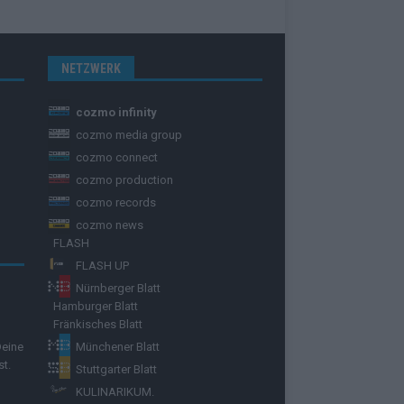
NETZWERK
cozmo infinity
cozmo media group
cozmo connect
cozmo production
cozmo records
cozmo news
FLASH
FLASH UP
Nürnberger Blatt
Hamburger Blatt
Fränkisches Blatt
Deine
Münchener Blatt
st.
Stuttgarter Blatt
KULINARIKUM.