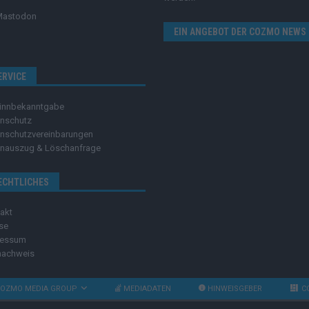
Mastodon
EIN ANGEBOT DER COZMO NEWS
ERVICE
innbekanntgabe
nschutz
nschutzvereinbarungen
nauszug & Löschanfrage
ECHTLICHES
akt
se
ressum
nachweis
OZMO MEDIA GROUP
MEDIADATEN
HINWEISGEBER
C