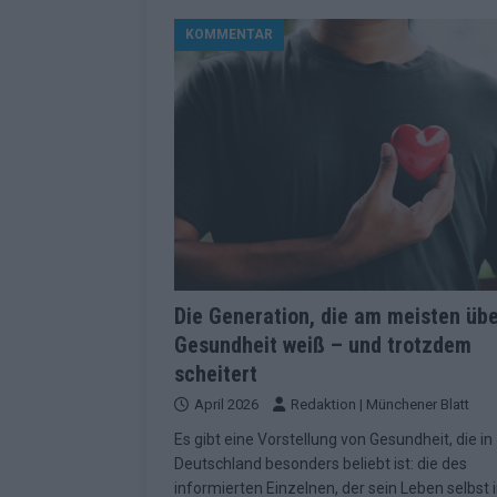
[ Mai 2026 ]
ESC 2026 Grand Final: St
KOMMENTAR
kommt
EUROVISION
[ Mai 2026 ]
Eurovision 2026: Der gro
KOMMENTAR
[ Mai 2026 ]
Von Lugano bis Wien: W
neu erfunden hat
EUROVISION
[ Mai 2026 ]
Eurovision 2026: Das sin
EUROVISION
[ Mai 2026 ]
ESC 2026 Halbfinale 2: E
Die Generation, die am meisten üb
Gesundheit weiß – und trotzdem
KOMMENTAR
scheitert
[ Mai 2026 ]
ESC 2026: Diese zehn L
April 2026
Redaktion | Münchener Blatt
[ Juni 2026 ]
Europa-Park Sommersais
Es gibt eine Vorstellung von Gesundheit, die in
im Überblick
EXTRA
Deutschland besonders beliebt ist: die des
informierten Einzelnen, der sein Leben selbst i
[ Mai 2026 ]
Bulgarien hat gewonnen 