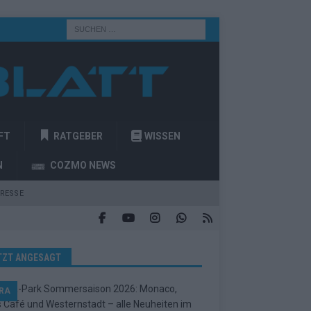
FT
RATGEBER
WISSEN
N
COZMO NEWS
RESSE
TZT ANGESAGT
RA