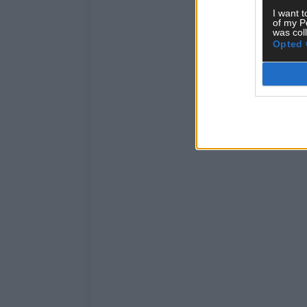
I want t
of my P
was col
Opted 