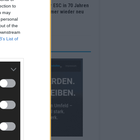
Lugano bis Wien: Wie der ESC in 70 Jahren
ection to
 Abstimmungssystem immer wieder neu
ou may
nden hat
 personal
out of the
i 2026
 downstream
B’s List of
RBE BEI UNS!