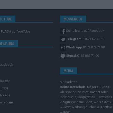
OUTUBE
MESSENGER
Schreib uns auf Facebook
FLASH
auf YouTube
Telegram:
0162 862 71 99
OLGE UNS
WhatsApp:
0162 862 71 99
Signal:
0162 862 71 99
Facebook
MEDIA
luesky
Mediadaten
Deine Botschaft. Unsere Bühne.
umblr
Ob Sponsored Post, Banner oder
hreads
individuelle Kooperation – erreiche 
Zielgruppe genau dort, wo sie aktiv i
nstagram
➔
Jetzt Werbung buchen & sichtbar
werden!