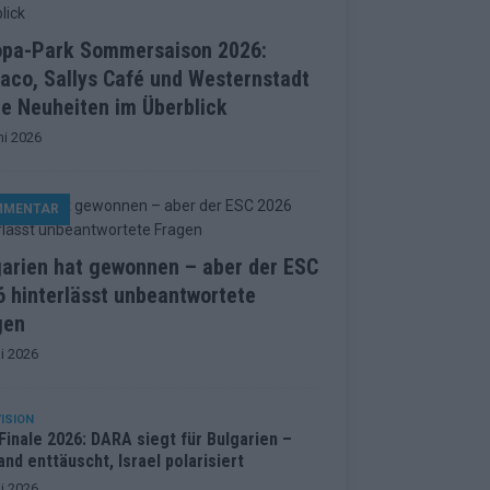
opa-Park Sommersaison 2026:
aco, Sallys Café und Westernstadt
le Neuheiten im Überblick
ni 2026
MMENTAR
garien hat gewonnen – aber der ESC
 hinterlässt unbeantwortete
gen
i 2026
ISION
inale 2026: DARA siegt für Bulgarien –
and enttäuscht, Israel polarisiert
i 2026