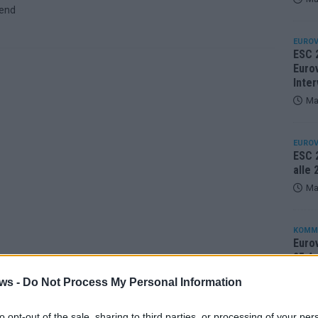
hend
EUROV
ESC 
Eurov
Inter
Ma
EUROV
ESC 2
alle
Ma
KOMM
Eurov
25 A
Ma
ws -
Do Not Process My Personal Information
to opt-out of the sale, sharing to third parties, or processing of your per
EUROV