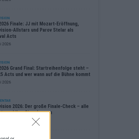
ISION
2026 Finale: JJ mit Mozart-Eröffnung,
ision-Allstars und Parov Stelar als
val Acts
i 2026
ISION
026 Grand Final: Startreihenfolge steht –
 25 Acts und wer wann auf die Bühne kommt
i 2026
ENTAR
ision 2026: Der große Finale-Check – alle
cts und ihre Siegchancen
i 2026
sonal or
ISION