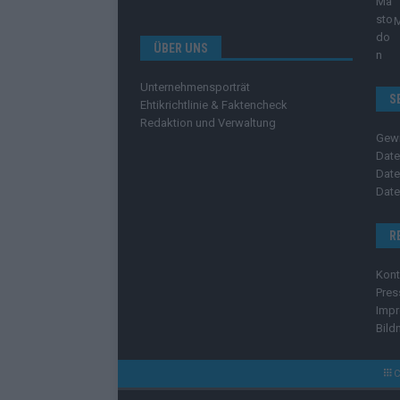
ÜBER UNS
Unternehmensporträt
S
Ehtikrichtlinie & Faktencheck
Redaktion und Verwaltung
Gew
Date
Date
Date
R
Kont
Pres
Imp
Bild
C