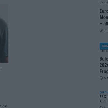
artreihenfolge steht – alle 25 Acts und wer wann auf die Bühne
Eur
Mon
ße Finale-Check – alle 25 Acts und ihre Siegchancen
– al
Ju
ie der ESC in 70 Jahren sein Abstimmungssystem immer wieder
KO
d alle 26 Finalteilnehmer für den großen Abend in Wien
Bul
2026
in starker JJ-Moment – und sonst ESC-light in Wien
er
Fra
Ma
änder sehen die Buchmacher im Finale
EXTRA
on 2026: Monaco, Sallys Café und Westernstadt – alle Neuheiten
EUROV
ESC-F
Finnl
n die
– aber der ESC 2026 hinterlässt unbeantwortete Fragen
Ma