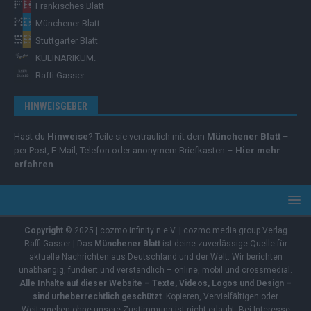
Fränkisches Blatt
Münchener Blatt
Stuttgarter Blatt
KULINARIKUM.
Raffi Gasser
HINWEISGEBER
Hast du
Hinweise
? Teile sie vertraulich mit dem
Münchener Blatt
–
per Post, E-Mail, Telefon oder anonymem Briefkasten –
Hier mehr
erfahren
.
Copyright
© 2025 | cozmo infinity n.e.V. | cozmo media group Verlag
Raffi Gasser | Das
Münchener Blatt
ist deine zuverlässige Quelle für
aktuelle Nachrichten aus Deutschland und der Welt. Wir berichten
unabhängig, fundiert und verständlich – online, mobil und crossmedial.
Alle Inhalte auf dieser Website – Texte, Videos, Logos und Design –
sind urheberrechtlich geschützt
. Kopieren, Vervielfältigen oder
Weitergeben ohne unsere Zustimmung ist nicht erlaubt. Bei Interesse