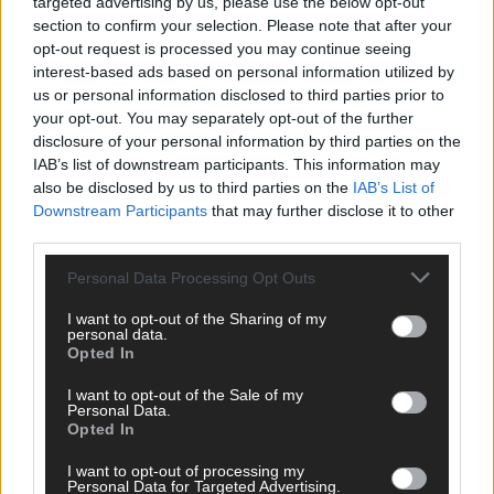
targeted advertising by us, please use the below opt-out
section to confirm your selection. Please note that after your
opt-out request is processed you may continue seeing
interest-based ads based on personal information utilized by
us or personal information disclosed to third parties prior to
your opt-out. You may separately opt-out of the further
disclosure of your personal information by third parties on the
IAB’s list of downstream participants. This information may
also be disclosed by us to third parties on the
IAB’s List of
Downstream Participants
that may further disclose it to other
third parties.
SCHNELL ZUM RESSORT
Personal Data Processing Opt Outs
Nachrichten
Politik
I want to opt-out of the Sharing of my
Wirtschaft
personal data.
Opted In
Ratgeber
Wissen
I want to opt-out of the Sale of my
Extra
Personal Data.
Kommentar
Opted In
Streams & Storys
Eurovision
I want to opt-out of processing my
Personal Data for Targeted Advertising.