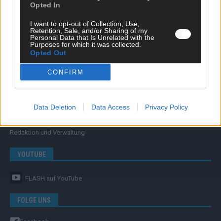
Opted In
FLASH – DAS VIDEOPORTAL
I want to opt-out of Collection, Use,
Retention, Sale, and/or Sharing of my
Personal Data that Is Unrelated with the
Purposes for which it was collected.
Opted Out
CONFIRM
ÜBER UNS
Data Deletion
Data Access
Privacy Policy
Unternehmensporträt
Ehtikrichtlinie & Faktencheck
Redaktion und Verwaltung
YOUTUBE
FLASH
auf YouTube
FOLGE UNS