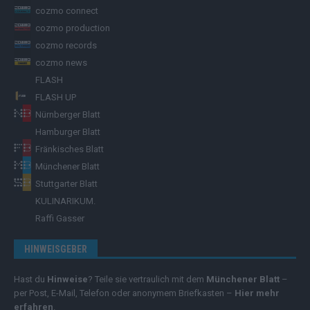
cozmo connect
cozmo production
cozmo records
cozmo news
FLASH
FLASH UP
Nürnberger Blatt
Hamburger Blatt
Fränkisches Blatt
Münchener Blatt
Stuttgarter Blatt
KULINARIKUM.
Raffi Gasser
HINWEISGEBER
Hast du
Hinweise
? Teile sie vertraulich mit dem
Münchener Blatt
–
per Post, E-Mail, Telefon oder anonymem Briefkasten –
Hier mehr
erfahren
.