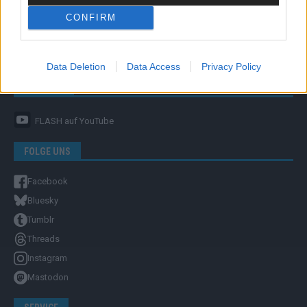
CONFIRM
Unternehmensporträt
Ehtikrichtlinie & Faktencheck
Redaktion und Verwaltung
Data Deletion
Data Access
Privacy Policy
YOUTUBE
FLASH
auf YouTube
FOLGE UNS
Facebook
Bluesky
Tumblr
Threads
Instagram
Mastodon