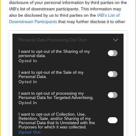
disclosure of your personal information by third parties on the
IAB’s list of downstream participants. This information may
SCHNELL ZUM RESSORT
also be disclosed by us to third parties on the
IAB’s List of
Downstream Participants
that may further disclose it to other
Nachrichten
third parties.
Politik
Wirtschaft
Personal Data Processing Opt Outs
Ratgeber
Wissen
I want to opt-out of the Sharing of my
Extra
personal data.
Kommentar
Opted In
Streams & Storys
Eurovision
I want to opt-out of the Sale of my
Personal Data.
Opted In
FLASH – DAS VIDEOPORTAL
I want to opt-out of processing my
Personal Data for Targeted Advertising.
Opted In
I want to opt-out of Collection, Use,
Retention, Sale, and/or Sharing of my
Personal Data that Is Unrelated with the
Purposes for which it was collected.
Opted Out
ÜBER UNS