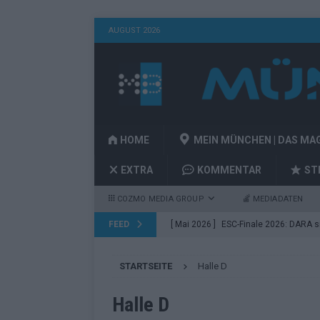
AUGUST 2026
HOME
MEIN MÜNCHEN | DAS MA
EXTRA
KOMMENTAR
ST
COZMO MEDIA GROUP
MEDIADATEN
FEED
[ Mai 2026 ]
ESC-Finale 2026: DARA sie
EUROVISION
STARTSEITE
Halle D
[ Mai 2026 ]
ESC 2026 Finale: JJ mit M
Acts
EUROVISION
Halle D