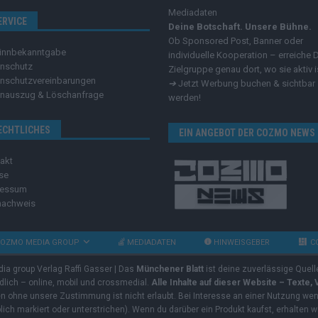
Mediadaten
ERVICE
Deine Botschaft. Unsere Bühne.
Ob Sponsored Post, Banner oder
innbekanntgabe
individuelle Kooperation – erreiche 
nschutz
Zielgruppe genau dort, wo sie aktiv i
nschutzvereinbarungen
➔
Jetzt Werbung buchen & sichtbar
nauszug & Löschanfrage
werden!
ECHTLICHES
EIN ANGEBOT DER COZMO NEWS
akt
se
ressum
nachweis
OZMO MEDIA GROUP
MEDIADATEN
HINWEISGEBER
C
dia group Verlag Raffi Gasser | Das
Münchener Blatt
ist deine zuverlässige Quell
ndlich – online, mobil und crossmedial.
Alle Inhalte auf dieser Website – Texte,
ben ohne unsere Zustimmung ist nicht erlaubt. Bei Interesse an einer Nutzung wend
rblich markiert oder unterstrichen). Wenn du darüber ein Produkt kaufst, erhalten w