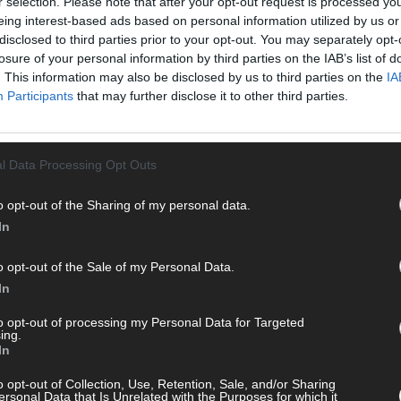
r selection. Please note that after your opt-out request is processed y
Von 
eing interest-based ads based on personal information utilized by us or
sein
disclosed to third parties prior to your opt-out. You may separately opt-
erfu
losure of your personal information by third parties on the IAB’s list of
Ma
. This information may also be disclosed by us to third parties on the
IA
Participants
that may further disclose it to other third parties.
WE
l Data Processing Opt Outs
o opt-out of the Sharing of my personal data.
In
o opt-out of the Sale of my Personal Data.
In
to opt-out of processing my Personal Data for Targeted
ing.
In
o opt-out of Collection, Use, Retention, Sale, and/or Sharing
ersonal Data that Is Unrelated with the Purposes for which it