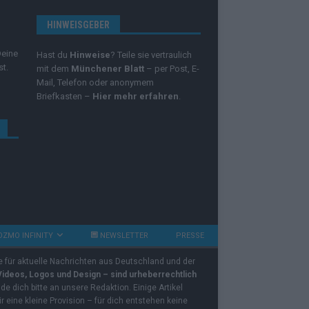
HINWEISGEBER
Deine
Hast du
Hinweise
? Teile sie vertraulich
st.
mit dem
Münchener Blatt
– per Post, E-
Mail, Telefon oder anonymem
Briefkasten –
Hier mehr erfahren
.
OZMO INFINITY
NEWSLETTER
PRESSE
e für aktuelle Nachrichten aus Deutschland und der
 Videos, Logos und Design – sind urheberrechtlich
e dich bitte an unsere Redaktion. Einige Artikel
ir eine kleine Provision – für dich entstehen keine