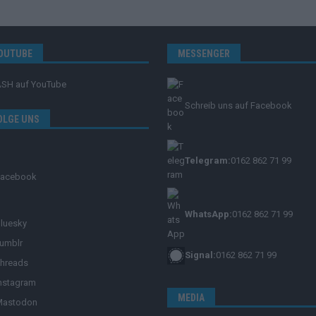
OUTUBE
MESSENGER
ASH
auf YouTube
Schreib uns auf Facebook
OLGE UNS
Telegram:
0162 862 71 99
Facebook
WhatsApp:
0162 862 71 99
luesky
umblr
Signal:
0162 862 71 99
hreads
nstagram
MEDIA
Mastodon