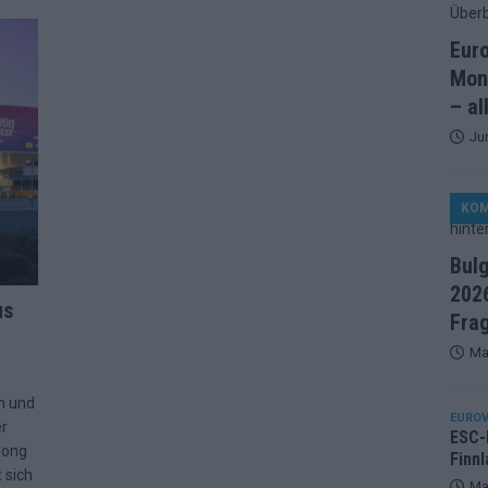
artreihenfolge steht – alle 25 Acts und wer wann auf die Bühne
Eur
Mon
ße Finale-Check – alle 25 Acts und ihre Siegchancen
– al
Ju
ie der ESC in 70 Jahren sein Abstimmungssystem immer wieder
KO
d alle 26 Finalteilnehmer für den großen Abend in Wien
Bul
2026
in starker JJ-Moment – und sonst ESC-light in Wien
us
Fra
Ma
änder sehen die Buchmacher im Finale
EXTRA
n und
on 2026: Monaco, Sallys Café und Westernstadt – alle Neuheiten
EUROV
er
ESC-F
Song
Finnl
 sich
– aber der ESC 2026 hinterlässt unbeantwortete Fragen
Ma