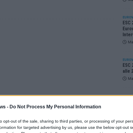
EUROV
ESC 
Eurov
Inter
Ma
EUROV
ESC 2
alle
Ma
KOMM
Eurov
ws -
Do Not Process My Personal Information
25 A
Ma
to opt-out of the sale, sharing to third parties, or processing of your per
formation for targeted advertising by us, please use the below opt-out s
EUROV