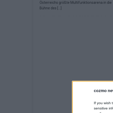
Österreichs größte Multifunktionsarena in die
KOMMENTAR
Bühne des
[…]
cozmo ne
If you wish 
sensitive in