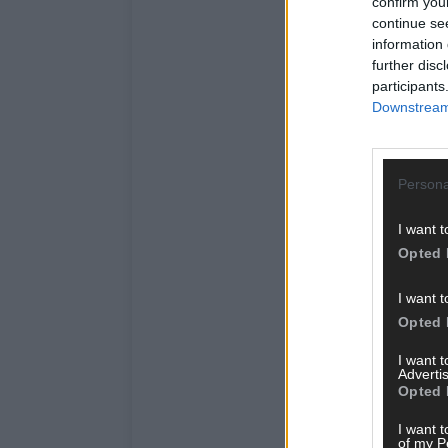
confirm you
continue se
information 
further disc
participants
Downstream 
Persona
I want t
Opted 
I want t
Opted 
I want 
Advertis
Opted 
I want t
of my P