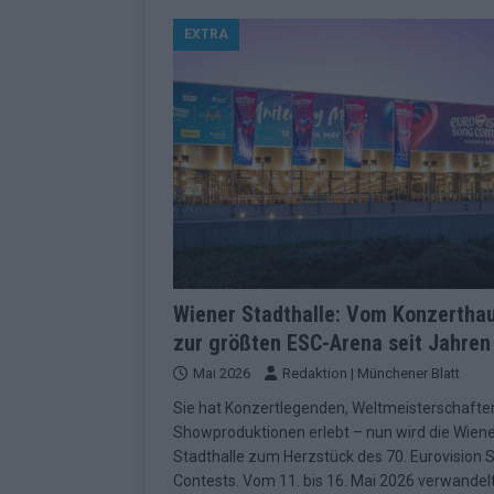
[ Mai 2026 ]
ESC 2026 Grand Final: St
EXTRA
kommt
EUROVISION
[ Mai 2026 ]
Eurovision 2026: Der gro
KOMMENTAR
[ Mai 2026 ]
Von Lugano bis Wien: W
neu erfunden hat
EUROVISION
[ Mai 2026 ]
Eurovision 2026: Das sin
EUROVISION
[ Mai 2026 ]
ESC 2026 Halbfinale 2: E
Wiener Stadthalle: Vom Konzertha
zur größten ESC-Arena seit Jahren
KOMMENTAR
Mai 2026
Redaktion | Münchener Blatt
[ Mai 2026 ]
ESC 2026: Diese zehn L
Sie hat Konzertlegenden, Weltmeisterschafte
[ Juni 2026 ]
Europa-Park Sommersais
Showproduktionen erlebt – nun wird die Wien
im Überblick
EXTRA
Stadthalle zum Herzstück des 70. Eurovision 
Contests. Vom 11. bis 16. Mai 2026 verwandelt
[ Mai 2026 ]
Bulgarien hat gewonnen 