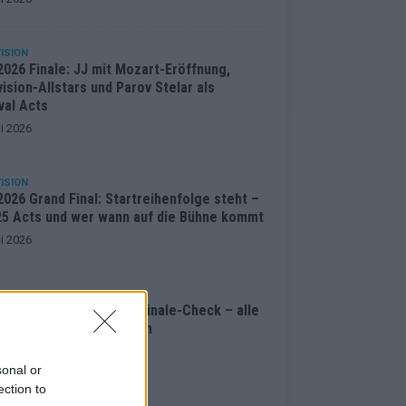
ISION
2026 Finale: JJ mit Mozart-Eröffnung,
ision-Allstars und Parov Stelar als
val Acts
i 2026
ISION
026 Grand Final: Startreihenfolge steht –
 25 Acts und wer wann auf die Bühne kommt
i 2026
ENTAR
ision 2026: Der große Finale-Check – alle
cts und ihre Siegchancen
i 2026
sonal or
ection to
ISION