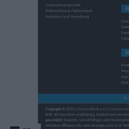
Unternehmensporträt
S
Ehtikrichtlinie & Faktencheck
Redaktion und Verwaltung
Gew
Date
Date
Date
R
Kont
Pres
Imp
Bild
C
Copyright
© 2025 | cozmo infinity n.e.V. | cozmo me
Welt. Wir berichten unabhängig, fundiert und verstä
geschützt
. Kopieren, Vervielfältigen oder Weiterge
enthalten Affiliate-Links oder Anzeige-Links (z. B. fa