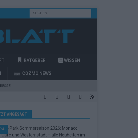
FT
RATGEBER
WISSEN
N
COZMO NEWS
RESSE
TZT ANGESAGT
RA