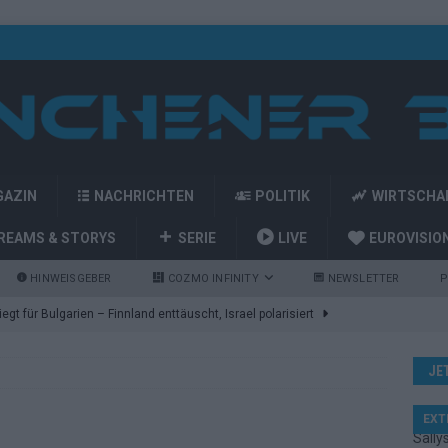
GAZIN
NACHRICHTEN
POLITIK
WIRTSCHA
REAMS & STORYS
SERIE
LIVE
EUROVISIO
HINWEISGEBER
COZMO INFINITY
NEWSLETTER
P
gt für Bulgarien – Finnland enttäuscht, Israel polarisiert
JE
ozart-Eröffnung, Eurovision-Allstars und Parov Stelar als Interval
EXT