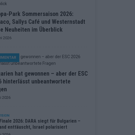
opa-Park Sommersaison 2026:
aco, Sallys Café und Westernstadt
le Neuheiten im Überblick
ni 2026
MMENTAR
garien hat gewonnen – aber der ESC
 hinterlässt unbeantwortete
gen
i 2026
ISION
inale 2026: DARA siegt für Bulgarien –
and enttäuscht, Israel polarisiert
i 2026