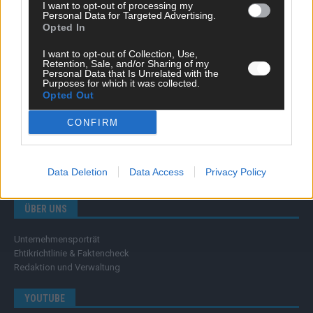
Wissen
I want to opt-out of processing my
Personal Data for Targeted Advertising.
Extra
Opted In
Kommentar
Streams & Storys
I want to opt-out of Collection, Use,
Eurovision
Retention, Sale, and/or Sharing of my
Personal Data that Is Unrelated with the
Purposes for which it was collected.
FLASH – DAS VIDEOPORTAL
Opted Out
CONFIRM
Data Deletion
Data Access
Privacy Policy
ÜBER UNS
Unternehmensporträt
Ehtikrichtlinie & Faktencheck
Redaktion und Verwaltung
YOUTUBE