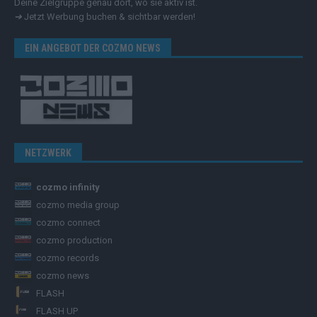
Deine Zielgruppe genau dort, wo sie aktiv ist.
➔
Jetzt Werbung buchen & sichtbar werden!
EIN ANGEBOT DER COZMO NEWS
NETZWERK
cozmo infinity
cozmo media group
cozmo connect
cozmo production
cozmo records
cozmo news
FLASH
FLASH UP