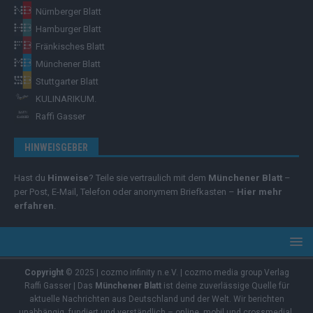
Nürnberger Blatt
Hamburger Blatt
Fränkisches Blatt
Münchener Blatt
Stuttgarter Blatt
KULINARIKUM.
Raffi Gasser
HINWEISGEBER
Hast du
Hinweise
? Teile sie vertraulich mit dem
Münchener Blatt
–
per Post, E-Mail, Telefon oder anonymem Briefkasten –
Hier mehr
erfahren
.
Copyright
© 2025 | cozmo infinity n.e.V. | cozmo media group Verlag
Raffi Gasser | Das
Münchener Blatt
ist deine zuverlässige Quelle für
aktuelle Nachrichten aus Deutschland und der Welt. Wir berichten
unabhängig, fundiert und verständlich – online, mobil und crossmedial.