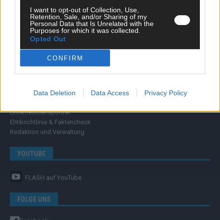
FLASH – DAS VIDEOPORTAL
I want to opt-out of Collection, Use,
Retention, Sale, and/or Sharing of my
Personal Data that Is Unrelated with the
Purposes for which it was collected.
Opted Out
CONFIRM
ÜBER UNS
Data Deletion
Data Access
Privacy Policy
Unternehmensporträt
Ehtikrichtlinie & Faktencheck
Redaktion und Verwaltung
YOUTUBE
FLASH
auf YouTube
FOLGE UNS