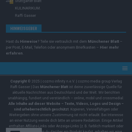
Stuttgarter Blatt
KULINARIKUM.
Raffi Gasser
HINWEISGEBER
Hast du
Hinweise
? Teile sie vertraulich mit dem
Münchener Blatt
–
per Post, E-Mail, Telefon oder anonymem Briefkasten –
Hier mehr
erfahren
.
Copyright
© 2025 | cozmo infinity n.e.V. | cozmo media group Verlag
Raffi Gasser | Das
Münchener Blatt
ist deine zuverlässige Quelle für
aktuelle Nachrichten aus Deutschland und der Welt. Wir berichten
unabhängig, fundiert und verständlich – online, mobil und crossmedial.
Alle Inhalte auf dieser Website – Texte, Videos, Logos und Design –
sind urheberrechtlich geschützt
. Kopieren, Vervielfältigen oder
Weitergeben ohne unsere Zustimmung ist nicht erlaubt. Bei Interesse
an einer Nutzung wende dich bitte an unsere Redaktion. Einige Artikel
enthalten Affiliate-Links oder Anzeige-Links (z. B. farblich markiert oder
unterstrichen). Wenn du darüber ein Produkt kaufst, erhalten wir eine