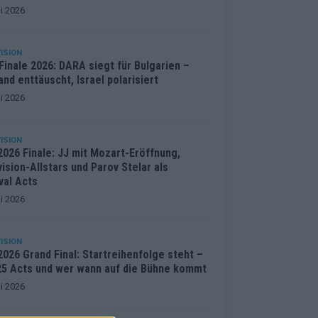
i 2026
ISION
inale 2026: DARA siegt für Bulgarien –
and enttäuscht, Israel polarisiert
i 2026
ISION
2026 Finale: JJ mit Mozart-Eröffnung,
ision-Allstars und Parov Stelar als
val Acts
i 2026
ISION
026 Grand Final: Startreihenfolge steht –
 25 Acts und wer wann auf die Bühne kommt
i 2026