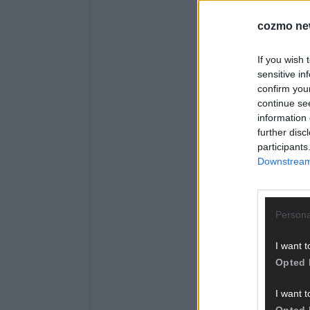
cozmo ne
If you wish 
sensitive in
confirm you
continue se
information 
further disc
participants
Downstream 
Persona
I want t
Opted 
I want t
Opted 