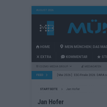
AUGUST 2026
HOME
MEIN MÜNCHEN | DAS MA
EXTRA
KOMMENTAR
ST
COZMO MEDIA GROUP
MEDIADATEN
FEED
[ Mai 2026 ]
ESC-Finale 2026: DARA sie
EUROVISION
STARTSEITE
Jan Hofer
[ Mai 2026 ]
ESC 2026 Finale: JJ mit M
Acts
EUROVISION
Jan Hofer