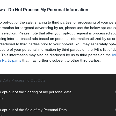
KOMM
Eurov
ws -
Do Not Process My Personal Information
25 A
Ma
to opt-out of the sale, sharing to third parties, or processing of your per
formation for targeted advertising by us, please use the below opt-out s
r selection. Please note that after your opt-out request is processed y
EUROV
eing interest-based ads based on personal information utilized by us or
Von 
disclosed to third parties prior to your opt-out. You may separately opt-
sein
losure of your personal information by third parties on the IAB’s list of
erfu
. This information may also be disclosed by us to third parties on the
IA
Ma
Participants
that may further disclose it to other third parties.
WE
l Data Processing Opt Outs
o opt-out of the Sharing of my personal data.
In
o opt-out of the Sale of my Personal Data.
In