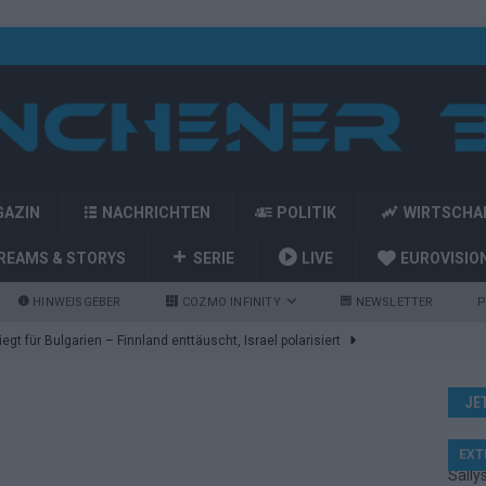
GAZIN
NACHRICHTEN
POLITIK
WIRTSCHA
REAMS & STORYS
SERIE
LIVE
EUROVISIO
HINWEISGEBER
COZMO INFINITY
NEWSLETTER
P
gt für Bulgarien – Finnland enttäuscht, Israel polarisiert
JE
ozart-Eröffnung, Eurovision-Allstars und Parov Stelar als Interval
EXT