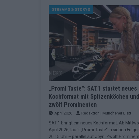
[ Mai 2026 ]
ESC 2026 Grand Final: St
STREAMS & STORYS
kommt
EUROVISION
[ Mai 2026 ]
Eurovision 2026: Der gro
KOMMENTAR
[ Mai 2026 ]
Von Lugano bis Wien: W
neu erfunden hat
EUROVISION
[ Mai 2026 ]
Eurovision 2026: Das sin
EUROVISION
[ Mai 2026 ]
ESC 2026 Halbfinale 2: E
„Promi Taste“: SAT.1 startet neues
Kochformat mit Spitzenköchen un
KOMMENTAR
zwölf Prominenten
[ Mai 2026 ]
ESC 2026: Diese zehn L
April 2026
Redaktion | Münchener Blatt
[ Juni 2026 ]
Europa-Park Sommersais
SAT.1 bringt ein neues Kochformat: Ab Mittwoc
im Überblick
EXTRA
April 2026, läuft „Promi Taste“ in sieben Folg
20:15 Uhr – parallel auf Joyn. Zwölf Prominen
[ Mai 2026 ]
Bulgarien hat gewonnen 