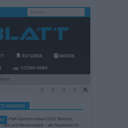
FT
RATGEBER
WISSEN
N
COZMO NEWS
RESSE
TZT ANGESAGT
RA