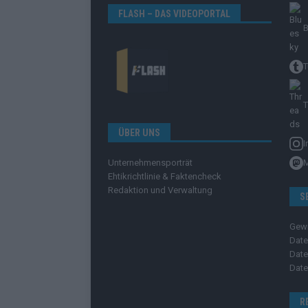
FLASH – DAS VIDEOPORTAL
B
T
T
ÜBER UNS
I
Unternehmensporträt
Ehtikrichtlinie & Faktencheck
Redaktion und Verwaltung
S
Gew
Date
Date
Date
R