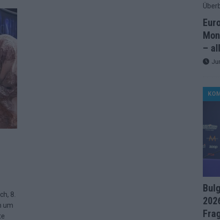
artreihenfolge steht – alle 25 Acts und wer wann auf die Bühne
Eur
Mon
ße Finale-Check – alle 25 Acts und ihre Siegchancen
– al
Ju
ie der ESC in 70 Jahren sein Abstimmungssystem immer wieder
KO
d alle 26 Finalteilnehmer für den großen Abend in Wien
in starker JJ-Moment – und sonst ESC-light in Wien
d
änder sehen die Buchmacher im Finale
EXTRA
on 2026: Monaco, Sallys Café und Westernstadt – alle Neuheiten
Bul
h, 8.
2026
en um
Fra
te
– aber der ESC 2026 hinterlässt unbeantwortete Fragen