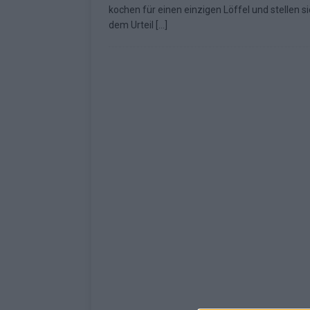
kochen für einen einzigen Löffel und stellen s
KOMMENTAR
dem Urteil
[…]