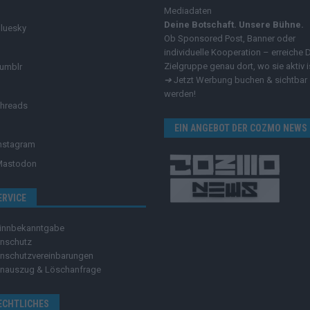
Mediadaten
Deine Botschaft. Unsere Bühne.
luesky
Ob Sponsored Post, Banner oder
individuelle Kooperation – erreiche 
Zielgruppe genau dort, wo sie aktiv i
umblr
➔
Jetzt Werbung buchen & sichtbar
werden!
hreads
EIN ANGEBOT DER COZMO NEWS
nstagram
Mastodon
ERVICE
innbekanntgabe
nschutz
nschutzvereinbarungen
nauszug & Löschanfrage
ECHTLICHES