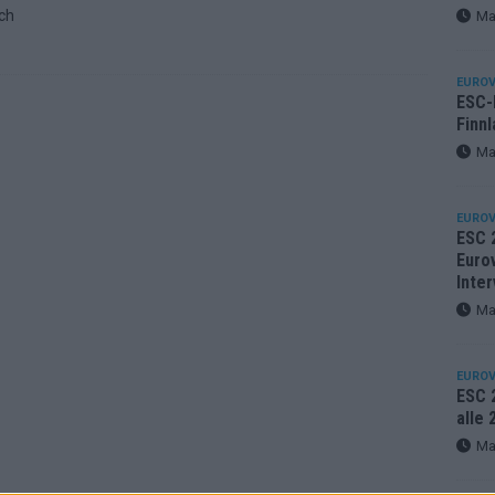
ich
Ma
EUROV
ESC-F
Finnl
Ma
EUROV
ESC 
Eurov
Inter
Ma
EUROV
ESC 2
alle
Ma