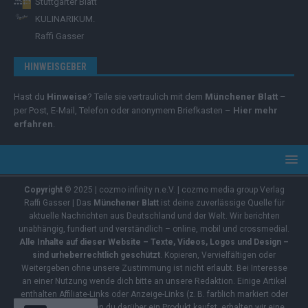
Stuttgarter Blatt
KULINARIKUM.
Raffi Gasser
HINWEISGEBER
Hast du
Hinweise
? Teile sie vertraulich mit dem
Münchener Blatt
–
per Post, E-Mail, Telefon oder anonymem Briefkasten –
Hier mehr
erfahren
.
Copyright
© 2025 | cozmo infinity n.e.V. | cozmo media group Verlag
Raffi Gasser | Das
Münchener Blatt
ist deine zuverlässige Quelle für
aktuelle Nachrichten aus Deutschland und der Welt. Wir berichten
unabhängig, fundiert und verständlich – online, mobil und crossmedial.
Alle Inhalte auf dieser Website – Texte, Videos, Logos und Design –
sind urheberrechtlich geschützt
. Kopieren, Vervielfältigen oder
Weitergeben ohne unsere Zustimmung ist nicht erlaubt. Bei Interesse
an einer Nutzung wende dich bitte an unsere Redaktion. Einige Artikel
enthalten Affiliate-Links oder Anzeige-Links (z. B. farblich markiert oder
unterstrichen). Wenn du darüber ein Produkt kaufst, erhalten wir eine