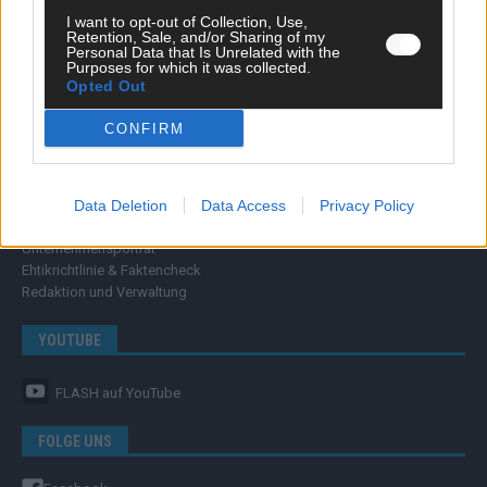
FLASH – DAS VIDEOPORTAL
I want to opt-out of Collection, Use,
Retention, Sale, and/or Sharing of my
Personal Data that Is Unrelated with the
Purposes for which it was collected.
Opted Out
CONFIRM
ÜBER UNS
Data Deletion
Data Access
Privacy Policy
Unternehmensporträt
Ehtikrichtlinie & Faktencheck
Redaktion und Verwaltung
YOUTUBE
FLASH
auf YouTube
FOLGE UNS