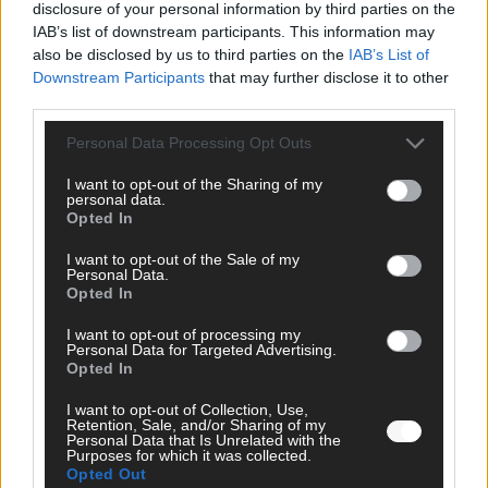
disclosure of your personal information by third parties on the
IAB’s list of downstream participants. This information may
SCHNELL ZUM RESSORT
also be disclosed by us to third parties on the
IAB’s List of
Downstream Participants
that may further disclose it to other
Nachrichten
third parties.
Politik
Wirtschaft
Personal Data Processing Opt Outs
Ratgeber
Wissen
I want to opt-out of the Sharing of my
Extra
personal data.
Kommentar
Opted In
Streams & Storys
Eurovision
I want to opt-out of the Sale of my
Personal Data.
Opted In
FLASH – DAS VIDEOPORTAL
I want to opt-out of processing my
Personal Data for Targeted Advertising.
Opted In
I want to opt-out of Collection, Use,
Retention, Sale, and/or Sharing of my
Personal Data that Is Unrelated with the
Purposes for which it was collected.
Opted Out
ÜBER UNS