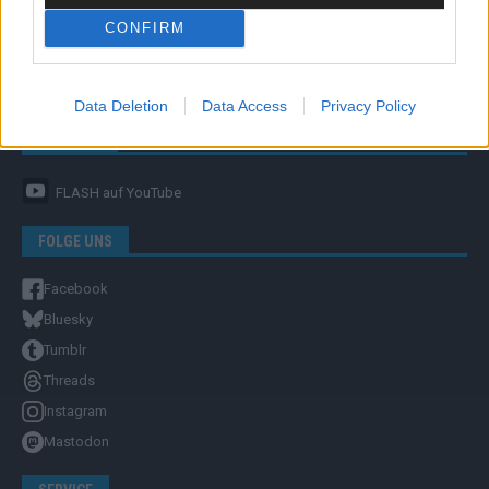
CONFIRM
Unternehmensporträt
Ehtikrichtlinie & Faktencheck
Redaktion und Verwaltung
Data Deletion
Data Access
Privacy Policy
YOUTUBE
FLASH
auf YouTube
FOLGE UNS
Facebook
Bluesky
Tumblr
Threads
Instagram
Mastodon