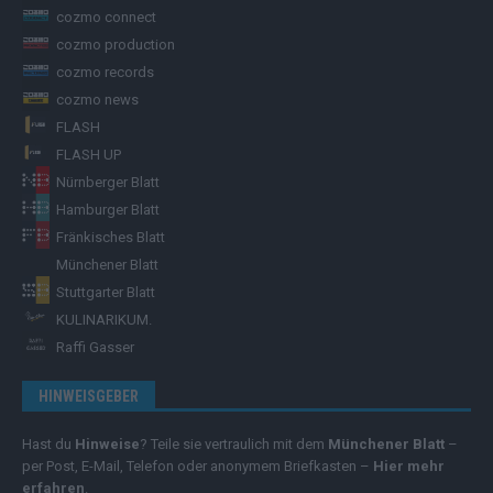
cozmo connect
cozmo production
cozmo records
cozmo news
FLASH
FLASH UP
Nürnberger Blatt
Hamburger Blatt
Fränkisches Blatt
Münchener Blatt
Stuttgarter Blatt
KULINARIKUM.
Raffi Gasser
HINWEISGEBER
Hast du
Hinweise
? Teile sie vertraulich mit dem
Münchener Blatt
–
per Post, E-Mail, Telefon oder anonymem Briefkasten –
Hier mehr
erfahren
.