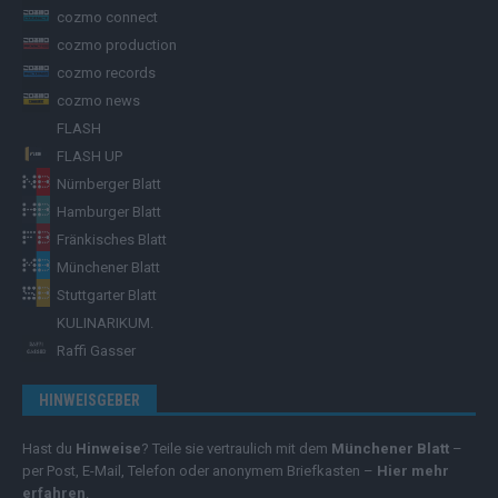
cozmo connect
cozmo production
cozmo records
cozmo news
FLASH
FLASH UP
Nürnberger Blatt
Hamburger Blatt
Fränkisches Blatt
Münchener Blatt
Stuttgarter Blatt
KULINARIKUM.
Raffi Gasser
HINWEISGEBER
Hast du
Hinweise
? Teile sie vertraulich mit dem
Münchener Blatt
–
per Post, E-Mail, Telefon oder anonymem Briefkasten –
Hier mehr
erfahren
.