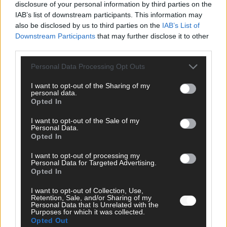
disclosure of your personal information by third parties on the
IAB’s list of downstream participants. This information may
SCHNELL ZUM RESSORT
also be disclosed by us to third parties on the
IAB’s List of
Downstream Participants
that may further disclose it to other
Nachrichten
third parties.
Politik
Wirtschaft
Personal Data Processing Opt Outs
Ratgeber
Wissen
I want to opt-out of the Sharing of my
Extra
personal data.
Kommentar
Opted In
Streams & Storys
Eurovision
I want to opt-out of the Sale of my
Personal Data.
Opted In
FLASH – DAS VIDEOPORTAL
I want to opt-out of processing my
Personal Data for Targeted Advertising.
Opted In
I want to opt-out of Collection, Use,
Retention, Sale, and/or Sharing of my
Personal Data that Is Unrelated with the
Purposes for which it was collected.
Opted Out
ÜBER UNS