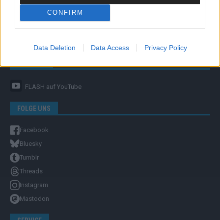
CONFIRM
Unternehmensporträt
Ehtikrichtlinie & Faktencheck
Redaktion und Verwaltung
Data Deletion
Data Access
Privacy Policy
YOUTUBE
FLASH
auf YouTube
FOLGE UNS
Facebook
Bluesky
Tumblr
Threads
Instagram
Mastodon