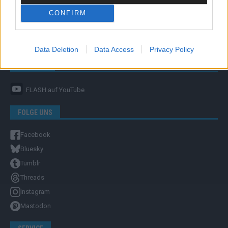
CONFIRM
Unternehmensporträt
Ehtikrichtlinie & Faktencheck
Redaktion und Verwaltung
Data Deletion
Data Access
Privacy Policy
YOUTUBE
FLASH
auf YouTube
FOLGE UNS
Facebook
Bluesky
Tumblr
Threads
Instagram
Mastodon