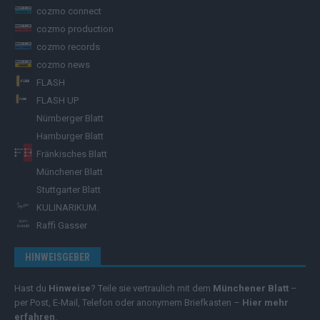
cozmo connect
cozmo production
cozmo records
cozmo news
FLASH
FLASH UP
Nürnberger Blatt
Hamburger Blatt
Fränkisches Blatt
Münchener Blatt
Stuttgarter Blatt
KULINARIKUM.
Raffi Gasser
HINWEISGEBER
Hast du
Hinweise
? Teile sie vertraulich mit dem
Münchener Blatt
–
per Post, E-Mail, Telefon oder anonymem Briefkasten –
Hier mehr
erfahren
.