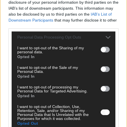
disclosure of your personal information by third parties on the
IAB’s list of downstream participants. This information may
SCHNELL ZUM RESSORT
also be disclosed by us to third parties on the
IAB’s List of
Downstream Participants
that may further disclose it to other
Nachrichten
third parties.
Politik
Wirtschaft
Personal Data Processing Opt Outs
Ratgeber
Wissen
I want to opt-out of the Sharing of my
Extra
personal data.
Kommentar
Opted In
Streams & Storys
Eurovision
I want to opt-out of the Sale of my
Personal Data.
Opted In
FLASH – DAS VIDEOPORTAL
I want to opt-out of processing my
Personal Data for Targeted Advertising.
Opted In
I want to opt-out of Collection, Use,
Retention, Sale, and/or Sharing of my
Personal Data that Is Unrelated with the
Purposes for which it was collected.
Opted Out
ÜBER UNS