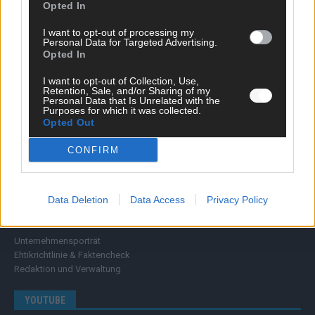
Wissen
Opted In
Extra
I want to opt-out of processing my
Kommentar
Personal Data for Targeted Advertising.
Streams & Storys
Opted In
Eurovision
I want to opt-out of Collection, Use,
Retention, Sale, and/or Sharing of my
FLASH – DAS VIDEOPORTAL
Personal Data that Is Unrelated with the
Purposes for which it was collected.
Opted Out
CONFIRM
Data Deletion
Data Access
Privacy Policy
ÜBER UNS
Unternehmensporträt
Ehtikrichtlinie & Faktencheck
Redaktion und Verwaltung
YOUTUBE