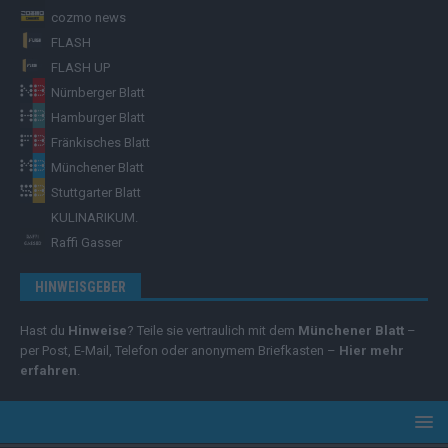
cozmo news
FLASH
FLASH UP
Nürnberger Blatt
Hamburger Blatt
Fränkisches Blatt
Münchener Blatt
Stuttgarter Blatt
KULINARIKUM.
Raffi Gasser
HINWEISGEBER
Hast du
Hinweise
? Teile sie vertraulich mit dem
Münchener Blatt
–
per Post, E-Mail, Telefon oder anonymem Briefkasten –
Hier mehr
erfahren
.