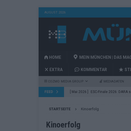
AUGUST 2026
HOME
MEIN MÜNCHEN | DAS MA
EXTRA
KOMMENTAR
ST
COZMO MEDIA GROUP
MEDIADATEN
FEED
[ Mai 2026 ]
ESC-Finale 2026: DARA sie
[ Mai 2026 ]
ESC 2026 Finale: JJ mit M
EUROVISION
STARTSEITE
Kinoerfolg
Acts
EUROVISION
[ Mai 2026 ]
ESC 2026 Grand Final: St
Kinoerfolg
kommt
EUROVISION