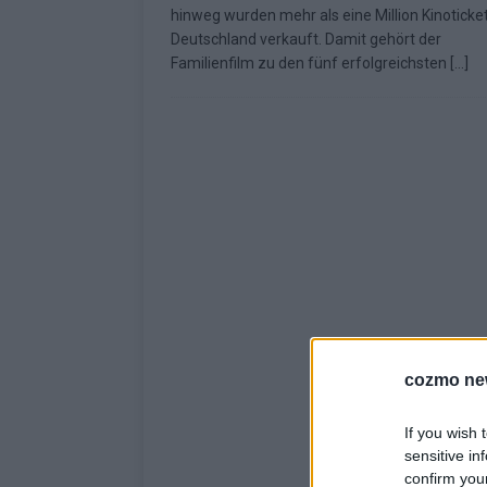
hinweg wurden mehr als eine Million Kinoticket
Deutschland verkauft. Damit gehört der
Familienfilm zu den fünf erfolgreichsten
[…]
cozmo ne
If you wish 
sensitive in
confirm you