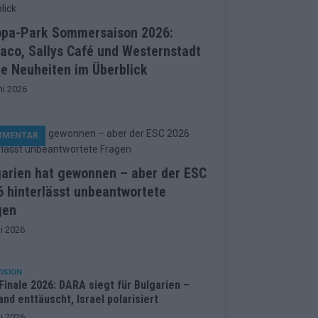
opa-Park Sommersaison 2026:
aco, Sallys Café und Westernstadt
le Neuheiten im Überblick
ni 2026
MMENTAR
garien hat gewonnen – aber der ESC
 hinterlässt unbeantwortete
gen
i 2026
ISION
inale 2026: DARA siegt für Bulgarien –
and enttäuscht, Israel polarisiert
i 2026