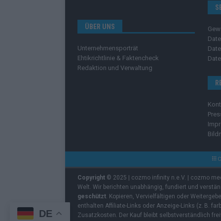
S
ÜBER UNS
Gew
Date
Unternehmensporträt
Date
Ehtikrichtlinie & Faktencheck
Date
Redaktion und Verwaltung
R
Kont
Pres
Imp
Bild
C
Copyright
© 2025 | cozmo infinity n.e.V. | cozmo me
Welt. Wir berichten unabhängig, fundiert und verstä
geschützt
. Kopieren, Vervielfältigen oder Weiterge
enthalten Affiliate-Links oder Anzeige-Links (z. B. fa
DE
Zusatzkosten. Der Kauf bleibt selbstverständlich frei