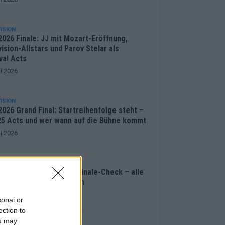
ISION
2026 Finale: JJ mit Mozart-Eröffnung,
ision-Allstars und Parov Stelar als
val Acts
i 2026
ISION
026 Grand Final: Startreihenfolge steht –
 25 Acts und wer wann auf die Bühne kommt
i 2026
ENTAR
ision 2026: Der große Finale-Check – alle
cts und ihre Siegchancen
i 2026
sonal or
ection to
ou may
ISION