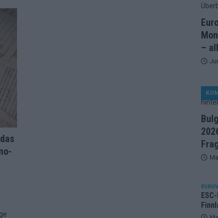
ße Finale-Check – alle 25 Acts und ihre Siegchancen
Eur
Mon
– al
ie der ESC in 70 Jahren sein Abstimmungssystem immer wieder
Ju
d alle 26 Finalteilnehmer für den großen Abend in Wien
KO
in starker JJ-Moment – und sonst ESC-light in Wien
Bul
2026
 das
Fra
änder sehen die Buchmacher im Finale
EXTRA
no-
Ma
on 2026: Monaco, Sallys Café und Westernstadt – alle Neuheiten
EUROV
ESC-F
– aber der ESC 2026 hinterlässt unbeantwortete Fragen
Finnl
age
Ma