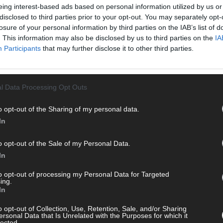
eing interest-based ads based on personal information utilized by us or
Von 
disclosed to third parties prior to your opt-out. You may separately opt-
sein
losure of your personal information by third parties on the IAB’s list of
erfu
. This information may also be disclosed by us to third parties on the
IA
Ma
Participants
that may further disclose it to other third parties.
WE
l Data Processing Opt Outs
o opt-out of the Sharing of my personal data.
In
o opt-out of the Sale of my Personal Data.
In
to opt-out of processing my Personal Data for Targeted
ing.
In
o opt-out of Collection, Use, Retention, Sale, and/or Sharing
ersonal Data that Is Unrelated with the Purposes for which it
lected.