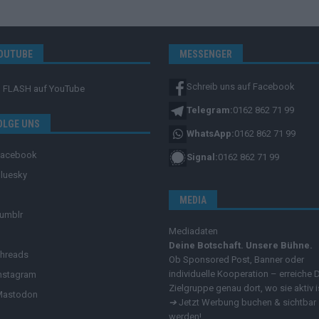
OUTUBE
MESSENGER
Schreib uns auf Facebook
FLASH
auf YouTube
Telegram:
0162 862 71 99
OLGE UNS
WhatsApp:
0162 862 71 99
Facebook
Signal:
0162 862 71 99
luesky
MEDIA
umblr
Mediadaten
Deine Botschaft. Unsere Bühne.
hreads
Ob Sponsored Post, Banner oder
individuelle Kooperation – erreiche 
nstagram
Zielgruppe genau dort, wo sie aktiv i
Mastodon
➔
Jetzt Werbung buchen & sichtbar
werden!