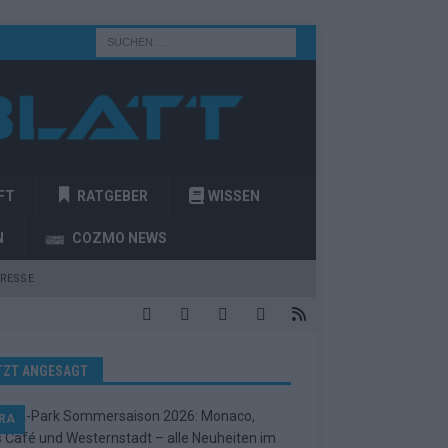
FT
RATGEBER
WISSEN
N
COZMO NEWS
RESSE
TZT ANGESAGT
RA