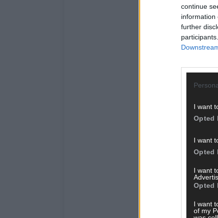
continue se
information 
further disc
participants
Downstream 
Persona
I want t
Opted 
I want t
Opted 
I want 
Advertis
Opted 
I want t
of my P
was col