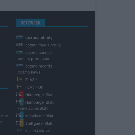
NETZWERK
cozmo infinity
cozmo media group
cozmo connect
cozmo production
cozmo records
cozmo news
FLASH
FLASH UP
Nürnberger Blatt
Hamburger Blatt
Fränkisches Blatt
Deine
Münchener Blatt
st.
Stuttgarter Blatt
KULINARIKUM.