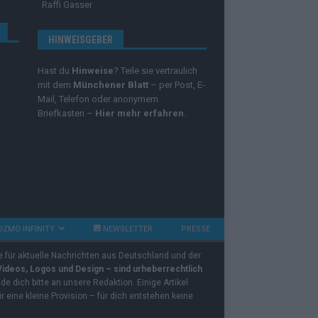
Raffi Gasser
HINWEISGEBER
Hast du
Hinweise
? Teile sie vertraulich
mit dem
Münchener Blatt
– per Post, E-
Mail, Telefon oder anonymem
Briefkasten –
Hier mehr erfahren
.
OZMO INFINITY
NEWSLETTER
PRESSE
e für aktuelle Nachrichten aus Deutschland und der
 Videos, Logos und Design – sind urheberrechtlich
e dich bitte an unsere Redaktion. Einige Artikel
ir eine kleine Provision – für dich entstehen keine