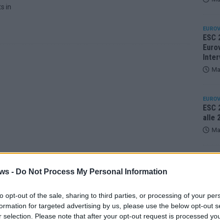
s in
EUROV
ESC 
Eurov
Inter
Ma
EUROV
ESC 2
alle
Ma
KOMM
Eurov
ws -
Do Not Process My Personal Information
25 A
Ma
to opt-out of the sale, sharing to third parties, or processing of your per
formation for targeted advertising by us, please use the below opt-out s
r selection. Please note that after your opt-out request is processed y
EUROV