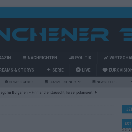
GAZIN
NACHRICHTEN
POLITIK
WIRTSCHA
REAMS & STORYS
SERIE
LIVE
EUROVISIO
HINWEISGEBER
COZMO INFINITY
NEWSLETTER
P
gt für Bulgarien – Finnland enttäuscht, Israel polarisiert
ozart-Eröffnung, Eurovision-Allstars und Parov Stelar als Interval
JE
artreihenfolge steht – alle 25 Acts und wer wann auf die Bühne
EXT