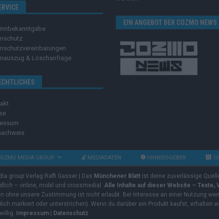
ERVICE
EIN ANGEBOT DER COZMO NEWS
innbekanntgabe
nschutz
nschutzvereinbarungen
nauszug & Löschanfrage
ECHTLICHES
akt
se
ressum
nachweis
OZMO MEDIA GROUP
MEDIADATEN
HINWEISGEBER
C
dia group Verlag Raffi Gasser | Das
Münchener Blatt
ist deine zuverlässige Quell
ndlich – online, mobil und crossmedial.
Alle Inhalte auf dieser Website – Texte,
ben ohne unsere Zustimmung ist nicht erlaubt. Bei Interesse an einer Nutzung wend
rblich markiert oder unterstrichen). Wenn du darüber ein Produkt kaufst, erhalten w
willig.
Impressum
|
Datenschutz