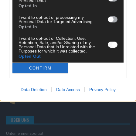
Personal Data.
Opted In
Nachrichten
Politik
I want to opt-out of processing my
Wirtschaft
Personal Data for Targeted Advertising.
Ratgeber
Opted In
Wissen
Extra
I want to opt-out of Collection, Use,
Retention, Sale, and/or Sharing of my
Kommentar
Personal Data that Is Unrelated with the
Streams & Storys
Purposes for which it was collected.
Eurovision
Opted Out
CONFIRM
FLASH – DAS VIDEOPORTAL
Data Deletion
Data Access
Privacy Policy
ÜBER UNS
Unternehmensporträt