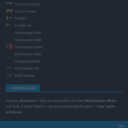
cozmo records
cozmo news
FLASH
FLASH UP
Nürnberger Blatt
Hamburger Blatt
Fränkisches Blatt
Münchener Blatt
Stuttgarter Blatt
KULINARIKUM.
Raffi Gasser
HINWEISGEBER
Hast du
Hinweise
? Teile sie vertraulich mit dem
Münchener Blatt
–
per Post, E-Mail, Telefon oder anonymem Briefkasten –
Hier mehr
erfahren
.