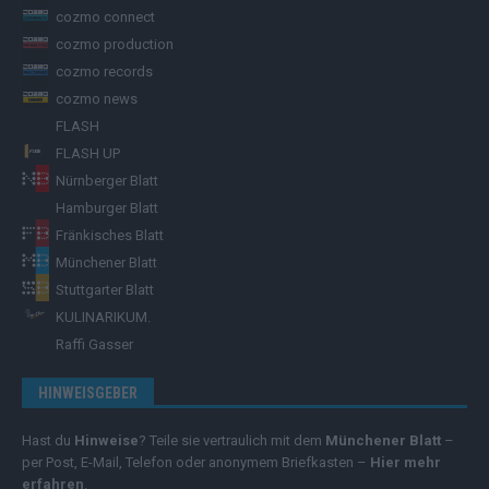
cozmo connect
cozmo production
cozmo records
cozmo news
FLASH
FLASH UP
Nürnberger Blatt
Hamburger Blatt
Fränkisches Blatt
Münchener Blatt
Stuttgarter Blatt
KULINARIKUM.
Raffi Gasser
HINWEISGEBER
Hast du
Hinweise
? Teile sie vertraulich mit dem
Münchener Blatt
–
per Post, E-Mail, Telefon oder anonymem Briefkasten –
Hier mehr
erfahren
.