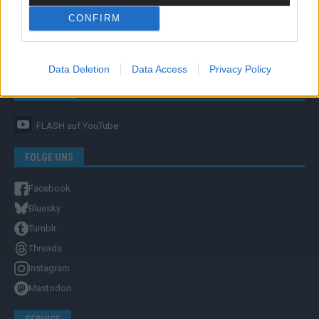
CONFIRM
Unternehmensporträt
Ehtikrichtlinie & Faktencheck
Redaktion und Verwaltung
Data Deletion
Data Access
Privacy Policy
YOUTUBE
FLASH
auf YouTube
FOLGE UNS
Facebook
Bluesky
Tumblr
Threads
Instagram
Mastodon