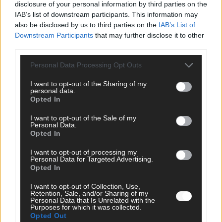
disclosure of your personal information by third parties on the
IAB’s list of downstream participants. This information may
SCHNELL ZUM RESSORT
also be disclosed by us to third parties on the
IAB’s List of
Downstream Participants
that may further disclose it to other
Nachrichten
third parties.
Politik
Wirtschaft
Personal Data Processing Opt Outs
Ratgeber
Wissen
I want to opt-out of the Sharing of my
Extra
personal data.
Kommentar
Opted In
Streams & Storys
Eurovision
I want to opt-out of the Sale of my
Personal Data.
Opted In
FLASH – DAS VIDEOPORTAL
I want to opt-out of processing my
Personal Data for Targeted Advertising.
Opted In
I want to opt-out of Collection, Use,
Retention, Sale, and/or Sharing of my
Personal Data that Is Unrelated with the
Purposes for which it was collected.
Opted Out
ÜBER UNS