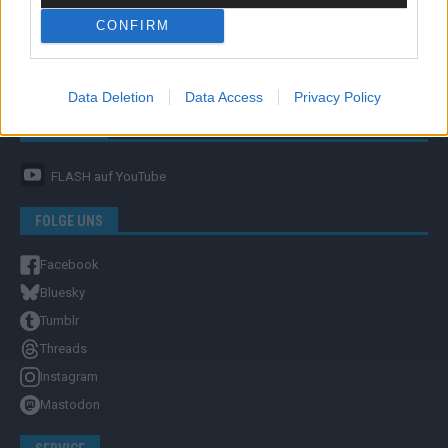
CONFIRM
Unternehmensporträt
Ehtikrichtlinie & Faktencheck
Redaktion und Verwaltung
Data Deletion
Data Access
Privacy Policy
YOUTUBE
FLASH
auf YouTube
FOLGE UNS
Facebook
Bluesky
Tumblr
Threads
Instagram
Mastodon