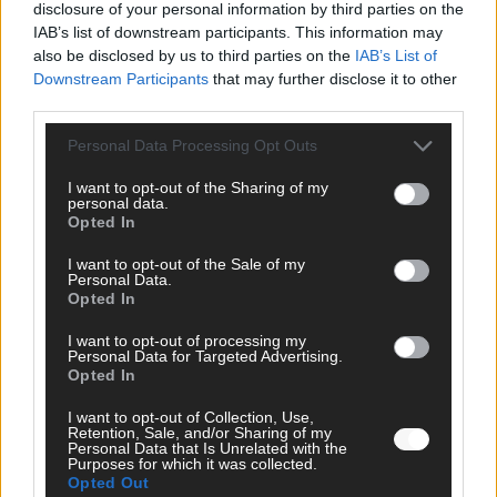
disclosure of your personal information by third parties on the
IAB’s list of downstream participants. This information may
SCHNELL ZUM RESSORT
also be disclosed by us to third parties on the
IAB’s List of
Downstream Participants
that may further disclose it to other
Nachrichten
third parties.
Politik
Wirtschaft
Personal Data Processing Opt Outs
Ratgeber
Wissen
I want to opt-out of the Sharing of my
Extra
personal data.
Kommentar
Opted In
Streams & Storys
Eurovision
I want to opt-out of the Sale of my
Personal Data.
Opted In
FLASH – DAS VIDEOPORTAL
I want to opt-out of processing my
Personal Data for Targeted Advertising.
Opted In
I want to opt-out of Collection, Use,
Retention, Sale, and/or Sharing of my
Personal Data that Is Unrelated with the
Purposes for which it was collected.
Opted Out
ÜBER UNS