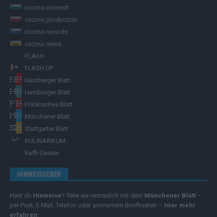
cozmo connect
cozmo production
cozmo records
cozmo news
FLASH
FLASH UP
Nürnberger Blatt
Hamburger Blatt
Fränkisches Blatt
Münchener Blatt
Stuttgarter Blatt
KULINARIKUM.
Raffi Gasser
HINWEISGEBER
Hast du
Hinweise
? Teile sie vertraulich mit dem
Münchener Blatt
–
per Post, E-Mail, Telefon oder anonymem Briefkasten –
Hier mehr
erfahren
.