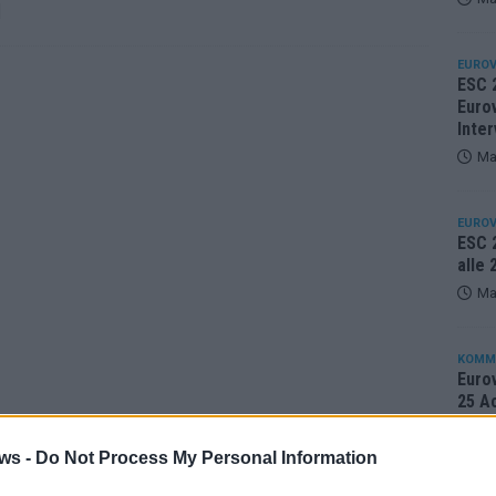
]
EUROV
ESC 
Eurov
Inter
Ma
EUROV
ESC 2
alle
Ma
KOMM
Eurov
25 A
Ma
ws -
Do Not Process My Personal Information
EUROV