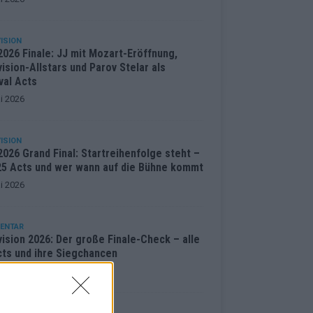
ISION
2026 Finale: JJ mit Mozart-Eröffnung,
ision-Allstars und Parov Stelar als
val Acts
i 2026
ISION
026 Grand Final: Startreihenfolge steht –
 25 Acts und wer wann auf die Bühne kommt
i 2026
ENTAR
ision 2026: Der große Finale-Check – alle
cts und ihre Siegchancen
i 2026
ISION