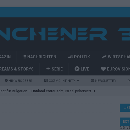
GAZIN
NACHRICHTEN
POLITIK
WIRTSCHA
REAMS & STORYS
SERIE
LIVE
EUROVISIO
HINWEISGEBER
COZMO INFINITY
NEWSLETTER
P
gt für Bulgarien – Finnland enttäuscht, Israel polarisiert
JE
ozart-Eröffnung, Eurovision-Allstars und Parov Stelar als Interval
EXT