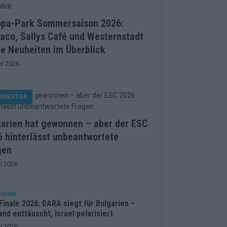
opa-Park Sommersaison 2026:
aco, Sallys Café und Westernstadt
le Neuheiten im Überblick
ni 2026
MMENTAR
garien hat gewonnen – aber der ESC
 hinterlässt unbeantwortete
gen
i 2026
ISION
inale 2026: DARA siegt für Bulgarien –
and enttäuscht, Israel polarisiert
i 2026