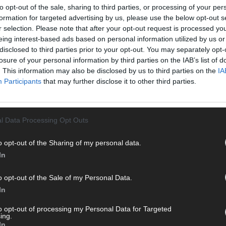
to opt-out of the sale, sharing to third parties, or processing of your per
Von 
formation for targeted advertising by us, please use the below opt-out s
sein
r selection. Please note that after your opt-out request is processed y
erfu
eing interest-based ads based on personal information utilized by us or
Ma
disclosed to third parties prior to your opt-out. You may separately opt-
losure of your personal information by third parties on the IAB’s list of
. This information may also be disclosed by us to third parties on the
IA
WE
Participants
that may further disclose it to other third parties.
l Data Processing Opt Outs
o opt-out of the Sharing of my personal data.
In
o opt-out of the Sale of my Personal Data.
In
to opt-out of processing my Personal Data for Targeted
ing.
In