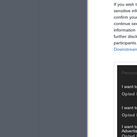
If you wish 
sensitive in
confirm you
continue se
information 
further disc
participants
Downstream 
Persona
I want t
Opted 
I want t
Opted 
I want 
Advertis
Opted 