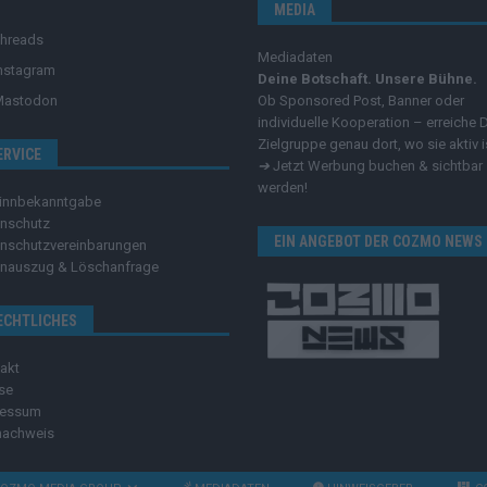
MEDIA
hreads
Mediadaten
nstagram
Deine Botschaft. Unsere Bühne.
Mastodon
Ob Sponsored Post, Banner oder
individuelle Kooperation – erreiche 
Zielgruppe genau dort, wo sie aktiv i
ERVICE
➔
Jetzt Werbung buchen & sichtbar
werden!
innbekanntgabe
nschutz
EIN ANGEBOT DER COZMO NEWS
nschutzvereinbarungen
nauszug & Löschanfrage
ECHTLICHES
akt
se
ressum
nachweis