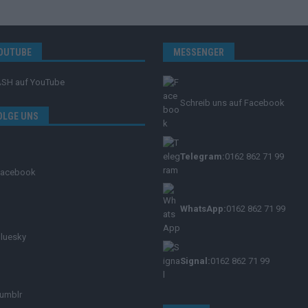
OUTUBE
MESSENGER
ASH
auf YouTube
Schreib uns auf Facebook
OLGE UNS
Telegram:
0162 862 71 99
Facebook
WhatsApp:
0162 862 71 99
luesky
Signal:
0162 862 71 99
umblr