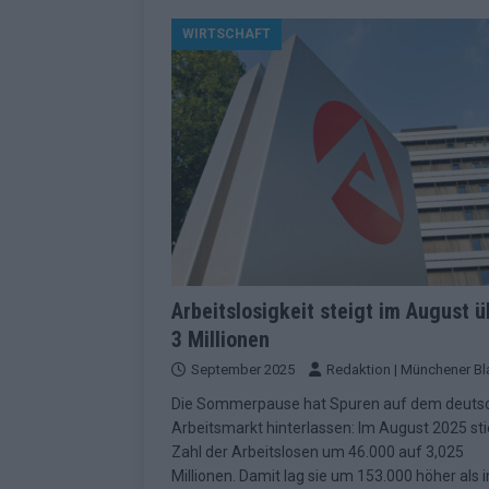
[ Mai 2026 ]
ESC 2026 Grand Final: St
WIRTSCHAFT
kommt
EUROVISION
[ Mai 2026 ]
Eurovision 2026: Der gro
KOMMENTAR
[ Mai 2026 ]
Von Lugano bis Wien: W
neu erfunden hat
EUROVISION
[ Mai 2026 ]
Eurovision 2026: Das sin
EUROVISION
[ Mai 2026 ]
ESC 2026 Halbfinale 2: E
Arbeitslosigkeit steigt im August ü
3 Millionen
KOMMENTAR
September 2025
Redaktion | Münchener Bl
[ Mai 2026 ]
ESC 2026: Diese zehn L
Die Sommerpause hat Spuren auf dem deuts
[ Juni 2026 ]
Europa-Park Sommersais
Arbeitsmarkt hinterlassen: Im August 2025 sti
im Überblick
EXTRA
Zahl der Arbeitslosen um 46.000 auf 3,025
Millionen. Damit lag sie um 153.000 höher als 
[ Mai 2026 ]
Bulgarien hat gewonnen 