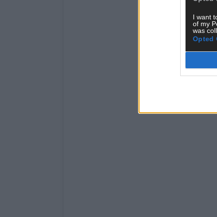
I want t
of my P
was col
Opted 