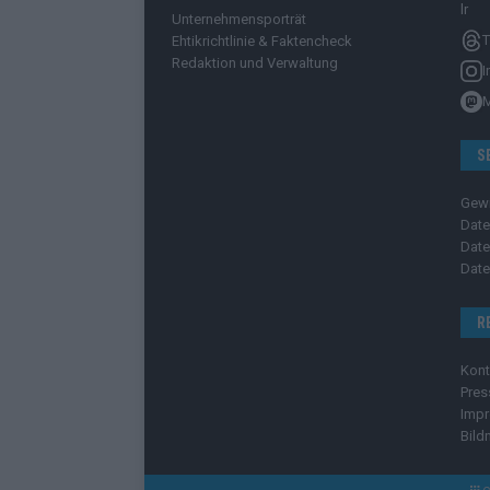
Unternehmensporträt
T
Ehtikrichtlinie & Faktencheck
Redaktion und Verwaltung
I
S
Gew
Date
Date
Date
R
Kont
Pres
Imp
Bild