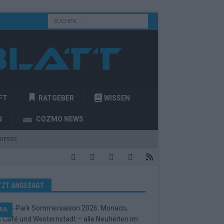
FT
RATGEBER
WISSEN
N
COZMO NEWS
RESSE
TZT ANGESAGT
RA