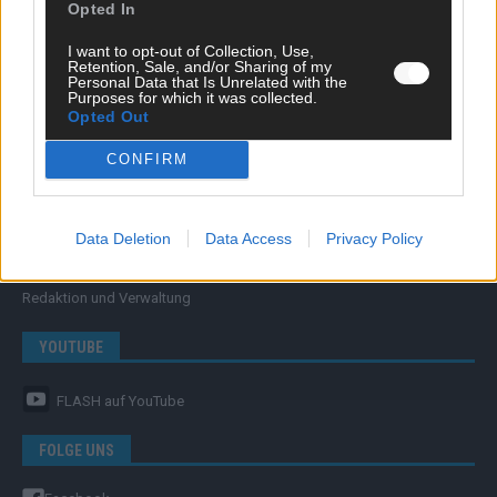
Opted In
FLASH – DAS VIDEOPORTAL
I want to opt-out of Collection, Use,
Retention, Sale, and/or Sharing of my
Personal Data that Is Unrelated with the
Purposes for which it was collected.
Opted Out
CONFIRM
ÜBER UNS
Data Deletion
Data Access
Privacy Policy
Unternehmensporträt
Ehtikrichtlinie & Faktencheck
Redaktion und Verwaltung
YOUTUBE
FLASH
auf YouTube
FOLGE UNS