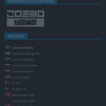
EIN ANGEBOT DER COZMO NEWS
NETZWERK
cozmo infinity
cozmo media group
cozmo connect
cozmo production
cozmo records
cozmo news
FLASH
FLASH UP
Nürnberger Blatt
Hamburger Blatt