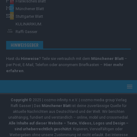
Fränkisches Blatt
Münchener Blatt
Stuttgarter Blatt
KULINARIKUM.
Raffi Gasser
HINWEISGEBER
Hast du
Hinweise
? Teile sie vertraulich mit dem
Münchener Blatt
–
per Post, E-Mail, Telefon oder anonymem Briefkasten –
Hier mehr
erfahren
.
Copyright
© 2025 | cozmo infinity n.e.V. | cozmo media group Verlag
Raffi Gasser | Das
Münchener Blatt
ist deine zuverlässige Quelle für
aktuelle Nachrichten aus Deutschland und der Welt. Wir berichten
unabhängig, fundiert und verständlich – online, mobil und crossmedial.
Alle Inhalte auf dieser Website – Texte, Videos, Logos und Design –
sind urheberrechtlich geschützt
. Kopieren, Vervielfältigen oder
Weitergeben ohne unsere Zustimmung ist nicht erlaubt. Bei Interesse